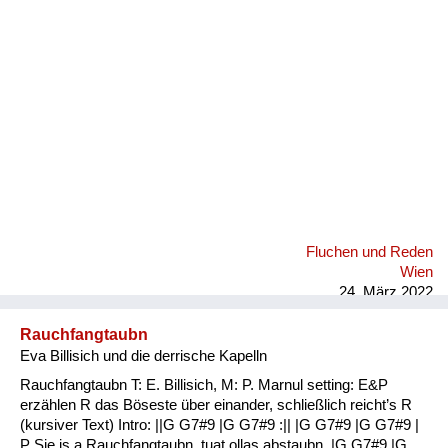
Fluchen und Reden
Mensch, Tier und Alltag
Schmankerln und
Kulinarisches
Fluchen und Reden
Wien
24. März 2022
Rauchfangtaubn
Eva Billisich und die derrische Kapelln
Rauchfangtaubn T: E. Billisich, M: P. Marnul setting: E&P
erzählen R das Böseste über einander, schließlich reicht’s R
(kursiver Text) Intro: ||G G7#9 |G G7#9 :|| |G G7#9 |G G7#9 |
P Sie is a Rauchfangtaubn, tuat ollas abstaubn, |G G7#9 |G