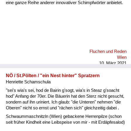
eine ganze Reihe anderer innovativer Schimpfwörter anbietet.
Fluchen und Reden
Wien
10. März 2021
NÖ / St.Pölten / "ein Nest hinter" Spratzern
Henriette Schamschula
"sei's wia's sei, hod de Bairin g'sogt, wia's in Steaz g'soacht
hod" Anfang der 70er. Die Bäuerin hat den Sterz nicht gesucht,
sondern auf ihn uriniert. Ich glaub: "die Unteren" nehmen "die
Oberen" nicht so ernst und "rächen sich" gleichzeitig dabei .
Schwaummaschnitzln (Wien) gebackene Herrenpilze (schon
seit früher Kindheit eine Leibspeise von mir - mit Erdäpfesalod)