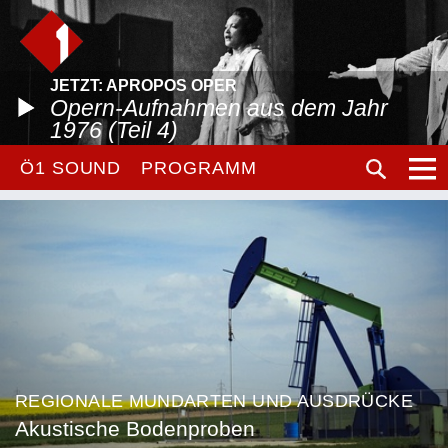
JETZT: APROPOS OPER
Opern-Aufnahmen aus dem Jahr
1976 (Teil 4)
Ö1 SOUND
PROGRAMM
REGIONALE MUNDARTEN UND AUSDRÜCKE
Akustische Bodenproben