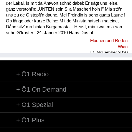
der Lakai, Is mit da Ǻntwort schnö dabei; Er sågt uns leise,
gånz verstohl’n: „UNTEN soin S’ a Mascherl hoin !” Mia stö’n
uns zu de G’stopft’n daune, Mei Freindin is scho guata Laune !
Ob långe oder kurze Beine: Mit de Minista hatsch’ ma eine,
Dånn sitz’ ma hintan Burgamasta – Heast, mia zwa, mia san
scho G’fraster ! 24. Jänner 2010 Hans Dostal
Fluchen und Reden
Wien
17. November 2020
Ö1 Radio
Ö1 On Demand
Ö1 Spezial
Ö1 Plus