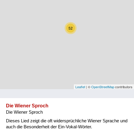
Kärnten
Niederösterreich
52
Oberösterreich
Salzburg
Steiermark
Tirol
Vorarlberg
Leaflet
| ©
OpenStreetMap
contributors
Wien
Die Wiener Sproch
Die Wiener Sproch
Kategorie
Dieses Lied zeigt die oft widersprüchliche Wiener Sprache und
Natur und Landwirtschaft
auch die Besonderheit der Ein-Vokal-Wörter.