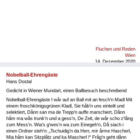
Fluchen und Reden
Wien
14. Dezember 2020
Nobelball-Ehrengäste
Hans Dostal
Gedicht in Wiener Mundart, einen Ballbesuch beschreibend
Nobelball-Ehrengäste I wår auf an Ball mit an fesch’n Madl Mit
einem froschkönigsgrünen Kladl, Sie håb’n uns einteilt und
selektiert, Dånn san ma de Trepp’n auffe marschiert, Dånn
håm ma wås trunk’n und a gess’n, De Zeit, de wår scho z’lång
zum Mess’n. Wia’s g’wes’n wa zum Einegeh’n, Då siach i
einen Ordner steh’n: „Tschuidig’n da Herr, mir årme Hascherl,
Mia håm kan Sitzplåtz und ka Mascherl !“ Fråg’n geht dånn