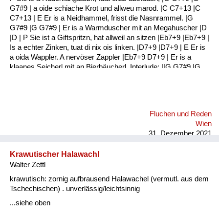
G7#9 | a oide schiache Krot und allweu marod. |C C7+13 |C
C7+13 | E Er is a Neidhammel, frisst die Nasnrammel. |G
G7#9 |G G7#9 | Er is a Warmduscher mit an Megahuscher |D
|D | P Sie ist a Giftspritzn, hat allweil an sitzen |Eb7+9 |Eb7+9 |
Is a echter Zinken, tuat di nix ois linken. |D7+9 |D7+9 | E Er is
a oida Wappler. A nervöser Zappler |Eb7+9 D7+9 | Er is a
klaanes Seicherl mit an Bierbäucherl. Interlude: ||G G7#9 |G
G7#9 :|| |G G7#9 |G G7#9 | E Er hat a schwule Ader Jedn Tag
an Kater |G G7#9 |G G7#9 | Er is a Gassenbrunzer Und a
Fraunverhunzer |C C7+13 |C C7+13 | P Sie is a echter
Drachen Haut si ois in Rachen |G G7#9 |G G7#9 | Sie ...
Fluchen und Reden
Wien
31. Dezember 2021
Krawutischer Halawachl
Walter Zettl
krawutisch: zornig aufbrausend Halawachel (vermutl. aus dem
Tschechischen) . unverlässig/leichtsinnig
...siehe oben