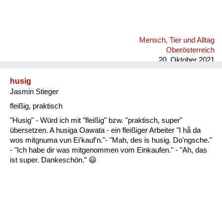
Mensch, Tier und Alltag
Oberösterreich
20. Oktober 2021
husig
Jasmin Stieger
fleißig, praktisch
"Husig" - Würd ich mit "fleißig" bzw. "praktisch, super"
übersetzen. A husiga Oawata - ein fleißiger Arbeiter "I hå da
wos mitgnuma vun Ei'kauf'n."- "Mah, des is husig. Do'ngsche."
- "Ich habe dir was mitgenommen vom Einkaufen." - "Ah, das
ist super. Dankeschön." 😃