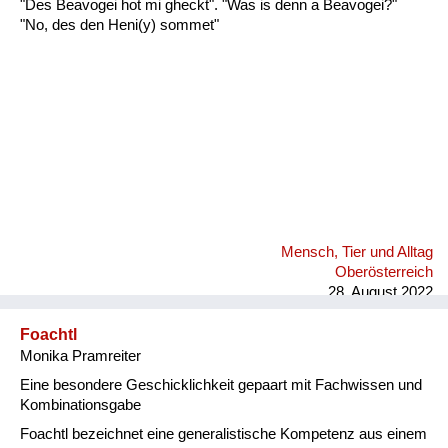
"Des Beavogei hot mi gheckt". "Was is denn a Beavogei?"
Fluchen und Reden
"No, des den Heni(y) sommet"
Mensch, Tier und Alltag
Schmankerln und
Kulinarisches
Mensch, Tier und Alltag
Oberösterreich
28. August 2022
Foachtl
Monika Pramreiter
Eine besondere Geschicklichkeit gepaart mit Fachwissen und
Kombinationsgabe
Foachtl bezeichnet eine generalistische Kompetenz aus einem