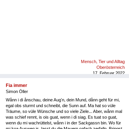
Mensch, Tier und Alltag
Oberösterreich
17. Februar 2022
Fia immer
Simon Öller
Wånn i di ånschau, deine Aug'n, dein Mund, dånn geht für mi,
egal obs sturmt und schneibt, die Sunn auf. Ma hat so vüle
Träume, so vüle Wünsche und so viele Ziele... Aber, wånn mal
was schief rennt, is ois guat, wenn i di siag. Es tuat so guat,
wenn du mi wachrüttelst, wånn i in der Sackgassn bin. Wo für
mi koa Ausweg is, lasst du die Mauern oafach zerfalln. Bringst