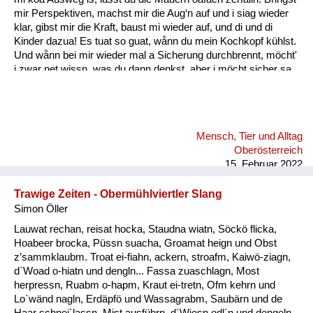
mir Perspektiven, machst mir die Aug‘n auf und i siag wieder
klar, gibst mir die Kraft, baust mi wieder auf, und di und di
Kinder dazua! Es tuat so guat, wånn du mein Kochkopf kühlst.
Und wånn bei mir wieder mal a Sicherung durchbrennt, möcht'
i zwar net wissn, was du dann denkst, aber i möcht sicher sa,
daß du woaßt: A wånn wir durch schwierige Zeitn san gången,
fühl i mit dir mit jedem Tag mehr Liebe und Glück, und i denk,
das könnt für mi weiter gehn, weiter gehn, i möcht mit dir
weiter gehn, und zwar für immer, i möcht mit dir gehn, für
Mensch, Tier und Alltag
immer! Wånn i di anschau, deine Aug’n, all’s ån dir, dånn geht
Oberösterreich
f...
15. Februar 2022
Trawige Zeiten - Obermühlviertler Slang
Simon Öller
Lauwat rechan, reisat hocka, Staudna wiatn, Söckö flicka,
Hoabeer brocka, Püssn suacha, Groamat heign und Obst
z’sammklaubm. Troat ei-fiahn, ackern, stroafm, Kaiwö-ziagn,
d`Woad o-hiatn und dengln... Fassa zuaschlagn, Most
herpressn, Ruabm o-hapm, Kraut ei-tretn, Ofm kehrn und
Lo`wänd nagln, Erdäpfö und Wassagrabm, Saubärn und de
Haar schnei´lassn, Mist ausführn, d´Wiesn odl´n und dengeln.