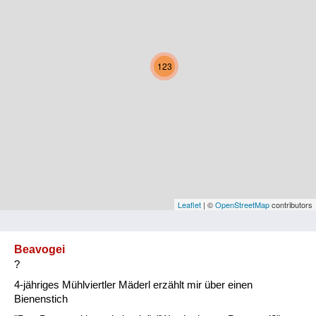
Kärnten
Niederösterreich
123
Oberösterreich
Salzburg
Steiermark
Tirol
Vorarlberg
Leaflet
| ©
OpenStreetMap
contributors
Wien
Beavogei
?
Kategorie
4-jähriges Mühlviertler Mäderl erzählt mir über einen
Natur und Landwirtschaft
Bienenstich