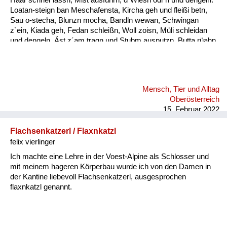
Loatan-steign ban Meschafensta, Kircha geh und fleißi betn,
Sau o-stecha, Blunzn mocha, Bandln wewan, Schwingan
z`ein, Kiada geh, Fedan schleißn, Woll zoisn, Müli schleidan
und dengeln. Äst z´am tragn und Stubm ausputzn, Butta rüahn
und Keonbrot bocha, Bam ostreicha, Stall weißintn, Oa
onehma, Howan dreschn, Holzschuah mocha, Besn bind´n,
rund ums Haus is nu zan Mah´, bis zan Schneim is nu vü zan
toa, dass oll´samt ordndli hergricht is, ba so vü Arbat gibt´s nix
Mensch, Tier und Alltag
z´lacha, da kimmt ma kam zan Kinamocha. Da Herbst klopft
Oberösterreich
langsam a, d´Schwalbm fliagn scho davo, wann glei da
15. Februar 2022
Behmwind w...
Flachsenkatzerl / Flaxnkatzl
felix vierlinger
Ich machte eine Lehre in der Voest-Alpine als Schlosser und
mit meinem hageren Körperbau wurde ich von den Damen in
der Kantine liebevoll Flachsenkatzerl, ausgesprochen
flaxnkatzl genannt.