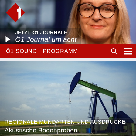
JETZT: Ö1 JOURNALE
Ö1 Journal um acht
Ö1 SOUND
PROGRAMM
REGIONALE MUNDARTEN UND AUSDRÜCKE
Akustische Bodenproben