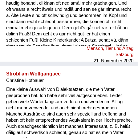
haudig bonand , di kinan oft ned amål mehr grächa geh. Und
oft weans a recht åwais und radlå und san se går nimma recht
å. Alte Leute sind oft schwindlig und benommen im Kopf und
sind dann recht schlecht beisammen, die können oft nicht
einmal mehr gerade gehen. Dem geht’s går net rar- er håt an
dalign Fuaß! Dem geht es gar nicht gut- er hat einen
schlechten Fuß! Kleine Kinderkunde: A Butzal senat vü, dånn
rinnt eam da Senaling åwa, drum kriagts a Senabartl. Und es
Mensch, Tier und Alltag
is a oft råmig um an Mund. Ein Baby speichelt viel, dann rinnt
Salzburg
ihm der Speichel runter, deshal...
21. November 2020
Strobl am Wolfgangsee
Christine Hofbauer
Eine kleine Auswahl von Dialektsätzen, die mein Vater
gesprochen hat. Ich habe sehr viel aufgeschrieben. Leider
gehen viele Wörter langsam verloren und werden im Alltag
nicht mehr verwendet und auch nicht mehr gesprochen.
Manche Ausdrücke sind auch sehr speziell und treffend und
haben oft kein entsprechendes Äquivalent in der Hochsprache.
Auch sprachgeschichtlich ist manches interessant, z. B. heißt
dålig auf schwedisch schlecht, genau so hat es mein Vater