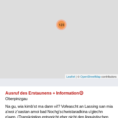
Kärnten
Niederösterreich
123
Oberösterreich
Salzburg
Steiermark
Tirol
Vorarlberg
Leaflet
| ©
OpenStreetMap
contributors
Wien
Ausruf des Erstaunens + Information😉
Oberpinzgau
Kategorie
Na gu, wia kimb'st ma dann vi!? Vofeascht an Lassing san mia
Natur und Landwirtschaft
a'woi z'oastan amoi bad Nochg'schwistaradkina u'glechn
g'wen. (Transkription entspricht eher nicht den linguistischen