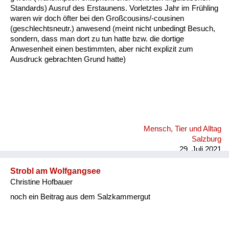
Fluchen und Reden
Standards) Ausruf des Erstaunens. Vorletztes Jahr im Frühling
waren wir doch öfter bei den Großcousins/-cousinen
(geschlechtsneutr.) anwesend (meint nicht unbedingt Besuch,
Mensch, Tier und Alltag
sondern, dass man dort zu tun hatte bzw. die dortige
Anwesenheit einen bestimmten, aber nicht explizit zum
Schmankerln und
Ausdruck gebrachten Grund hatte)
Kulinarisches
Mensch, Tier und Alltag
Salzburg
29. Juli 2021
Strobl am Wolfgangsee
Christine Hofbauer
noch ein Beitrag aus dem Salzkammergut