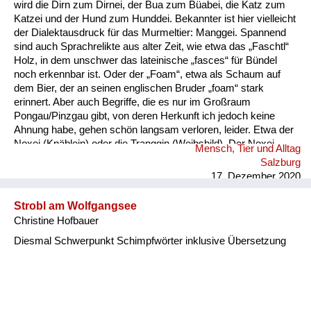
wird die Dirn zum Dirnei, der Bua zum Büabei, die Katz zum
Katzei und der Hund zum Hunddei. Bekannter ist hier vielleicht
der Dialektausdruck für das Murmeltier: Manggei. Spannend
sind auch Sprachrelikte aus alter Zeit, wie etwa das „Faschtl“
Holz, in dem unschwer das lateinische „fasces“ für Bündel
noch erkennbar ist. Oder der „Foam“, etwa als Schaum auf
dem Bier, der an seinen englischen Bruder „foam“ stark
erinnert. Aber auch Begriffe, die es nur im Großraum
Pongau/Pinzgau gibt, von deren Herkunft ich jedoch keine
Ahnung habe, gehen schön langsam verloren, leider. Etwa der
Noxei (Knäblein) oder die Tranggin (Weibsbild). Der Noxei
Mensch, Tier und Alltag
kann dabei „kasig“ sein, also herzig, die Tranggin durchaus
Salzburg
„scheickig“, also schrecklich.
17. Dezember 2020
Strobl am Wolfgangsee
Christine Hofbauer
Diesmal Schwerpunkt Schimpfwörter inklusive Übersetzung