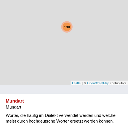
Kärnten
Niederösterreich
190
Oberösterreich
Salzburg
Steiermark
Tirol
Vorarlberg
Leaflet
| ©
OpenStreetMap
contributors
Wien
Mundart
Mundart
Kategorie
Wörter, die häufig im Dialekt verwendet werden und welche
Natur und Landwirtschaft
meist durch hochdeutsche Wörter ersetzt werden können.