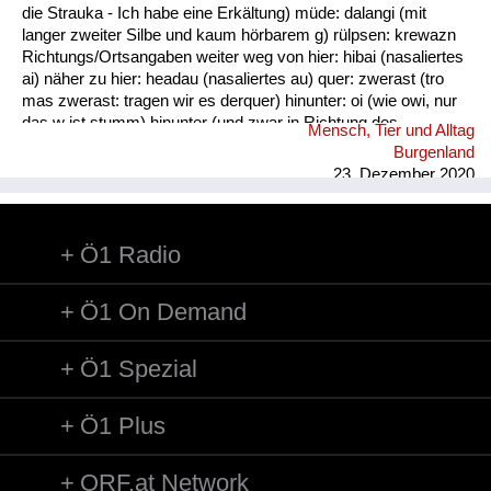
die Strauka - Ich habe eine Erkältung) müde: dalangi (mit
langer zweiter Silbe und kaum hörbarem g) rülpsen: krewazn
Richtungs/Ortsangaben weiter weg von hier: hibai (nasaliertes
ai) näher zu hier: headau (nasaliertes au) quer: zwerast (tro
mas zwerast: tragen wir es derquer) hinunter: oi (wie owi, nur
das w ist stumm) hinunter (und zwar in Richtung des
Mensch, Tier und Alltag
Sprechers): oana (kim oana - komm herunter, und zwar zu
Burgenland
mir) weg: dui (kais dui - wirf es weg) werfen: kai (nasaliertes
23. Dezember 2020
ai)
Ö1 Radio
Ö1 On Demand
Ö1 Spezial
Ö1 Plus
ORF.at Network