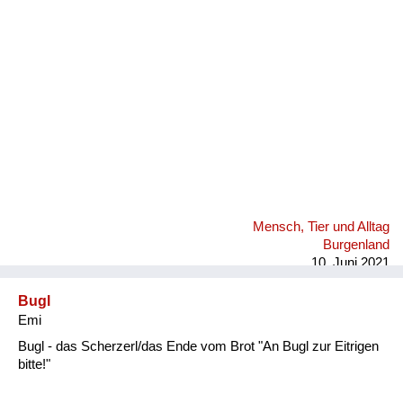
Fluchen und Reden
Mensch, Tier und Alltag
Schmankerln und
Kulinarisches
Mensch, Tier und Alltag
Burgenland
10. Juni 2021
Bugl
Emi
Bugl - das Scherzerl/das Ende vom Brot "An Bugl zur Eitrigen
bitte!"