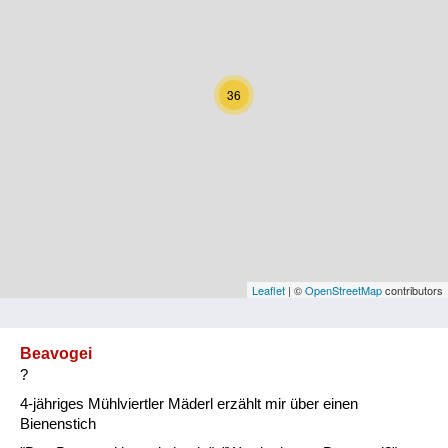
Kärnten
Niederösterreich
36
Oberösterreich
Salzburg
Steiermark
Tirol
Vorarlberg
Leaflet
| ©
OpenStreetMap
contributors
Wien
Beavogei
?
Kategorie
4-jähriges Mühlviertler Mäderl erzählt mir über einen
Natur und Landwirtschaft
Bienenstich