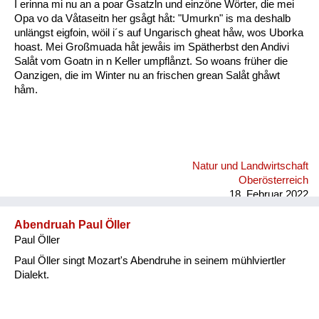
I erinna mi nu an a poar Gsatzln und einzöne Wörter, die mei
Opa vo da Våtaseitn her gsågt håt: "Umurkn" is ma deshalb
unlängst eigfoin, wöil i´s auf Ungarisch gheat håw, wos Uborka
hoast. Mei Großmuada håt jewåis im Spätherbst den Andivi
Salåt vom Goatn in n Keller umpflånzt. So woans früher die
Oanzigen, die im Winter nu an frischen grean Salåt ghåwt
håm.
Natur und Landwirtschaft
Oberösterreich
18. Februar 2022
Abendruah Paul Öller
Paul Öller
Paul Öller singt Mozart's Abendruhe in seinem mühlviertler
Dialekt.