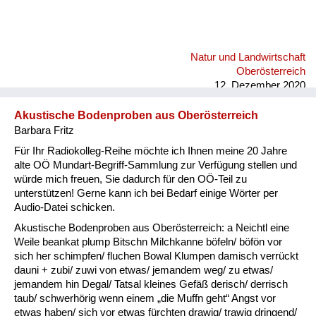
Natur und Landwirtschaft
Oberösterreich
12. Dezember 2020
Akustische Bodenproben aus Oberösterreich
Barbara Fritz
Für Ihr Radiokolleg-Reihe möchte ich Ihnen meine 20 Jahre
alte OÖ Mundart-Begriff-Sammlung zur Verfügung stellen und
würde mich freuen, Sie dadurch für den OÖ-Teil zu
unterstützen! Gerne kann ich bei Bedarf einige Wörter per
Audio-Datei schicken.
Akustische Bodenproben aus Oberösterreich: a Neichtl eine
Weile beankat plump Bitschn Milchkanne böfeln/ böfön vor
sich her schimpfen/ fluchen Bowal Klumpen damisch verrückt
dauni + zubi/ zuwi von etwas/ jemandem weg/ zu etwas/
jemandem hin Degal/ Tatsal kleines Gefäß derisch/ derrisch
taub/ schwerhörig wenn einem „die Muffn geht“ Angst vor
etwas haben/ sich vor etwas fürchten drawig/ trawig dringend/