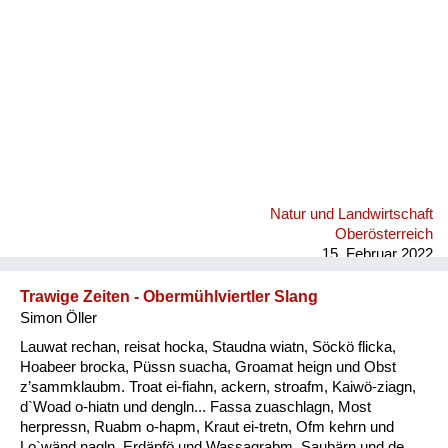
Natur und Landwirtschaft
Oberösterreich
15. Februar 2022
Trawige Zeiten - Obermühlviertler Slang
Simon Öller
Lauwat rechan, reisat hocka, Staudna wiatn, Söckö flicka,
Hoabeer brocka, Püssn suacha, Groamat heign und Obst
z’sammklaubm. Troat ei-fiahn, ackern, stroafm, Kaiwö-ziagn,
d`Woad o-hiatn und dengln... Fassa zuaschlagn, Most
herpressn, Ruabm o-hapm, Kraut ei-tretn, Ofm kehrn und
Lo`wänd nagln, Erdäpfö und Wassagrabm, Saubärn und de