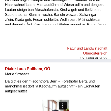
Haar schnei´lassn, Mist ausführn, d´Wiesn odl´n und dengeln.
Loatan-steign ban Meschafensta, Kircha geh und fleißi betn,
Sau o-stecha, Blunzn mocha, Bandln wewan, Schwingan
z`ein, Kiada geh, Fedan schleißn, Woll zoisn, Müli schleidan
und dengeln. Äst z´am tragn und Stubm ausputzn, Butta rüahn
und Keonbrot bocha, Bam ostreicha, Stall weißintn, Oa
onehma, Howan dreschn, Holzschuah mocha, Besn bind´n,
rund ums Haus is nu zan Mah´, bis zan Schneim is nu vü zan
toa, dass oll´samt ordndli hergricht is, ba so vü Arbat gibt´s nix
Natur und Landwirtschaft
z´lacha, da kimmt ma kam zan Kinamocha. Da Herbst klopft
Oberösterreich
langsam a, d´Schwalbm fliagn scho davo, wann glei da
15. Februar 2022
Behmwind w...
Dialekt aus Pollham, OÖ
Maria Strasser
Da gibt es den "Feochthofa Beri" = Forsthofer Berg, und
manchmal ist dort "a Keothaufm aufgschitt" - ein Erdhaufen
aufgeschüttet