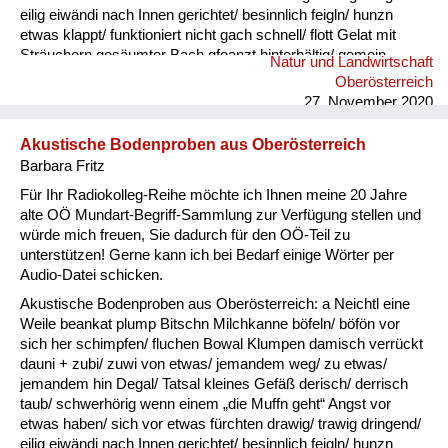
eilig eiwändi nach Innen gerichtet/ besinnlich feigln/ hunzn
etwas klappt/ funktioniert nicht gach schnell/ flott Gelat mit
Sträuchern gesäumter Bach gfeanzt hinterhältig/ gemein
Natur und Landwirtschaft
gnauzn/ gnean jammern Goder Doppelkinn gogatzn
Oberösterreich
zwitschern griawig nett/ süß Granda Granittrog grawutisch
27. November 2020
agressiv/ wütend Gredt Erhöhung im Innenhof eines
Bauernhofes, meistens mit Grantiplatten gschamig schüchtern
Akustische Bodenproben aus Oberösterreich
hantig bitter hawan mit großem Appetit essen heiln Unkraut
Barbara Fritz
jäten hibei + hidau nahe an ...
Für Ihr Radiokolleg-Reihe möchte ich Ihnen meine 20 Jahre
alte OÖ Mundart-Begriff-Sammlung zur Verfügung stellen und
würde mich freuen, Sie dadurch für den OÖ-Teil zu
unterstützen! Gerne kann ich bei Bedarf einige Wörter per
Audio-Datei schicken.
Akustische Bodenproben aus Oberösterreich: a Neichtl eine
Weile beankat plump Bitschn Milchkanne böfeln/ böfön vor
sich her schimpfen/ fluchen Bowal Klumpen damisch verrückt
dauni + zubi/ zuwi von etwas/ jemandem weg/ zu etwas/
jemandem hin Degal/ Tatsal kleines Gefäß derisch/ derrisch
taub/ schwerhörig wenn einem „die Muffn geht“ Angst vor
etwas haben/ sich vor etwas fürchten drawig/ trawig dringend/
eilig eiwändi nach Innen gerichtet/ besinnlich feigln/ hunzn