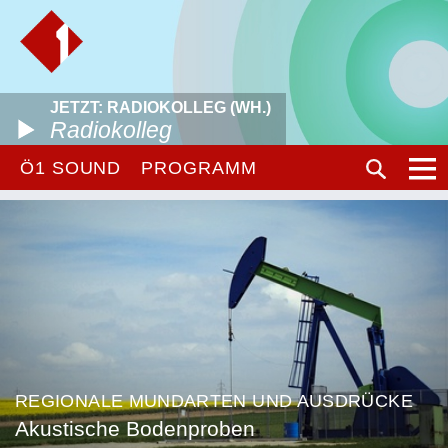
JETZT: RADIOKOLLEG (WH.)
Radiokolleg
Ö1 SOUND
PROGRAMM
REGIONALE MUNDARTEN UND AUSDRÜCKE
Akustische Bodenproben