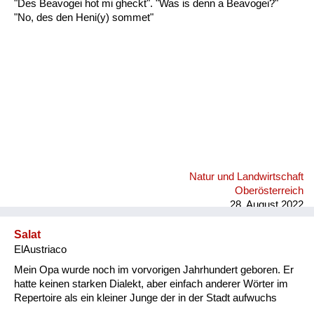
"Des Beavogei hot mi gheckt". "Was is denn a Beavogei?"
Fluchen und Reden
"No, des den Heni(y) sommet"
Mensch, Tier und Alltag
Schmankerln und
Kulinarisches
Natur und Landwirtschaft
Oberösterreich
28. August 2022
Salat
ElAustriaco
Mein Opa wurde noch im vorvorigen Jahrhundert geboren. Er
hatte keinen starken Dialekt, aber einfach anderer Wörter im
Repertoire als ein kleiner Junge der in der Stadt aufwuchs