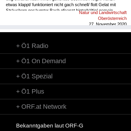
etwas klappt/ funktioniert nicht gach schnell/ flott Gelat mit
Sträuchern gesäumter Bach gfeanzt hinterhältig/ gemein
Natur und Landwirtschaft
gnauzn/ gnean jammern Goder Doppelkinn gogatzn
Oberösterreich
zwitschern griawig nett/ süß Granda Granittrog grawutisch
27. November 2020
agressiv/ wütend Gredt Erhöhung im Innenhof eines
Bauernhofes, meistens mit Grantiplatten gschamig schüchtern
hantig bitter hawan mit großem Appetit essen heiln Unkraut
Ö1 Radio
jäten hibei + hidau nahe an ...
Ö1 On Demand
Ö1 Spezial
Ö1 Plus
ORF.at Network
Bekanntgaben laut ORF-G