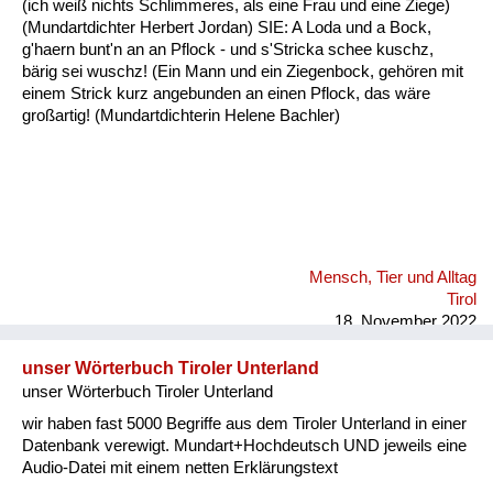
(ich weiß nichts Schlimmeres, als eine Frau und eine Ziege)
Fluchen und Reden
(Mundartdichter Herbert Jordan) SIE: A Loda und a Bock,
g'haern bunt'n an an Pflock - und s'Stricka schee kuschz,
Mensch, Tier und Alltag
bärig sei wuschz! (Ein Mann und ein Ziegenbock, gehören mit
einem Strick kurz angebunden an einen Pflock, das wäre
Schmankerln und
großartig! (Mundartdichterin Helene Bachler)
Kulinarisches
Mensch, Tier und Alltag
Tirol
18. November 2022
unser Wörterbuch Tiroler Unterland
unser Wörterbuch Tiroler Unterland
wir haben fast 5000 Begriffe aus dem Tiroler Unterland in einer
Datenbank verewigt. Mundart+Hochdeutsch UND jeweils eine
Audio-Datei mit einem netten Erklärungstext