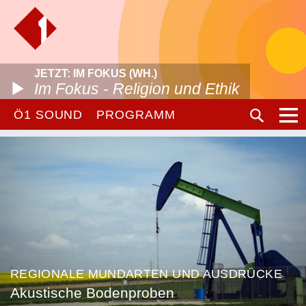
JETZT: IM FOKUS (WH.)
Im Fokus - Religion und Ethik
Ö1 SOUND
PROGRAMM
REGIONALE MUNDARTEN UND AUSDRÜCKE
Akustische Bodenproben