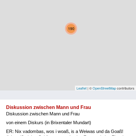
Kärnten
Niederösterreich
190
Oberösterreich
Salzburg
Steiermark
Tirol
Vorarlberg
Leaflet
| ©
OpenStreetMap
contributors
Wien
Diskussion zwischen Mann und Frau
Diskussion zwischen Mann und Frau
Kategorie
von einem Diskurs (in Brixentaler Mundart)
Natur und Landwirtschaft
ER: Nix vadombas, wos i woaß, is a Weiwas und da Goaß!