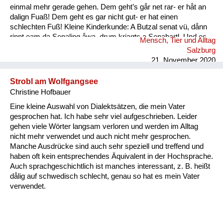
einmal mehr gerade gehen. Dem geht’s går net rar- er håt an
dalign Fuaß! Dem geht es gar nicht gut- er hat einen
schlechten Fuß! Kleine Kinderkunde: A Butzal senat vü, dånn
rinnt eam da Senaling åwa, drum kriagts a Senabartl. Und es
Mensch, Tier und Alltag
is a oft råmig um an Mund. Ein Baby speichelt viel, dann rinnt
Salzburg
ihm der Speichel runter, deshal...
21. November 2020
Strobl am Wolfgangsee
Christine Hofbauer
Eine kleine Auswahl von Dialektsätzen, die mein Vater
gesprochen hat. Ich habe sehr viel aufgeschrieben. Leider
gehen viele Wörter langsam verloren und werden im Alltag
nicht mehr verwendet und auch nicht mehr gesprochen.
Manche Ausdrücke sind auch sehr speziell und treffend und
haben oft kein entsprechendes Äquivalent in der Hochsprache.
Auch sprachgeschichtlich ist manches interessant, z. B. heißt
dålig auf schwedisch schlecht, genau so hat es mein Vater
verwendet.