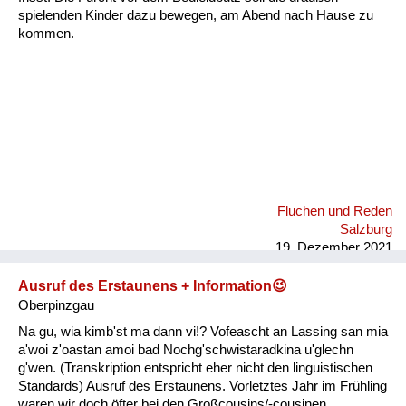
spielenden Kinder dazu bewegen, am Abend nach Hause zu
kommen.
Fluchen und Reden
Salzburg
19. Dezember 2021
Ausruf des Erstaunens + Information😉
Oberpinzgau
Na gu, wia kimb'st ma dann vi!? Vofeascht an Lassing san mia
a'woi z'oastan amoi bad Nochg'schwistaradkina u'glechn
g'wen. (Transkription entspricht eher nicht den linguistischen
Standards) Ausruf des Erstaunens. Vorletztes Jahr im Frühling
waren wir doch öfter bei den Großcousins/-cousinen