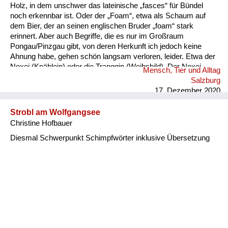
Holz, in dem unschwer das lateinische „fasces“ für Bündel
noch erkennbar ist. Oder der „Foam“, etwa als Schaum auf
dem Bier, der an seinen englischen Bruder „foam“ stark
erinnert. Aber auch Begriffe, die es nur im Großraum
Pongau/Pinzgau gibt, von deren Herkunft ich jedoch keine
Ahnung habe, gehen schön langsam verloren, leider. Etwa der
Noxei (Knäblein) oder die Tranggin (Weibsbild). Der Noxei
Mensch, Tier und Alltag
kann dabei „kasig“ sein, also herzig, die Tranggin durchaus
Salzburg
„scheickig“, also schrecklich.
17. Dezember 2020
Strobl am Wolfgangsee
Christine Hofbauer
Diesmal Schwerpunkt Schimpfwörter inklusive Übersetzung