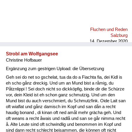
Fluchen und Reden
Salzburg
14. Dezember 2020
Strobl am Wolfgangsee
Christine Hofbauer
Ergänzung zum gestrigen Upload: die Übersetzung
Geh sei do net so gschelat, tua da do a Fiachta fia, dei Kidl is
eh scho gånz dreckig. Und um an Mund bist a råmig, du
Påtznlippi ! Sei doch nicht so dickköpfig, binde dir die Schürze
vor, dein Kleid ist eh schon ganz schmutzig. Und um den
Mund bist du auch verschmiert, du Schmutzfink. Oide Lait san
oft wiaflat und gånz damisch im Kopf und san dån a recht
haudig bonand , di kinan oft ned amål mehr grächa geh. Und
oft weans a recht åwais und radlå und san se går nimma recht
å. Alte Leute sind oft schwindlig und benommen im Kopf und
sind dann recht schlecht beisammen, die können oft nicht