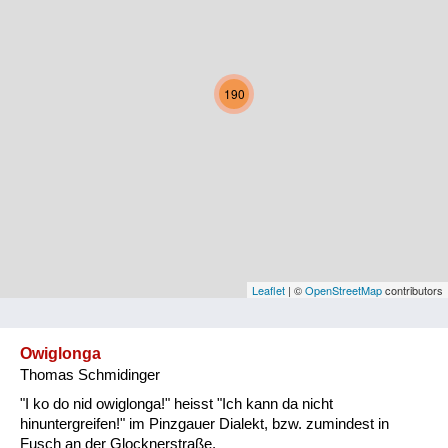
Kärnten
Niederösterreich
190
Oberösterreich
Salzburg
Steiermark
Tirol
Vorarlberg
Leaflet
| ©
OpenStreetMap
contributors
Wien
Owiglonga
Thomas Schmidinger
Kategorie
"I ko do nid owiglonga!" heisst "Ich kann da nicht
Natur und Landwirtschaft
hinuntergreifen!" im Pinzgauer Dialekt, bzw. zumindest in
Fusch an der Glocknerstraße.