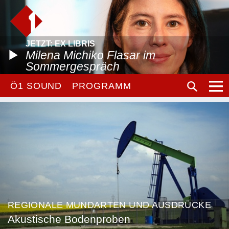
JETZT: EX LIBRIS
Milena Michiko Flasar im
Sommergespräch
Ö1 SOUND
PROGRAMM
REGIONALE MUNDARTEN UND AUSDRÜCKE
Akustische Bodenproben