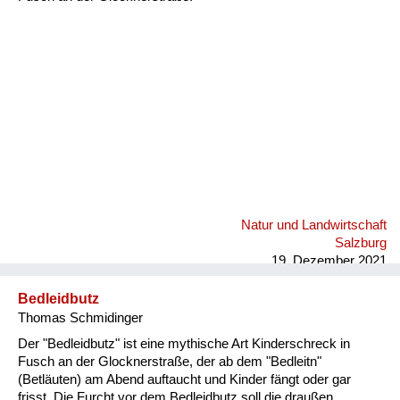
Fluchen und Reden
Mensch, Tier und Alltag
Schmankerln und
Kulinarisches
Natur und Landwirtschaft
Salzburg
19. Dezember 2021
Bedleidbutz
Thomas Schmidinger
Der "Bedleidbutz" ist eine mythische Art Kinderschreck in
Fusch an der Glocknerstraße, der ab dem "Bedleitn"
(Betläuten) am Abend auftaucht und Kinder fängt oder gar
frisst. Die Furcht vor dem Bedleidbutz soll die draußen