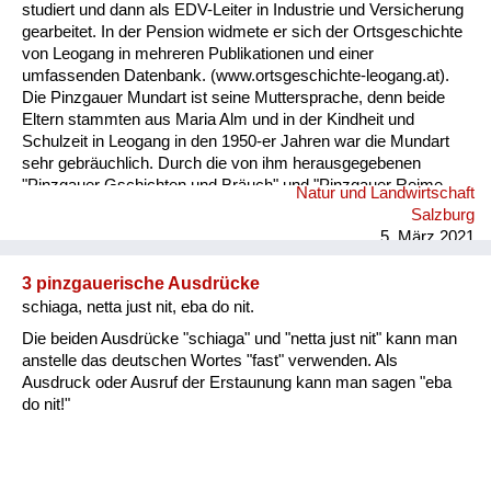
studiert und dann als EDV-Leiter in Industrie und Versicherung
gearbeitet. In der Pension widmete er sich der Ortsgeschichte
von Leogang in mehreren Publikationen und einer
umfassenden Datenbank. (www.ortsgeschichte-leogang.at).
Die Pinzgauer Mundart ist seine Muttersprache, denn beide
Eltern stammten aus Maria Alm und in der Kindheit und
Schulzeit in Leogang in den 1950-er Jahren war die Mundart
sehr gebräuchlich. Durch die von ihm herausgegebenen
"Pinzgauer Gschichten und Bräuch" und "Pinzgauer Reime,
Natur und Landwirtschaft
Sprüche und Kuchltips" der Maria Almer Mundartdichterin
Salzburg
Gretl Widauer (1999) wurde sein Interesse an dieser Sprache
5. März 2021
geweckt und dabei ein Lexikon mit 1500 Worten von ihm
erarbeitet. ...
3 pinzgauerische Ausdrücke
schiaga, netta just nit, eba do nit.
Die beiden Ausdrücke "schiaga" und "netta just nit" kann man
anstelle das deutschen Wortes "fast" verwenden. Als
Ausdruck oder Ausruf der Erstaunung kann man sagen "eba
do nit!"