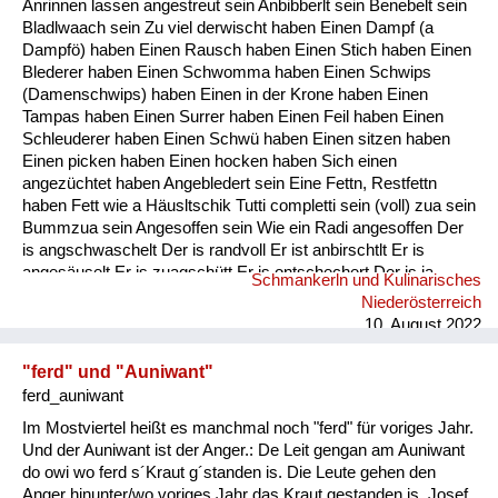
Anrinnen lassen angestreut sein Anbibberlt sein Benebelt sein
Fluchen und Reden
Bladlwaach sein Zu viel derwischt haben Einen Dampf (a
Dampfö) haben Einen Rausch haben Einen Stich haben Einen
Mensch, Tier und Alltag
Blederer haben Einen Schwomma haben Einen Schwips
(Damenschwips) haben Einen in der Krone haben Einen
Schmankerln und
Tampas haben Einen Surrer haben Einen Feil haben Einen
Kulinarisches
Schleuderer haben Einen Schwü haben Einen sitzen haben
Einen picken haben Einen hocken haben Sich einen
angezüchtet haben Angebledert sein Eine Fettn, Restfettn
haben Fett wie a Häusltschik Tutti completti sein (voll) zua sein
Bummzua sein Angesoffen sein Wie ein Radi angesoffen Der
is angschwaschelt Der is randvoll Er ist anbirschtlt Er is
angesäuselt Er is zuagschütt Er is ontschechert Der is ja
Schmankerln und Kulinarisches
schon gaunz steif Der is steif (steifer Blick) Fett wie ein
Niederösterreich
Radierer Blunzenfett sein Angefüllt sein abgefüllt sein
10. August 2022
angekübelt sein Angestochen sein versumpft...
"ferd" und "Auniwant"
ferd_auniwant
Im Mostviertel heißt es manchmal noch "ferd" für voriges Jahr.
Und der Auniwant ist der Anger.: De Leit gengan am Auniwant
do owi wo ferd s´Kraut g´standen is. Die Leute gehen den
Anger hinunter/wo voriges Jahr das Kraut gestanden is. Josef