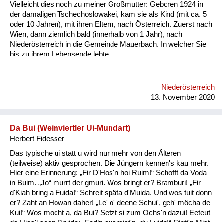
Vielleicht dies noch zu meiner Großmutter: Geboren 1924 in
der damaligen Tschechoslowakei, kam sie als Kind (mit ca. 5
oder 10 Jahren), mit ihren Eltern, nach Österreich. Zuerst nach
Wien, dann ziemlich bald (innerhalb von 1 Jahr), nach
Niederösterreich in die Gemeinde Mauerbach. In welcher Sie
bis zu ihrem Lebensende lebte.
Niederösterreich
13. November 2020
Da Bui (Weinviertler Ui-Mundart)
Herbert Fidesser
Das typische ui statt u wird nur mehr von den Älteren
(teilweise) aktiv gesprochen. Die Jüngern kennen's kau mehr.
Hier eine Erinnerung: „Fir D'Hos'n hoi Ruim!“ Schofft da Voda
in Buim. „Jo“ murrt der gmuri. Wos bringt er? Bramburi! „Fir
d'Kiah bring a Fuida!“ Schreit späta d'Muida. Und wos tuit donn
er? Zaht an Howan daher! „Le' o' deene Schui', geh' möcha de
Kui!“ Wos mocht a, da Bui? Setzt si zum Ochs'n dazui! Eeteut