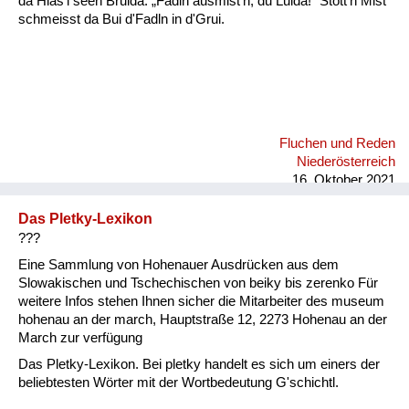
da Hias'l seen Bruida: „Fadln ausmist'n, du Luida!“ Stott'n Mist
schmeisst da Bui d'Fadln in d'Grui.
Fluchen und Reden
Niederösterreich
16. Oktober 2021
Das Pletky-Lexikon
???
Eine Sammlung von Hohenauer Ausdrücken aus dem
Slowakischen und Tschechischen von beiky bis zerenko Für
weitere Infos stehen Ihnen sicher die Mitarbeiter des museum
hohenau an der march, Hauptstraße 12, 2273 Hohenau an der
March zur verfügung
Das Pletky-Lexikon. Bei pletky handelt es sich um einers der
beliebtesten Wörter mit der Wortbedeutung G'schichtl.