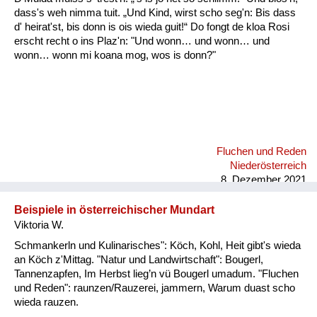
dass's weh nimma tuit. „Und Kind, wirst scho seg'n: Bis dass
d' heirat'st, bis donn is ois wieda guit!“ Do fongt de kloa Rosi
erscht recht o ins Plaz'n: "Und wonn… und wonn… und
wonn… wonn mi koana mog, wos is donn?"
Fluchen und Reden
Niederösterreich
8. Dezember 2021
Beispiele in österreichischer Mundart
Viktoria W.
Schmankerln und Kulinarisches": Köch, Kohl, Heit gibt's wieda
an Köch z'Mittag. "Natur und Landwirtschaft": Bougerl,
Tannenzapfen, Im Herbst lieg’n vü Bougerl umadum. "Fluchen
und Reden": raunzen/Rauzerei, jammern, Warum duast scho
wieda rauzen.