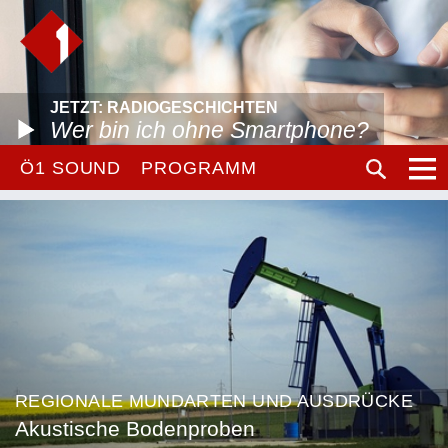
JETZT: RADIOGESCHICHTEN
Wer bin ich ohne Smartphone?
Ö1 SOUND
PROGRAMM
REGIONALE MUNDARTEN UND AUSDRÜCKE
Akustische Bodenproben