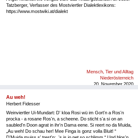
Tatzberger, Verfasser des Mostviertler Dialektlexikons:
https://www.mostwiki.at/dialekt
Mensch, Tier und Alltag
Niederösterreich
20. November 2020
Au weh!
Herbert Fidesser
Weinviertler Ui-Mundart: D' kloa Rosi wü im Gort'n a Ros'n
procka - a rosane Ros'n, a scheene. Do sticht s'a si on an
saubled'n Doon agrat in ihr'n Dama eene. Si reert no da Muida,
„Au weh! Do schau her! Mee Finga is gonz volla Bluit! “
D'Muida muiss s' trest'n: „'s is jo net so schlimm.“ Und blos'n,