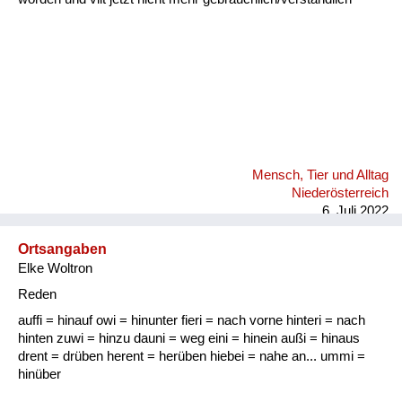
Mensch, Tier und Alltag
Niederösterreich
6. Juli 2022
Ortsangaben
Elke Woltron
Reden
auffi = hinauf owi = hinunter fieri = nach vorne hinteri = nach
hinten zuwi = hinzu dauni = weg eini = hinein außi = hinaus
drent = drüben herent = herüben hiebei = nahe an... ummi =
hinüber