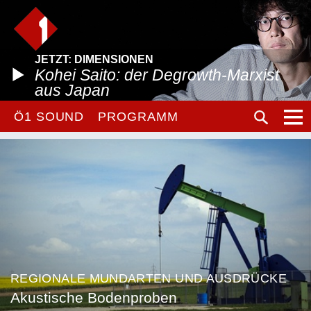
JETZT: DIMENSIONEN
Kohei Saito: der Degrowth-Marxist
aus Japan
Ö1 SOUND
PROGRAMM
REGIONALE MUNDARTEN UND AUSDRÜCKE
Akustische Bodenproben