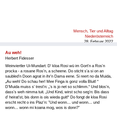
Mensch, Tier und Alltag
Niederösterreich
28. Februar 2022
Au weh!
Herbert Fidesser
Weinviertler Ui-Mundart: D' kloa Rosi wü im Gort'n a Ros'n
procka - a rosane Ros'n, a scheene. Do sticht s'a si on an
saubled'n Doon agrat in ihr'n Dama eene. Si reert no da Muida,
„Au weh! Do schau her! Mee Finga is gonz volla Bluit! “
D'Muida muiss s' trest'n: „'s is jo net so schlimm.“ Und blos'n,
dass's weh nimma tuit. „Und Kind, wirst scho seg'n: Bis dass
d' heirat'st, bis donn is ois wieda guit!“ Do fongt de kloa Rosi
erscht recht o ins Plaz'n: "Und wonn… und wonn… und
wonn… wonn mi koana mog, wos is donn?"