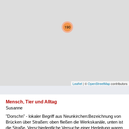
Kärnten
Niederösterreich
190
Oberösterreich
Salzburg
Steiermark
Tirol
Vorarlberg
Leaflet
| ©
OpenStreetMap
contributors
Wien
Mensch, Tier und Alltag
Susanne
Kategorie
"Dorschn" - lokaler Begriff aus Neunkirchen:Bezeichnung von
Natur und Landwirtschaft
Brücken über Straßen: oben fließen die Werkskanäle, unten ist
die Straße. Verschiedentliche Versuche einer Herleitung waren