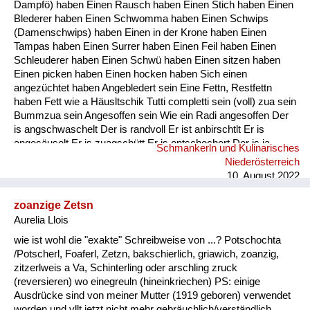
Dampfö) haben Einen Rausch haben Einen Stich haben Einen
Blederer haben Einen Schwomma haben Einen Schwips
(Damenschwips) haben Einen in der Krone haben Einen
Tampas haben Einen Surrer haben Einen Feil haben Einen
Schleuderer haben Einen Schwü haben Einen sitzen haben
Einen picken haben Einen hocken haben Sich einen
angezüchtet haben Angebledert sein Eine Fettn, Restfettn
haben Fett wie a Häusltschik Tutti completti sein (voll) zua sein
Bummzua sein Angesoffen sein Wie ein Radi angesoffen Der
is angschwaschelt Der is randvoll Er ist anbirschtlt Er is
angesäuselt Er is zuagschütt Er is ontschechert Der is ja
Schmankerln und Kulinarisches
schon gaunz steif Der is steif (steifer Blick) Fett wie ein
Niederösterreich
Radierer Blunzenfett sein Angefüllt sein abgefüllt sein
10. August 2022
angekübelt sein Angestochen sein versumpft...
zoanzige Zetsn
Aurelia Llois
wie ist wohl die "exakte" Schreibweise von ...? Potschochta
/Potscherl, Foaferl, Zetzn, bakschierlich, griawich, zoanzig,
zitzerlweis a Va, Schinterling oder arschling zruck
(reversieren) wo einegreuln (hineinkriechen) PS: einige
Ausdrücke sind von meiner Mutter (1919 geboren) verwendet
worden und vllt jetzt nicht mehr gebräuchlich/verständlich