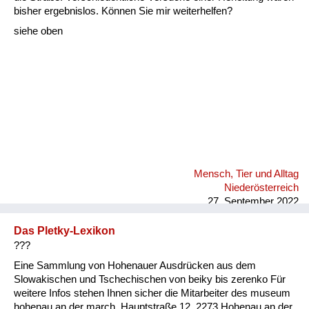
Fluchen und Reden
bisher ergebnislos. Können Sie mir weiterhelfen?
siehe oben
Mensch, Tier und Alltag
Schmankerln und
Kulinarisches
Mensch, Tier und Alltag
Niederösterreich
27. September 2022
Das Pletky-Lexikon
???
Eine Sammlung von Hohenauer Ausdrücken aus dem
Slowakischen und Tschechischen von beiky bis zerenko Für
weitere Infos stehen Ihnen sicher die Mitarbeiter des museum
hohenau an der march, Hauptstraße 12, 2273 Hohenau an der