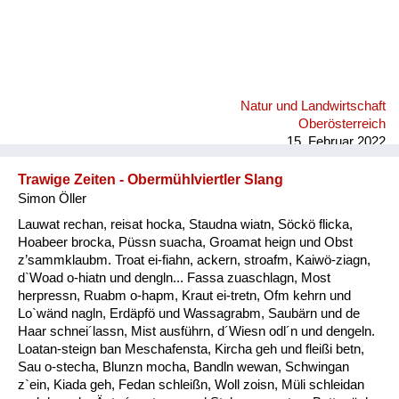
Natur und Landwirtschaft
Oberösterreich
15. Februar 2022
Trawige Zeiten - Obermühlviertler Slang
Simon Öller
Lauwat rechan, reisat hocka, Staudna wiatn, Söckö flicka,
Hoabeer brocka, Püssn suacha, Groamat heign und Obst
z’sammklaubm. Troat ei-fiahn, ackern, stroafm, Kaiwö-ziagn,
d`Woad o-hiatn und dengln... Fassa zuaschlagn, Most
herpressn, Ruabm o-hapm, Kraut ei-tretn, Ofm kehrn und
Lo`wänd nagln, Erdäpfö und Wassagrabm, Saubärn und de
Haar schnei´lassn, Mist ausführn, d´Wiesn odl´n und dengeln.
Loatan-steign ban Meschafensta, Kircha geh und fleißi betn,
Sau o-stecha, Blunzn mocha, Bandln wewan, Schwingan
z`ein, Kiada geh, Fedan schleißn, Woll zoisn, Müli schleidan