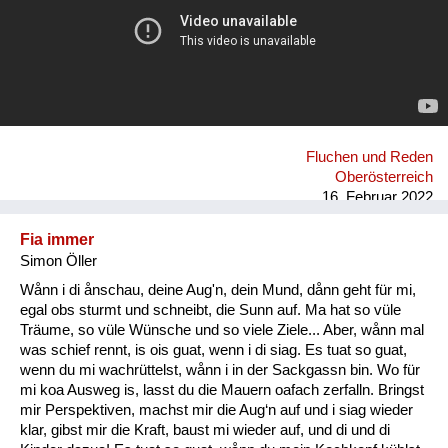
Fluchen und Reden
Oberösterreich
16. Februar 2022
Fia immer
Simon Öller
Wånn i di ånschau, deine Aug'n, dein Mund, dånn geht für mi,
egal obs sturmt und schneibt, die Sunn auf. Ma hat so vüle
Träume, so vüle Wünsche und so viele Ziele... Aber, wånn mal
was schief rennt, is ois guat, wenn i di siag. Es tuat so guat,
wenn du mi wachrüttelst, wånn i in der Sackgassn bin. Wo für
mi koa Ausweg is, lasst du die Mauern oafach zerfalln. Bringst
mir Perspektiven, machst mir die Aug‘n auf und i siag wieder
klar, gibst mir die Kraft, baust mi wieder auf, und di und di