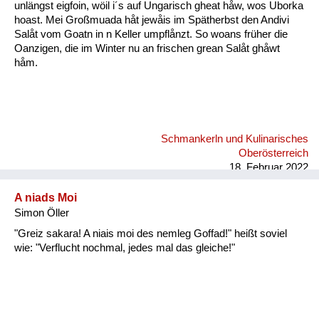
unlängst eigfoin, wöil i´s auf Ungarisch gheat håw, wos Uborka
hoast. Mei Großmuada håt jewåis im Spätherbst den Andivi
Salåt vom Goatn in n Keller umpflånzt. So woans früher die
Oanzigen, die im Winter nu an frischen grean Salåt ghåwt
håm.
Schmankerln und Kulinarisches
Oberösterreich
18. Februar 2022
A niads Moi
Simon Öller
"Greiz sakara! A niais moi des nemleg Goffad!" heißt soviel
wie: "Verflucht nochmal, jedes mal das gleiche!"