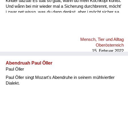
Kinder dazua! Es tuat so guat, wånn du mein Kochkopf kühlst.
Und wånn bei mir wieder mal a Sicherung durchbrennt, möcht'
i zwar net wissn, was du dann denkst, aber i möcht sicher sa,
daß du woaßt: A wånn wir durch schwierige Zeitn san gången,
fühl i mit dir mit jedem Tag mehr Liebe und Glück, und i denk,
das könnt für mi weiter gehn, weiter gehn, i möcht mit dir
weiter gehn, und zwar für immer, i möcht mit dir gehn, für
Mensch, Tier und Alltag
immer! Wånn i di anschau, deine Aug’n, all’s ån dir, dånn geht
Oberösterreich
f...
15. Februar 2022
Abendruah Paul Öller
Paul Öller
Paul Öller singt Mozart's Abendruhe in seinem mühlviertler
Dialekt.