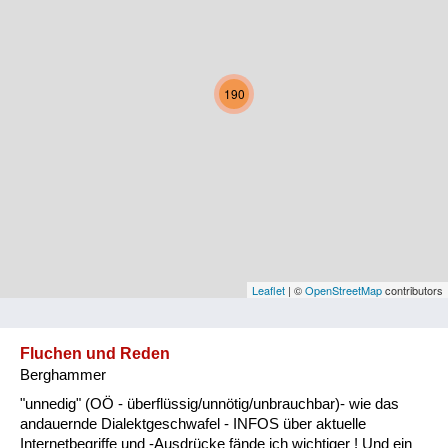
Kärnten
Niederösterreich
190
Oberösterreich
Salzburg
Steiermark
Tirol
Vorarlberg
Leaflet
| ©
OpenStreetMap
contributors
Wien
Fluchen und Reden
Berghammer
Kategorie
"unnedig" (OÖ - überflüssig/unnötig/unbrauchbar)- wie das
Natur und Landwirtschaft
andauernde Dialektgeschwafel - INFOS über aktuelle
Internetbegriffe und -Ausdrücke fände ich wichtiger ! Und ein