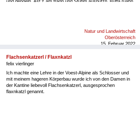
und dengeln. Äst z´am tragn und Stubm ausputzn, Butta rüahn
und Keonbrot bocha, Bam ostreicha, Stall weißintn, Oa
onehma, Howan dreschn, Holzschuah mocha, Besn bind´n,
rund ums Haus is nu zan Mah´, bis zan Schneim is nu vü zan
toa, dass oll´samt ordndli hergricht is, ba so vü Arbat gibt´s nix
Natur und Landwirtschaft
z´lacha, da kimmt ma kam zan Kinamocha. Da Herbst klopft
Oberösterreich
langsam a, d´Schwalbm fliagn scho davo, wann glei da
15. Februar 2022
Behmwind w...
Flachsenkatzerl / Flaxnkatzl
felix vierlinger
Ich machte eine Lehre in der Voest-Alpine als Schlosser und
mit meinem hageren Körperbau wurde ich von den Damen in
der Kantine liebevoll Flachsenkatzerl, ausgesprochen
flaxnkatzl genannt.