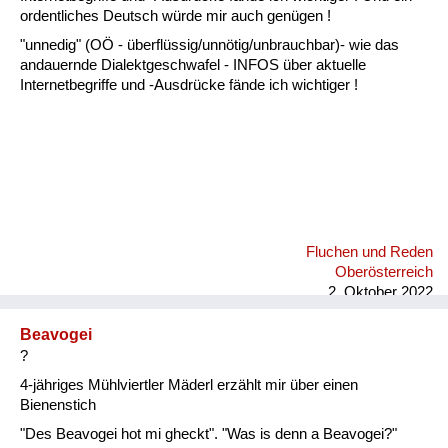
Fluchen und Reden
ordentliches Deutsch würde mir auch genügen !
"unnedig" (OÖ - überflüssig/unnötig/unbrauchbar)- wie das
Mensch, Tier und Alltag
andauernde Dialektgeschwafel - INFOS über aktuelle
Internetbegriffe und -Ausdrücke fände ich wichtiger !
Schmankerln und
Kulinarisches
Fluchen und Reden
Oberösterreich
2. Oktober 2022
Beavogei
?
4-jähriges Mühlviertler Mäderl erzählt mir über einen
Bienenstich
"Des Beavogei hot mi gheckt". "Was is denn a Beavogei?"