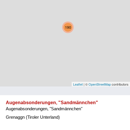
Kärnten
Niederösterreich
190
Oberösterreich
Salzburg
Steiermark
Tirol
Vorarlberg
Leaflet
| ©
OpenStreetMap
contributors
Wien
Augenabsonderungen, "Sandmännchen"
Augenabsonderungen, "Sandmännchen"
Kategorie
Grenaggn (Tiroler Unterland)
Natur und Landwirtschaft