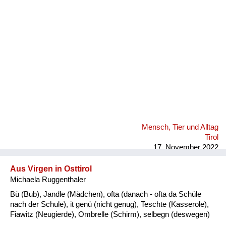
Fluchen und Reden
Mensch, Tier und Alltag
Schmankerln und
Kulinarisches
Mensch, Tier und Alltag
Tirol
17. November 2022
Aus Virgen in Osttirol
Michaela Ruggenthaler
Bü (Bub), Jandle (Mädchen), ofta (danach - ofta da Schüle
nach der Schule), it genü (nicht genug), Teschte (Kasserole),
Fiawitz (Neugierde), Ombrelle (Schirm), selbegn (deswegen)