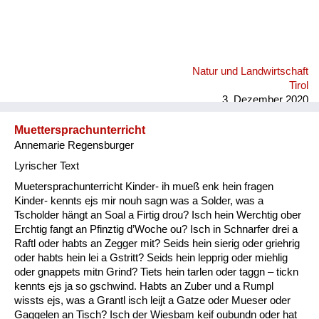
Natur und Landwirtschaft
Tirol
3. Dezember 2020
Muettersprachunterricht
Annemarie Regensburger
Lyrischer Text
Muetersprachunterricht Kinder- ih mueß enk hein fragen
Kinder- kennts ejs mir nouh sagn was a Solder, was a
Tscholder hängt an Soal a Firtig drou? Isch hein Werchtig ober
Erchtig fangt an Pfinztig d’Woche ou? Isch in Schnarfer drei a
Raftl oder habts an Zegger mit? Seids hein sierig oder griehrig
oder habts hein lei a Gstritt? Seids hein lepprig oder miehlig
oder gnappets mitn Grind? Tiets hein tarlen oder taggn – tickn
kennts ejs ja so gschwind. Habts an Zuber und a Rumpl
wissts ejs, was a Grantl isch leijt a Gatze oder Mueser oder
Gaggelen an Tisch? Isch der Wiesbam keif oubundn oder hat