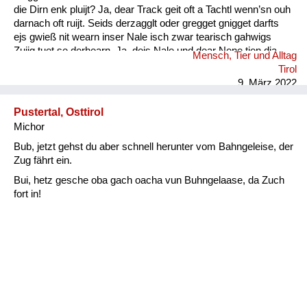
die Dirn enk pluijt? Ja, dear Track geit oft a Tachtl wenn’sn ouh
darnach oft ruijt. Seids derzagglt oder gregget gnigget darfts
ejs gwieß nit wearn inser Nale isch zwar tearisch gahwigs
Zuijg tuet se derhearn. Ja, dejs Nale und dear Nene tien dia
Mensch, Tier und Alltag
Wearter gwieß verschtiahn. Kinder- ejs darfts nie vergessn :
Tirol
Ouh die Muetersprach isch ...
9. März 2022
Pustertal, Osttirol
Michor
Bub, jetzt gehst du aber schnell herunter vom Bahngeleise, der
Zug fährt ein.
Bui, hetz gesche oba gach oacha vun Buhngelaase, da Zuch
fort in!