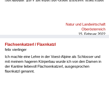
und dengeln. Äst z´am tragn und Stubm ausputzn, Butta rüahn
und Keonbrot bocha, Bam ostreicha, Stall weißintn, Oa
onehma, Howan dreschn, Holzschuah mocha, Besn bind´n,
rund ums Haus is nu zan Mah´, bis zan Schneim is nu vü zan
toa, dass oll´samt ordndli hergricht is, ba so vü Arbat gibt´s nix
Natur und Landwirtschaft
z´lacha, da kimmt ma kam zan Kinamocha. Da Herbst klopft
Oberösterreich
langsam a, d´Schwalbm fliagn scho davo, wann glei da
15. Februar 2022
Behmwind w...
Flachsenkatzerl / Flaxnkatzl
felix vierlinger
Ich machte eine Lehre in der Voest-Alpine als Schlosser und
mit meinem hageren Körperbau wurde ich von den Damen in
der Kantine liebevoll Flachsenkatzerl, ausgesprochen
flaxnkatzl genannt.