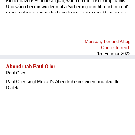
Kinder dazua! Es tuat so guat, wånn du mein Kochkopf kühlst.
Und wånn bei mir wieder mal a Sicherung durchbrennt, möcht'
i zwar net wissn, was du dann denkst, aber i möcht sicher sa,
daß du woaßt: A wånn wir durch schwierige Zeitn san gången,
fühl i mit dir mit jedem Tag mehr Liebe und Glück, und i denk,
das könnt für mi weiter gehn, weiter gehn, i möcht mit dir
weiter gehn, und zwar für immer, i möcht mit dir gehn, für
Mensch, Tier und Alltag
immer! Wånn i di anschau, deine Aug’n, all’s ån dir, dånn geht
Oberösterreich
f...
15. Februar 2022
Abendruah Paul Öller
Paul Öller
Paul Öller singt Mozart's Abendruhe in seinem mühlviertler
Dialekt.