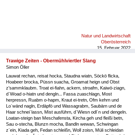
Natur und Landwirtschaft
Oberösterreich
15. Februar 2022
Trawige Zeiten - Obermühlviertler Slang
Simon Öller
Lauwat rechan, reisat hocka, Staudna wiatn, Söckö flicka,
Hoabeer brocka, Püssn suacha, Groamat heign und Obst
z’sammklaubm. Troat ei-fiahn, ackern, stroafm, Kaiwö-ziagn,
d`Woad o-hiatn und dengln... Fassa zuaschlagn, Most
herpressn, Ruabm o-hapm, Kraut ei-tretn, Ofm kehrn und
Lo`wänd nagln, Erdäpfö und Wassagrabm, Saubärn und de
Haar schnei´lassn, Mist ausführn, d´Wiesn odl´n und dengeln.
Loatan-steign ban Meschafensta, Kircha geh und fleißi betn,
Sau o-stecha, Blunzn mocha, Bandln wewan, Schwingan
z`ein, Kiada geh, Fedan schleißn, Woll zoisn, Müli schleidan