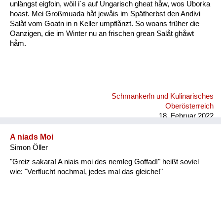
unlängst eigfoin, wöil i´s auf Ungarisch gheat håw, wos Uborka
hoast. Mei Großmuada håt jewåis im Spätherbst den Andivi
Salåt vom Goatn in n Keller umpflånzt. So woans früher die
Oanzigen, die im Winter nu an frischen grean Salåt ghåwt
håm.
Schmankerln und Kulinarisches
Oberösterreich
18. Februar 2022
A niads Moi
Simon Öller
"Greiz sakara! A niais moi des nemleg Goffad!" heißt soviel
wie: "Verflucht nochmal, jedes mal das gleiche!"