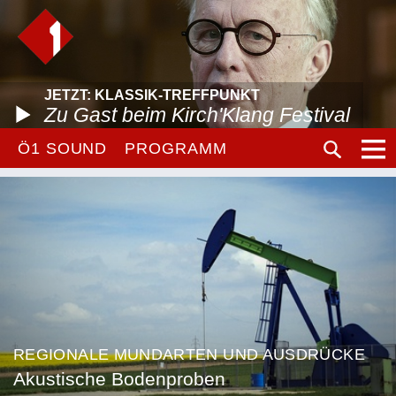
JETZT: KLASSIK-TREFFPUNKT
Zu Gast beim Kirch'Klang Festival
Ö1 SOUND
PROGRAMM
REGIONALE MUNDARTEN UND AUSDRÜCKE
Akustische Bodenproben