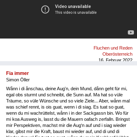
Fluchen und Reden
Oberösterreich
16. Februar 2022
Fia immer
Simon Öller
Wånn i di ånschau, deine Aug'n, dein Mund, dånn geht für mi,
egal obs sturmt und schneibt, die Sunn auf. Ma hat so vüle
Träume, so vüle Wünsche und so viele Ziele... Aber, wånn mal
was schief rennt, is ois guat, wenn i di siag. Es tuat so guat,
wenn du mi wachrüttelst, wånn i in der Sackgassn bin. Wo für
mi koa Ausweg is, lasst du die Mauern oafach zerfalln. Bringst
mir Perspektiven, machst mir die Aug‘n auf und i siag wieder
klar, gibst mir die Kraft, baust mi wieder auf, und di und di