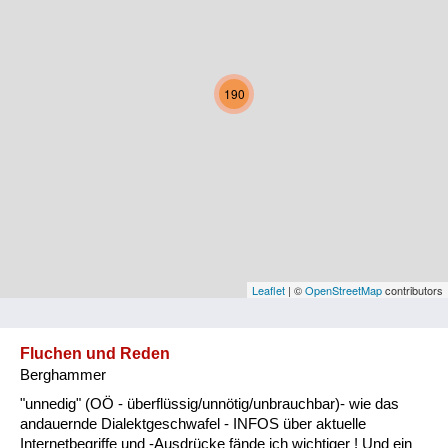
Kärnten
Niederösterreich
190
Oberösterreich
Salzburg
Steiermark
Tirol
Vorarlberg
Leaflet
| ©
OpenStreetMap
contributors
Wien
Fluchen und Reden
Berghammer
Kategorie
"unnedig" (OÖ - überflüssig/unnötig/unbrauchbar)- wie das
Natur und Landwirtschaft
andauernde Dialektgeschwafel - INFOS über aktuelle
Internetbegriffe und -Ausdrücke fände ich wichtiger ! Und ein