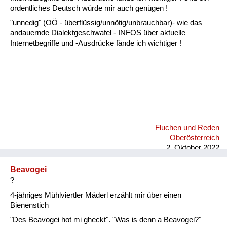
Fluchen und Reden
ordentliches Deutsch würde mir auch genügen !
"unnedig" (OÖ - überflüssig/unnötig/unbrauchbar)- wie das
Mensch, Tier und Alltag
andauernde Dialektgeschwafel - INFOS über aktuelle
Internetbegriffe und -Ausdrücke fände ich wichtiger !
Schmankerln und
Kulinarisches
Fluchen und Reden
Oberösterreich
2. Oktober 2022
Beavogei
?
4-jähriges Mühlviertler Mäderl erzählt mir über einen
Bienenstich
"Des Beavogei hot mi gheckt". "Was is denn a Beavogei?"