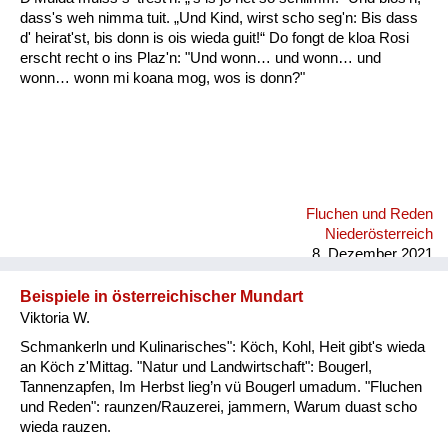
dass's weh nimma tuit. „Und Kind, wirst scho seg'n: Bis dass
d' heirat'st, bis donn is ois wieda guit!“ Do fongt de kloa Rosi
erscht recht o ins Plaz'n: "Und wonn… und wonn… und
wonn… wonn mi koana mog, wos is donn?"
Fluchen und Reden
Niederösterreich
8. Dezember 2021
Beispiele in österreichischer Mundart
Viktoria W.
Schmankerln und Kulinarisches": Köch, Kohl, Heit gibt's wieda
an Köch z'Mittag. "Natur und Landwirtschaft": Bougerl,
Tannenzapfen, Im Herbst lieg’n vü Bougerl umadum. "Fluchen
und Reden": raunzen/Rauzerei, jammern, Warum duast scho
wieda rauzen.