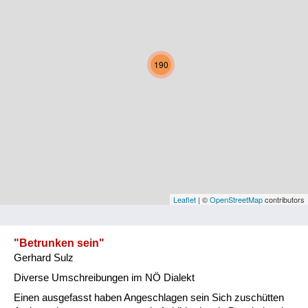
Kärnten
Niederösterreich
190
Oberösterreich
Salzburg
Steiermark
Tirol
Vorarlberg
Leaflet
| ©
OpenStreetMap
contributors
Wien
"Betrunken sein"
Gerhard Sulz
Kategorie
Diverse Umschreibungen im NÖ Dialekt
Natur und Landwirtschaft
Einen ausgefasst haben Angeschlagen sein Sich zuschütten