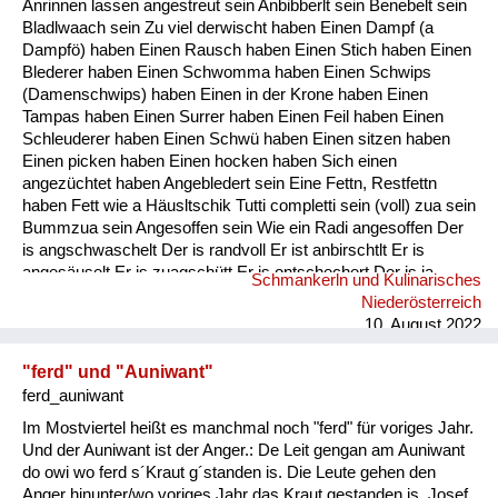
Anrinnen lassen angestreut sein Anbibberlt sein Benebelt sein
Fluchen und Reden
Bladlwaach sein Zu viel derwischt haben Einen Dampf (a
Dampfö) haben Einen Rausch haben Einen Stich haben Einen
Mensch, Tier und Alltag
Blederer haben Einen Schwomma haben Einen Schwips
(Damenschwips) haben Einen in der Krone haben Einen
Schmankerln und
Tampas haben Einen Surrer haben Einen Feil haben Einen
Kulinarisches
Schleuderer haben Einen Schwü haben Einen sitzen haben
Einen picken haben Einen hocken haben Sich einen
angezüchtet haben Angebledert sein Eine Fettn, Restfettn
haben Fett wie a Häusltschik Tutti completti sein (voll) zua sein
Bummzua sein Angesoffen sein Wie ein Radi angesoffen Der
is angschwaschelt Der is randvoll Er ist anbirschtlt Er is
angesäuselt Er is zuagschütt Er is ontschechert Der is ja
Schmankerln und Kulinarisches
schon gaunz steif Der is steif (steifer Blick) Fett wie ein
Niederösterreich
Radierer Blunzenfett sein Angefüllt sein abgefüllt sein
10. August 2022
angekübelt sein Angestochen sein versumpft...
"ferd" und "Auniwant"
ferd_auniwant
Im Mostviertel heißt es manchmal noch "ferd" für voriges Jahr.
Und der Auniwant ist der Anger.: De Leit gengan am Auniwant
do owi wo ferd s´Kraut g´standen is. Die Leute gehen den
Anger hinunter/wo voriges Jahr das Kraut gestanden is. Josef