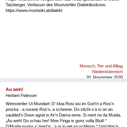
Tatzberger, Verfasser des Mostviertler Dialektlexikons:
https://www.mostwiki.at/dialekt
Mensch, Tier und Alltag
Niederösterreich
20. November 2020
Au weh!
Herbert Fidesser
Weinviertler Ui-Mundart: D' kloa Rosi wü im Gort'n a Ros'n
procka - a rosane Ros'n, a scheene. Do sticht s'a si on an
saubled'n Doon agrat in ihr'n Dama eene. Si reert no da Muida,
„Au weh! Do schau her! Mee Finga is gonz volla Bluit! “
D'Muida muiss s' trest'n: „'s is jo net so schlimm.“ Und blos'n,