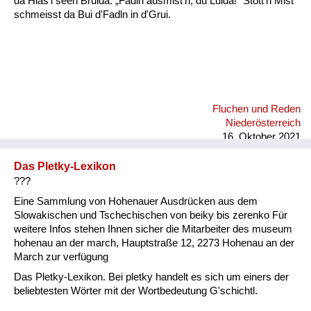
da Hias'l seen Bruida: „Fadln ausmist'n, du Luida!“ Stott'n Mist
schmeisst da Bui d'Fadln in d'Grui.
Fluchen und Reden
Niederösterreich
16. Oktober 2021
Das Pletky-Lexikon
???
Eine Sammlung von Hohenauer Ausdrücken aus dem
Slowakischen und Tschechischen von beiky bis zerenko Für
weitere Infos stehen Ihnen sicher die Mitarbeiter des museum
hohenau an der march, Hauptstraße 12, 2273 Hohenau an der
March zur verfügung
Das Pletky-Lexikon. Bei pletky handelt es sich um einers der
beliebtesten Wörter mit der Wortbedeutung G'schichtl.