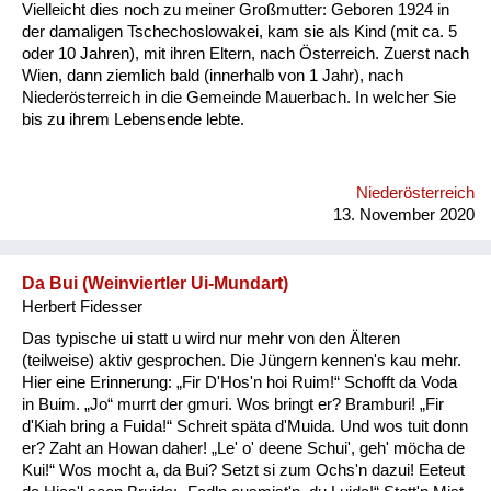
Vielleicht dies noch zu meiner Großmutter: Geboren 1924 in
der damaligen Tschechoslowakei, kam sie als Kind (mit ca. 5
oder 10 Jahren), mit ihren Eltern, nach Österreich. Zuerst nach
Wien, dann ziemlich bald (innerhalb von 1 Jahr), nach
Niederösterreich in die Gemeinde Mauerbach. In welcher Sie
bis zu ihrem Lebensende lebte.
Niederösterreich
13. November 2020
Da Bui (Weinviertler Ui-Mundart)
Herbert Fidesser
Das typische ui statt u wird nur mehr von den Älteren
(teilweise) aktiv gesprochen. Die Jüngern kennen's kau mehr.
Hier eine Erinnerung: „Fir D'Hos'n hoi Ruim!“ Schofft da Voda
in Buim. „Jo“ murrt der gmuri. Wos bringt er? Bramburi! „Fir
d'Kiah bring a Fuida!“ Schreit späta d'Muida. Und wos tuit donn
er? Zaht an Howan daher! „Le' o' deene Schui', geh' möcha de
Kui!“ Wos mocht a, da Bui? Setzt si zum Ochs'n dazui! Eeteut