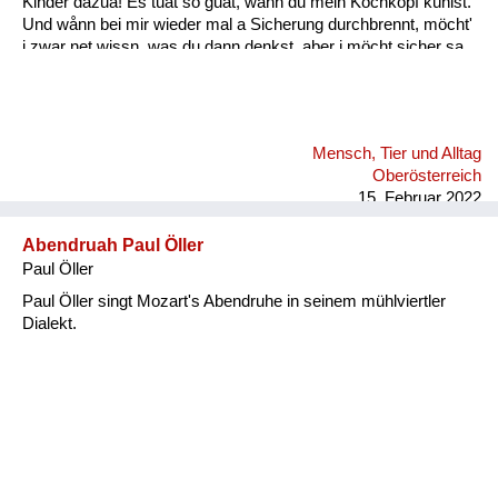
Kinder dazua! Es tuat so guat, wånn du mein Kochkopf kühlst.
Und wånn bei mir wieder mal a Sicherung durchbrennt, möcht'
i zwar net wissn, was du dann denkst, aber i möcht sicher sa,
daß du woaßt: A wånn wir durch schwierige Zeitn san gången,
fühl i mit dir mit jedem Tag mehr Liebe und Glück, und i denk,
das könnt für mi weiter gehn, weiter gehn, i möcht mit dir
weiter gehn, und zwar für immer, i möcht mit dir gehn, für
Mensch, Tier und Alltag
immer! Wånn i di anschau, deine Aug’n, all’s ån dir, dånn geht
Oberösterreich
f...
15. Februar 2022
Abendruah Paul Öller
Paul Öller
Paul Öller singt Mozart's Abendruhe in seinem mühlviertler
Dialekt.