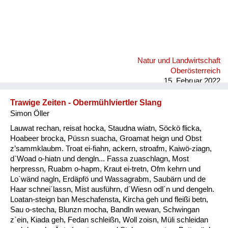
Natur und Landwirtschaft
Oberösterreich
15. Februar 2022
Trawige Zeiten - Obermühlviertler Slang
Simon Öller
Lauwat rechan, reisat hocka, Staudna wiatn, Söckö flicka,
Hoabeer brocka, Püssn suacha, Groamat heign und Obst
z’sammklaubm. Troat ei-fiahn, ackern, stroafm, Kaiwö-ziagn,
d`Woad o-hiatn und dengln... Fassa zuaschlagn, Most
herpressn, Ruabm o-hapm, Kraut ei-tretn, Ofm kehrn und
Lo`wänd nagln, Erdäpfö und Wassagrabm, Saubärn und de
Haar schnei´lassn, Mist ausführn, d´Wiesn odl´n und dengeln.
Loatan-steign ban Meschafensta, Kircha geh und fleißi betn,
Sau o-stecha, Blunzn mocha, Bandln wewan, Schwingan
z`ein, Kiada geh, Fedan schleißn, Woll zoisn, Müli schleidan