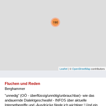
Kärnten
Niederösterreich
190
Oberösterreich
Salzburg
Steiermark
Tirol
Vorarlberg
Leaflet
| ©
OpenStreetMap
contributors
Wien
Fluchen und Reden
Berghammer
Kategorie
"unnedig" (OÖ - überflüssig/unnötig/unbrauchbar)- wie das
Natur und Landwirtschaft
andauernde Dialektgeschwafel - INFOS über aktuelle
Internetbegriffe und -Ausdrücke fände ich wichtiger ! Und ein