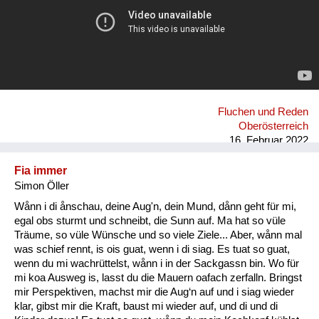
Fluchen und Reden
Oberösterreich
16. Februar 2022
Fia immer
Simon Öller
Wånn i di ånschau, deine Aug'n, dein Mund, dånn geht für mi,
egal obs sturmt und schneibt, die Sunn auf. Ma hat so vüle
Träume, so vüle Wünsche und so viele Ziele... Aber, wånn mal
was schief rennt, is ois guat, wenn i di siag. Es tuat so guat,
wenn du mi wachrüttelst, wånn i in der Sackgassn bin. Wo für
mi koa Ausweg is, lasst du die Mauern oafach zerfalln. Bringst
mir Perspektiven, machst mir die Aug‘n auf und i siag wieder
klar, gibst mir die Kraft, baust mi wieder auf, und di und di