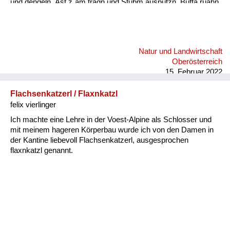
und dengeln. Äst z´am tragn und Stubm ausputzn, Butta rüahn
und Keonbrot bocha, Bam ostreicha, Stall weißintn, Oa
onehma, Howan dreschn, Holzschuah mocha, Besn bind´n,
rund ums Haus is nu zan Mah´, bis zan Schneim is nu vü zan
toa, dass oll´samt ordndli hergricht is, ba so vü Arbat gibt´s nix
Natur und Landwirtschaft
z´lacha, da kimmt ma kam zan Kinamocha. Da Herbst klopft
Oberösterreich
langsam a, d´Schwalbm fliagn scho davo, wann glei da
15. Februar 2022
Behmwind w...
Flachsenkatzerl / Flaxnkatzl
felix vierlinger
Ich machte eine Lehre in der Voest-Alpine als Schlosser und
mit meinem hageren Körperbau wurde ich von den Damen in
der Kantine liebevoll Flachsenkatzerl, ausgesprochen
flaxnkatzl genannt.