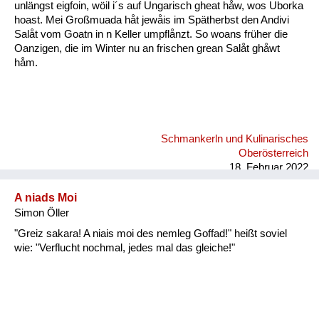
unlängst eigfoin, wöil i´s auf Ungarisch gheat håw, wos Uborka
hoast. Mei Großmuada håt jewåis im Spätherbst den Andivi
Salåt vom Goatn in n Keller umpflånzt. So woans früher die
Oanzigen, die im Winter nu an frischen grean Salåt ghåwt
håm.
Schmankerln und Kulinarisches
Oberösterreich
18. Februar 2022
A niads Moi
Simon Öller
"Greiz sakara! A niais moi des nemleg Goffad!" heißt soviel
wie: "Verflucht nochmal, jedes mal das gleiche!"