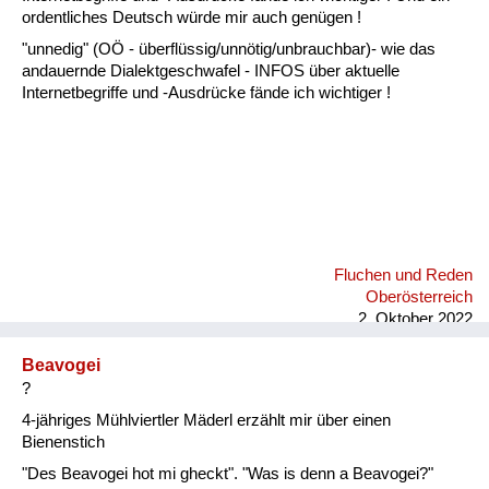
Fluchen und Reden
ordentliches Deutsch würde mir auch genügen !
"unnedig" (OÖ - überflüssig/unnötig/unbrauchbar)- wie das
Mensch, Tier und Alltag
andauernde Dialektgeschwafel - INFOS über aktuelle
Internetbegriffe und -Ausdrücke fände ich wichtiger !
Schmankerln und
Kulinarisches
Fluchen und Reden
Oberösterreich
2. Oktober 2022
Beavogei
?
4-jähriges Mühlviertler Mäderl erzählt mir über einen
Bienenstich
"Des Beavogei hot mi gheckt". "Was is denn a Beavogei?"