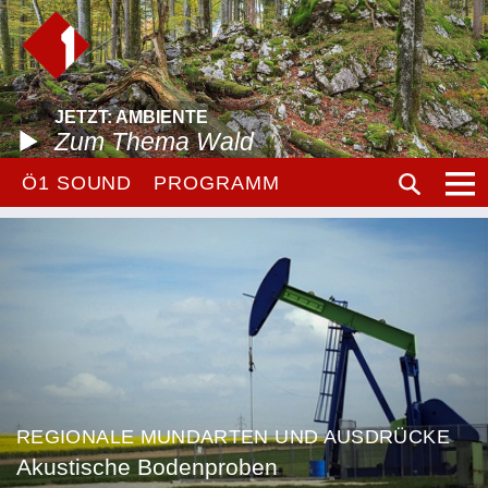
JETZT: AMBIENTE
Zum Thema Wald
Ö1 SOUND
PROGRAMM
REGIONALE MUNDARTEN UND AUSDRÜCKE
Akustische Bodenproben