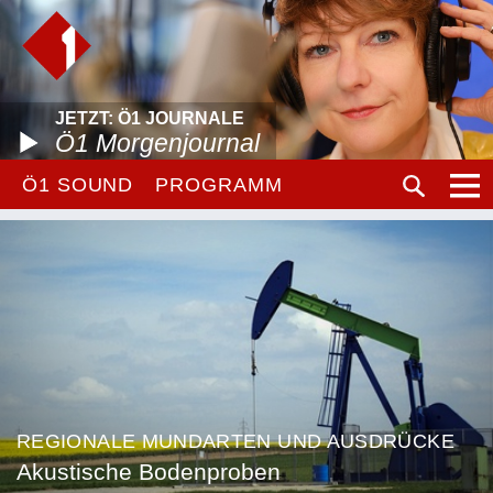
JETZT: Ö1 JOURNALE
Ö1 Morgenjournal
Ö1 SOUND
PROGRAMM
REGIONALE MUNDARTEN UND AUSDRÜCKE
Akustische Bodenproben