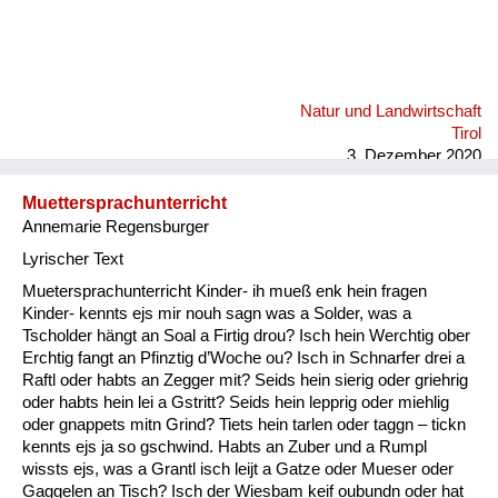
Natur und Landwirtschaft
Tirol
3. Dezember 2020
Muettersprachunterricht
Annemarie Regensburger
Lyrischer Text
Muetersprachunterricht Kinder- ih mueß enk hein fragen
Kinder- kennts ejs mir nouh sagn was a Solder, was a
Tscholder hängt an Soal a Firtig drou? Isch hein Werchtig ober
Erchtig fangt an Pfinztig d’Woche ou? Isch in Schnarfer drei a
Raftl oder habts an Zegger mit? Seids hein sierig oder griehrig
oder habts hein lei a Gstritt? Seids hein lepprig oder miehlig
oder gnappets mitn Grind? Tiets hein tarlen oder taggn – tickn
kennts ejs ja so gschwind. Habts an Zuber und a Rumpl
wissts ejs, was a Grantl isch leijt a Gatze oder Mueser oder
Gaggelen an Tisch? Isch der Wiesbam keif oubundn oder hat