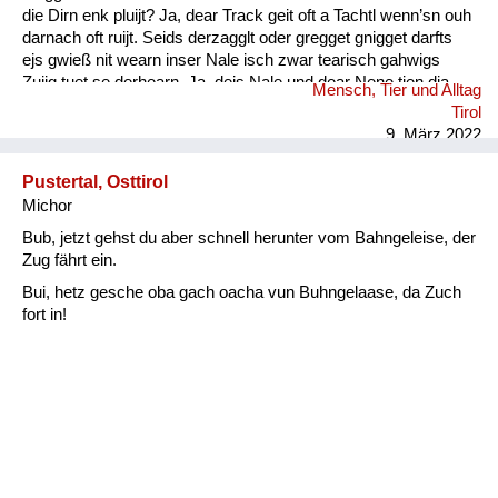
die Dirn enk pluijt? Ja, dear Track geit oft a Tachtl wenn’sn ouh
darnach oft ruijt. Seids derzagglt oder gregget gnigget darfts
ejs gwieß nit wearn inser Nale isch zwar tearisch gahwigs
Zuijg tuet se derhearn. Ja, dejs Nale und dear Nene tien dia
Mensch, Tier und Alltag
Wearter gwieß verschtiahn. Kinder- ejs darfts nie vergessn :
Tirol
Ouh die Muetersprach isch ...
9. März 2022
Pustertal, Osttirol
Michor
Bub, jetzt gehst du aber schnell herunter vom Bahngeleise, der
Zug fährt ein.
Bui, hetz gesche oba gach oacha vun Buhngelaase, da Zuch
fort in!