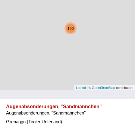
Kärnten
Niederösterreich
190
Oberösterreich
Salzburg
Steiermark
Tirol
Vorarlberg
Leaflet
| ©
OpenStreetMap
contributors
Wien
Augenabsonderungen, "Sandmännchen"
Augenabsonderungen, "Sandmännchen"
Kategorie
Grenaggn (Tiroler Unterland)
Natur und Landwirtschaft