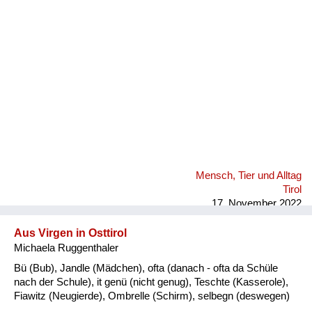
Fluchen und Reden
Mensch, Tier und Alltag
Schmankerln und
Kulinarisches
Mensch, Tier und Alltag
Tirol
17. November 2022
Aus Virgen in Osttirol
Michaela Ruggenthaler
Bü (Bub), Jandle (Mädchen), ofta (danach - ofta da Schüle
nach der Schule), it genü (nicht genug), Teschte (Kasserole),
Fiawitz (Neugierde), Ombrelle (Schirm), selbegn (deswegen)