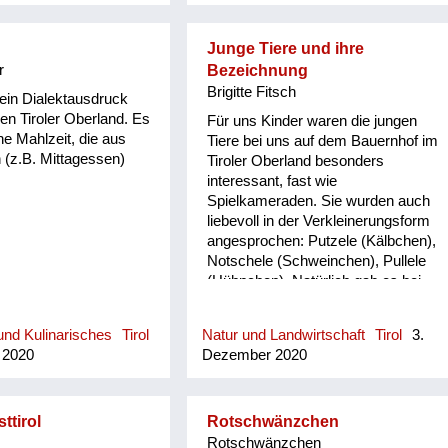
äre großartig!
erin Helene Bachler)
Junge Tiere und ihre
r
Bezeichnung
Brigitte Fitsch
 ein Dialektausdruck
n Tiroler Oberland. Es
Für uns Kinder waren die jungen
ne Mahlzeit, die aus
Tiere bei uns auf dem Bauernhof im
(z.B. Mittagessen)
Tiroler Oberland besonders
interessant, fast wie
Spielkameraden. Sie wurden auch
liebevoll in der Verkleinerungsform
angesprochen: Putzele (Kälbchen),
Notschele (Schweinchen), Pullele
(Hühnchen). Natürlich gab es bei
uns auch Muinzele (Kätzchen). Auch
für die Eier gab es die
nd Kulinarisches
Tirol
Natur und Landwirtschaft
Tirol
3.
Verkleinerungsform: Goggelen.
 2020
Dezember 2020
ttirol
Rotschwänzchen
Rotschwänzchen