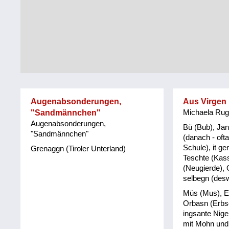
Tirol
Alltag
Vorarlberg
Schmankerln
und
Wien
Kulinarisches
Augenabsonderungen,
Aus Virgen i
"Sandmännchen"
Michaela Rug
Augenabsonderungen,
Bü (Bub), Jan
"Sandmännchen"
(danach - oft
Schule), it ge
Grenaggn (Tiroler Unterland)
Teschte (Kass
(Neugierde), 
selbegn (des
Müs (Mus), Eb
Orbasn (Erbs
ingsante Nige
mit Mohn und 