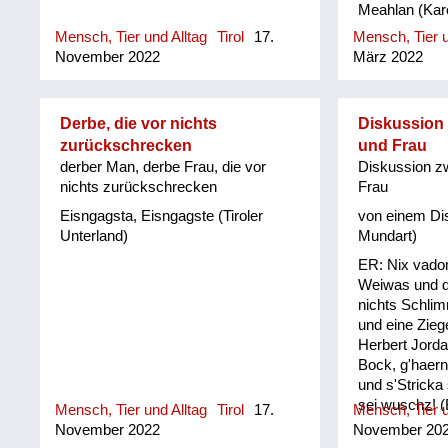
Meahlan (Karo
Mensch, Tier und Alltag
Tirol
17.
Mensch, Tier u
November 2022
März 2022
Derbe, die vor nichts
Diskussion
zurückschrecken
und Frau
derber Man, derbe Frau, die vor
Diskussion z
nichts zurückschrecken
Frau
Eisngagsta, Eisngagste (Tiroler
von einem Dis
Unterland)
Mundart)
ER: Nix vado
Weiwas und d
nichts Schlim
und eine Zieg
Herbert Jorda
Bock, g'haern
und s'Stricka
sei wuschz! (
Mensch, Tier und Alltag
Tirol
17.
Mensch, Tier u
Ziegenbock, 
November 2022
November 20
Strick kurz a