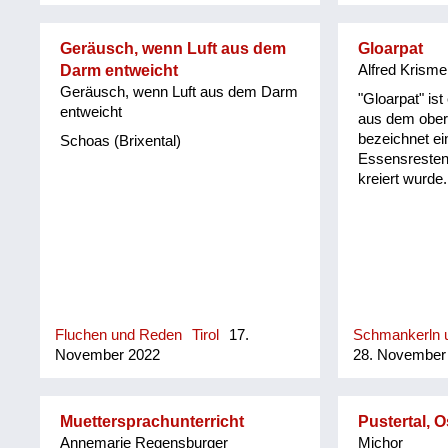
Pflock, das w
(Mundartdicht
Geräusch, wenn Luft aus dem
Gloarpat
Darm entweicht
Alfred Krisme
Geräusch, wenn Luft aus dem Darm
"Gloarpat" ist
entweicht
aus dem obere
bezeichnet ei
Schoas (Brixental)
Essensresten 
kreiert wurde.
Fluchen und Reden
Tirol
17.
Schmankerln u
November 2022
28. November
Muettersprachunterricht
Pustertal, Os
Annemarie Regensburger
Michor