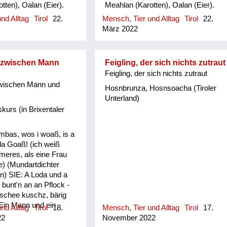
tten), Oalan (Eier).
Meahlan (Karotten), Oalan (Eier).
nd Alltag
Tirol
22.
Mensch, Tier und Alltag
Tirol
22.
März 2022
 zwischen Mann
Feigling, der sich nichts zutraut
Feigling, der sich nichts zutraut
wischen Mann und
Hosnbrunza, Hosnsoacha (Tiroler
Unterland)
kurs (in Brixentaler
mbas, wos i woaß, is a
a Goaß! (ich weiß
meres, als eine Frau
e) (Mundartdichter
n) SIE: A Loda und a
 bunt'n an an Pflock -
 schee kuschz, bärig
Ein Mann und ein
nd Alltag
Tirol
18.
Mensch, Tier und Alltag
Tirol
17.
gehören mit einem
22
November 2022
ngebunden an einen