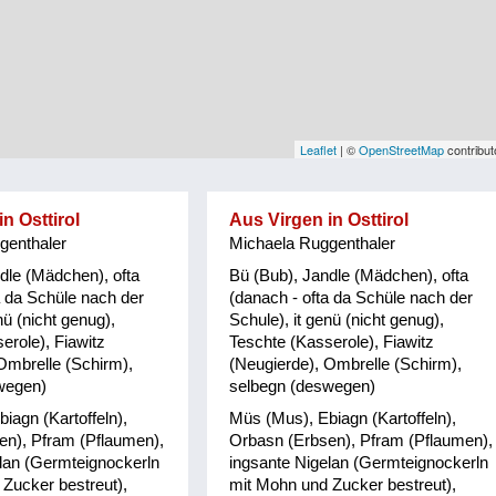
Leaflet
| ©
OpenStreetMap
contribut
n Osttirol
Aus Virgen in Osttirol
genthaler
Michaela Ruggenthaler
dle (Mädchen), ofta
Bü (Bub), Jandle (Mädchen), ofta
a da Schüle nach der
(danach - ofta da Schüle nach der
nü (nicht genug),
Schule), it genü (nicht genug),
erole), Fiawitz
Teschte (Kasserole), Fiawitz
Ombrelle (Schirm),
(Neugierde), Ombrelle (Schirm),
wegen)
selbegn (deswegen)
iagn (Kartoffeln),
Müs (Mus), Ebiagn (Kartoffeln),
en), Pfram (Pflaumen),
Orbasn (Erbsen), Pfram (Pflaumen),
lan (Germteignockerln
ingsante Nigelan (Germteignockerln
Zucker bestreut),
mit Mohn und Zucker bestreut),