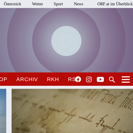
Österreich
Wetter
Sport
News
ORF.at im Überblick
OP
ARCHIV
RKH
RSO