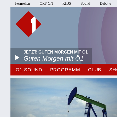
Fernsehen
ORF ON
KIDS
Sound
Debatte
JETZT: GUTEN MORGEN MIT Ö1
Guten Morgen mit Ö1
Ö1 SOUND
PROGRAMM
CLUB
SH