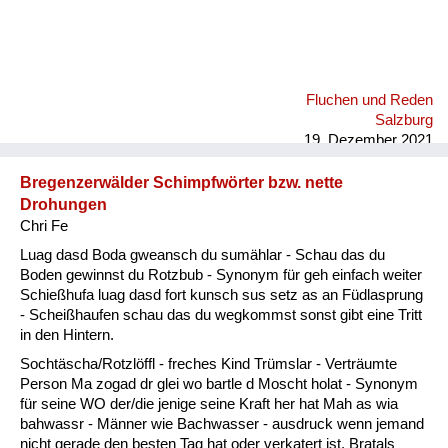
Fluchen und Reden
Salzburg
19. Dezember 2021
Bregenzerwälder Schimpfwörter bzw. nette
Drohungen
Chri Fe
Luag dasd Boda gweansch du sumählar - Schau das du
Boden gewinnst du Rotzbub - Synonym für geh einfach weiter
Schießhufa luag dasd fort kunsch sus setz as an Füdlasprung
- Scheißhaufen schau das du wegkommst sonst gibt eine Tritt
in den Hintern.
Sochtäscha/Rotzlöffl - freches Kind Trümslar - Verträumte
Person Ma zogad dr glei wo bartle d Moscht holat - Synonym
für seine WO der/die jenige seine Kraft her hat Mah as wia
bahwassr - Männer wie Bachwasser - ausdruck wenn jemand
nicht gerade den besten Tag hat oder verkatert ist. Bratals