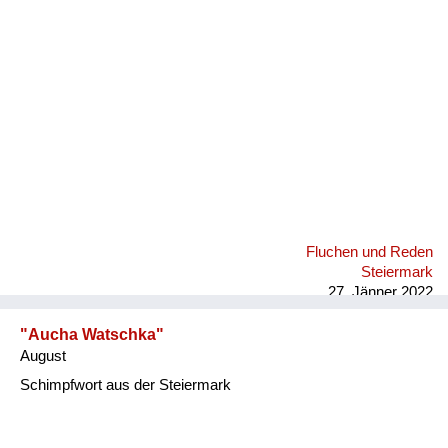
Fluchen und Reden
Mensch, Tier und Alltag
Schmankerln und
Kulinarisches
Fluchen und Reden
Steiermark
27. Jänner 2022
"Aucha Watschka"
August
Schimpfwort aus der Steiermark