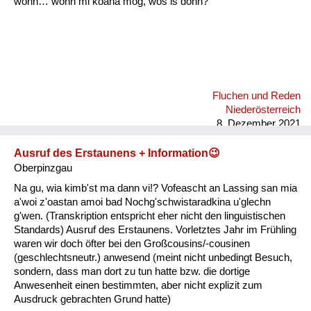
wonn… wonn mi koana mog, wos is donn?"
Fluchen und Reden
Niederösterreich
8. Dezember 2021
Ausruf des Erstaunens + Information😉
Oberpinzgau
Na gu, wia kimb'st ma dann vi!? Vofeascht an Lassing san mia
a'woi z'oastan amoi bad Nochg'schwistaradkina u'glechn
g'wen. (Transkription entspricht eher nicht den linguistischen
Standards) Ausruf des Erstaunens. Vorletztes Jahr im Frühling
waren wir doch öfter bei den Großcousins/-cousinen
(geschlechtsneutr.) anwesend (meint nicht unbedingt Besuch,
sondern, dass man dort zu tun hatte bzw. die dortige
Anwesenheit einen bestimmten, aber nicht explizit zum
Ausdruck gebrachten Grund hatte)