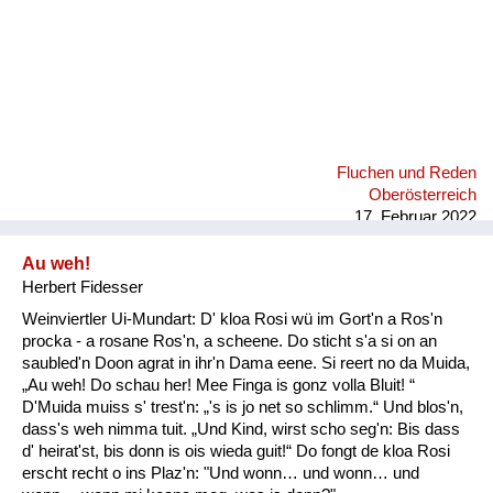
Fluchen und Reden
Oberösterreich
17. Februar 2022
Au weh!
Herbert Fidesser
Weinviertler Ui-Mundart: D' kloa Rosi wü im Gort'n a Ros'n
procka - a rosane Ros'n, a scheene. Do sticht s'a si on an
saubled'n Doon agrat in ihr'n Dama eene. Si reert no da Muida,
„Au weh! Do schau her! Mee Finga is gonz volla Bluit! “
D'Muida muiss s' trest'n: „'s is jo net so schlimm.“ Und blos'n,
dass's weh nimma tuit. „Und Kind, wirst scho seg'n: Bis dass
d' heirat'st, bis donn is ois wieda guit!“ Do fongt de kloa Rosi
erscht recht o ins Plaz'n: "Und wonn… und wonn… und