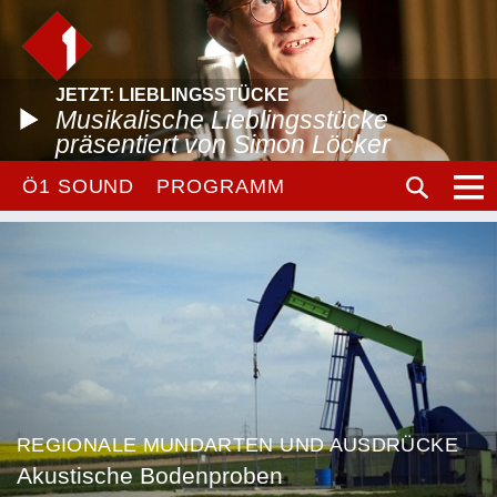
JETZT: LIEBLINGSSTÜCKE
Musikalische Lieblingsstücke
präsentiert von Simon Löcker
Ö1 SOUND
PROGRAMM
REGIONALE MUNDARTEN UND AUSDRÜCKE
Akustische Bodenproben