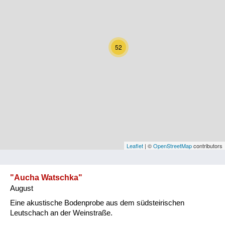
Kärnten
Niederösterreich
52
Oberösterreich
Salzburg
Steiermark
Tirol
Vorarlberg
Leaflet
| ©
OpenStreetMap
contributors
Wien
"Aucha Watschka"
August
Kategorie
Eine akustische Bodenprobe aus dem südsteirischen
Natur und Landwirtschaft
Leutschach an der Weinstraße.