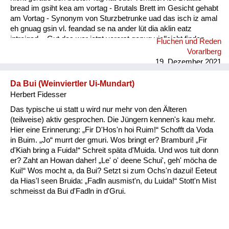
bread im gsiht kea am vortag - Brutals Brett im Gesicht gehabt
am Vortag - Synonym von Sturzbetrunke uad das isch iz amal
eh gnuag gsin vl. feandad se na ander lüt dia aklin eatz
intreigad. - Gut das war jetzt vorerst genug vielleicht finden
Fluchen und Reden
sich noch andere Leute die etwas eintragen.
Vorarlberg
19. Dezember 2021
Da Bui (Weinviertler Ui-Mundart)
Herbert Fidesser
Das typische ui statt u wird nur mehr von den Älteren
(teilweise) aktiv gesprochen. Die Jüngern kennen's kau mehr.
Hier eine Erinnerung: „Fir D'Hos'n hoi Ruim!“ Schofft da Voda
in Buim. „Jo“ murrt der gmuri. Wos bringt er? Bramburi! „Fir
d'Kiah bring a Fuida!“ Schreit späta d'Muida. Und wos tuit donn
er? Zaht an Howan daher! „Le' o' deene Schui', geh' möcha de
Kui!“ Wos mocht a, da Bui? Setzt si zum Ochs'n dazui! Eeteut
da Hias'l seen Bruida: „Fadln ausmist'n, du Luida!“ Stott'n Mist
schmeisst da Bui d'Fadln in d'Grui.