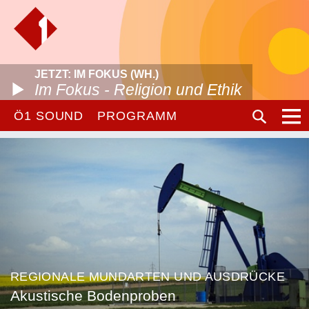
JETZT: IM FOKUS (WH.)
Im Fokus - Religion und Ethik
Ö1 SOUND
PROGRAMM
REGIONALE MUNDARTEN UND AUSDRÜCKE
Akustische Bodenproben