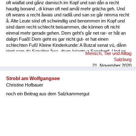
oft wiaflat und gånz damisch im Kopf und san dån a recht
haudig bonand , di kinan oft ned amål mehr grächa geh. Und
oft weans a recht åwais und radlå und san se går nimma recht
å. Alte Leute sind oft schwindlig und benommen im Kopf und
sind dann recht schlecht beisammen, die können oft nicht
einmal mehr gerade gehen. Dem geht’s går net rar- er håt an
dalign Fuaß! Dem geht es gar nicht gut- er hat einen
schlechten Fuß! Kleine Kinderkunde: A Butzal senat vü, dånn
rinnt eam da Senaling åwa, drum kriagts a Senabartl. Und es
Mensch, Tier und Alltag
is a oft råmig um an Mund. Ein Baby speichelt viel, dann rinnt
Salzburg
ihm der Speichel runter, deshal...
21. November 2020
Strobl am Wolfgangsee
Christine Hofbauer
noch ein Beitrag aus dem Salzkammergut