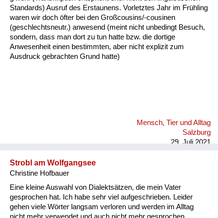
Fluchen und Reden
Standards) Ausruf des Erstaunens. Vorletztes Jahr im Frühling
waren wir doch öfter bei den Großcousins/-cousinen
(geschlechtsneutr.) anwesend (meint nicht unbedingt Besuch,
Mensch, Tier und Alltag
sondern, dass man dort zu tun hatte bzw. die dortige
Anwesenheit einen bestimmten, aber nicht explizit zum
Schmankerln und
Ausdruck gebrachten Grund hatte)
Kulinarisches
Mensch, Tier und Alltag
Salzburg
29. Juli 2021
Strobl am Wolfgangsee
Christine Hofbauer
Eine kleine Auswahl von Dialektsätzen, die mein Vater
gesprochen hat. Ich habe sehr viel aufgeschrieben. Leider
gehen viele Wörter langsam verloren und werden im Alltag
nicht mehr verwendet und auch nicht mehr gesprochen.