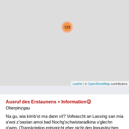
Kärnten
Niederösterreich
123
Oberösterreich
Salzburg
Steiermark
Tirol
Vorarlberg
Leaflet
| ©
OpenStreetMap
contributors
Wien
Ausruf des Erstaunens + Information😉
Oberpinzgau
Kategorie
Na gu, wia kimb'st ma dann vi!? Vofeascht an Lassing san mia
Natur und Landwirtschaft
a'woi z'oastan amoi bad Nochg'schwistaradkina u'glechn
g'wen. (Transkription entspricht eher nicht den linguistischen