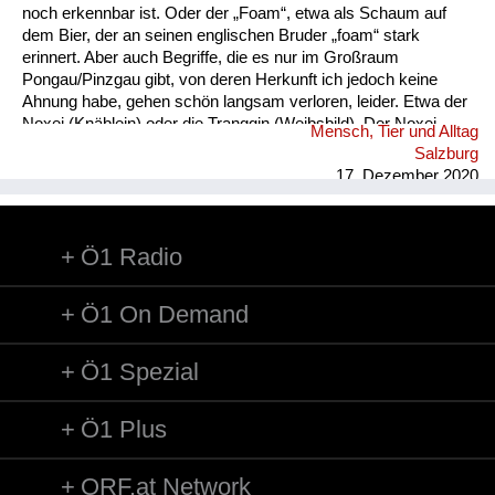
noch erkennbar ist. Oder der „Foam“, etwa als Schaum auf
dem Bier, der an seinen englischen Bruder „foam“ stark
erinnert. Aber auch Begriffe, die es nur im Großraum
Pongau/Pinzgau gibt, von deren Herkunft ich jedoch keine
Ahnung habe, gehen schön langsam verloren, leider. Etwa der
Noxei (Knäblein) oder die Tranggin (Weibsbild). Der Noxei
Mensch, Tier und Alltag
kann dabei „kasig“ sein, also herzig, die Tranggin durchaus
Salzburg
„scheickig“, also schrecklich.
17. Dezember 2020
Ö1 Radio
Ö1 On Demand
Ö1 Spezial
Ö1 Plus
ORF.at Network