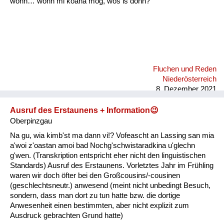
wonn… wonn mi koana mog, wos is donn?"
Fluchen und Reden
Niederösterreich
8. Dezember 2021
Ausruf des Erstaunens + Information😉
Oberpinzgau
Na gu, wia kimb'st ma dann vi!? Vofeascht an Lassing san mia
a'woi z'oastan amoi bad Nochg'schwistaradkina u'glechn
g'wen. (Transkription entspricht eher nicht den linguistischen
Standards) Ausruf des Erstaunens. Vorletztes Jahr im Frühling
waren wir doch öfter bei den Großcousins/-cousinen
(geschlechtsneutr.) anwesend (meint nicht unbedingt Besuch,
sondern, dass man dort zu tun hatte bzw. die dortige
Anwesenheit einen bestimmten, aber nicht explizit zum
Ausdruck gebrachten Grund hatte)