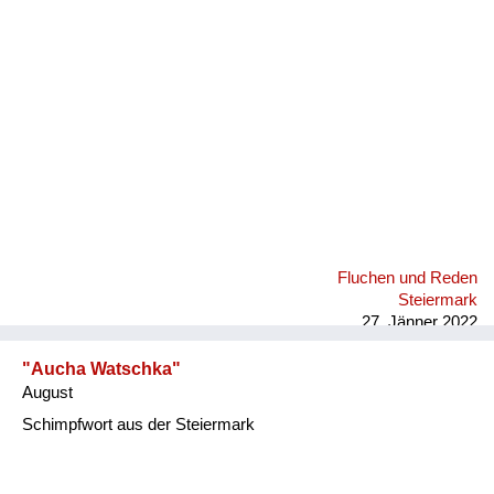
Fluchen und Reden
Mensch, Tier und Alltag
Schmankerln und
Kulinarisches
Fluchen und Reden
Steiermark
27. Jänner 2022
"Aucha Watschka"
August
Schimpfwort aus der Steiermark