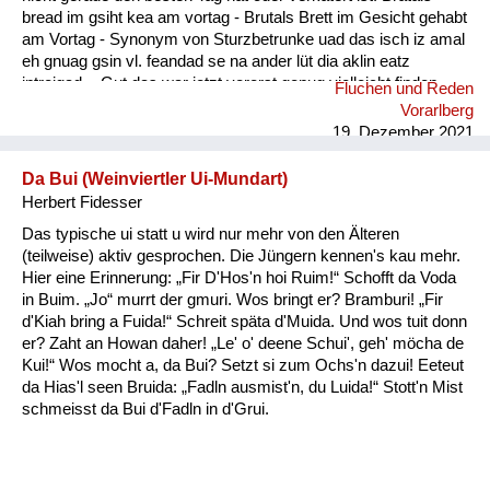
bread im gsiht kea am vortag - Brutals Brett im Gesicht gehabt
am Vortag - Synonym von Sturzbetrunke uad das isch iz amal
eh gnuag gsin vl. feandad se na ander lüt dia aklin eatz
intreigad. - Gut das war jetzt vorerst genug vielleicht finden
Fluchen und Reden
sich noch andere Leute die etwas eintragen.
Vorarlberg
19. Dezember 2021
Da Bui (Weinviertler Ui-Mundart)
Herbert Fidesser
Das typische ui statt u wird nur mehr von den Älteren
(teilweise) aktiv gesprochen. Die Jüngern kennen's kau mehr.
Hier eine Erinnerung: „Fir D'Hos'n hoi Ruim!“ Schofft da Voda
in Buim. „Jo“ murrt der gmuri. Wos bringt er? Bramburi! „Fir
d'Kiah bring a Fuida!“ Schreit späta d'Muida. Und wos tuit donn
er? Zaht an Howan daher! „Le' o' deene Schui', geh' möcha de
Kui!“ Wos mocht a, da Bui? Setzt si zum Ochs'n dazui! Eeteut
da Hias'l seen Bruida: „Fadln ausmist'n, du Luida!“ Stott'n Mist
schmeisst da Bui d'Fadln in d'Grui.