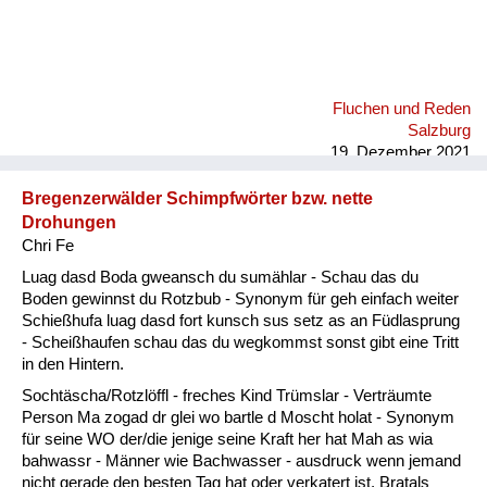
Fluchen und Reden
Salzburg
19. Dezember 2021
Bregenzerwälder Schimpfwörter bzw. nette
Drohungen
Chri Fe
Luag dasd Boda gweansch du sumählar - Schau das du
Boden gewinnst du Rotzbub - Synonym für geh einfach weiter
Schießhufa luag dasd fort kunsch sus setz as an Füdlasprung
- Scheißhaufen schau das du wegkommst sonst gibt eine Tritt
in den Hintern.
Sochtäscha/Rotzlöffl - freches Kind Trümslar - Verträumte
Person Ma zogad dr glei wo bartle d Moscht holat - Synonym
für seine WO der/die jenige seine Kraft her hat Mah as wia
bahwassr - Männer wie Bachwasser - ausdruck wenn jemand
nicht gerade den besten Tag hat oder verkatert ist. Bratals