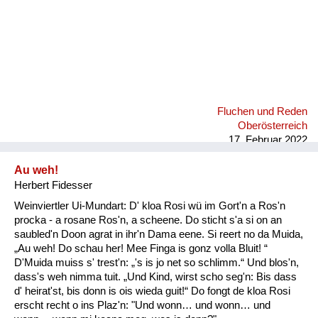
Fluchen und Reden
Oberösterreich
17. Februar 2022
Au weh!
Herbert Fidesser
Weinviertler Ui-Mundart: D' kloa Rosi wü im Gort'n a Ros'n
procka - a rosane Ros'n, a scheene. Do sticht s'a si on an
saubled'n Doon agrat in ihr'n Dama eene. Si reert no da Muida,
„Au weh! Do schau her! Mee Finga is gonz volla Bluit! “
D'Muida muiss s' trest'n: „'s is jo net so schlimm.“ Und blos'n,
dass's weh nimma tuit. „Und Kind, wirst scho seg'n: Bis dass
d' heirat'st, bis donn is ois wieda guit!“ Do fongt de kloa Rosi
erscht recht o ins Plaz'n: "Und wonn… und wonn… und