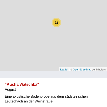
Kärnten
Niederösterreich
52
Oberösterreich
Salzburg
Steiermark
Tirol
Vorarlberg
Leaflet
| ©
OpenStreetMap
contributors
Wien
"Aucha Watschka"
August
Kategorie
Eine akustische Bodenprobe aus dem südsteirischen
Natur und Landwirtschaft
Leutschach an der Weinstraße.