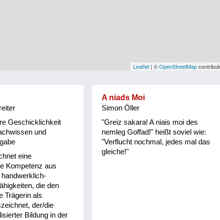
Leaflet
| ©
OpenStreetMap
contribut
A niads Moi
eiter
Simon Öller
e Geschicklichkeit
"Greiz sakara! A niais moi des
Fachwissen und
nemleg Goffad!" heißt soviel wie:
sgabe
"Verflucht nochmal, jedes mal das
gleiche!"
chnet eine
che Kompetenz aus
 handwerklich-
ähigkeiten, die den
e Trägerin als
eichnet, der/die
isierter Bildung in der