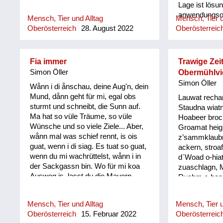
Lage ist lösu
anwendungsori
Mensch, Tier und Alltag
Mensch, Tier u
Foachtl ist in
Oberösterreich
28. August 2022
Oberösterreic
gebräuchlich.
diese seine 
nur an sich s
Fia immer
Trawige Zeit
besonders in
Simon Öller
Obermühlvie
Kompetenzen,
Simon Öller
gestellt werd
Wånn i di ånschau, deine Aug'n, dein
Mund, dånn geht für mi, egal obs
Lauwat rechan
sturmt und schneibt, die Sunn auf.
Staudna wiatn
Ma hat so vüle Träume, so vüle
Hoabeer broc
Wünsche und so viele Ziele... Aber,
Groamat heig
wånn mal was schief rennt, is ois
z’sammklaubm.
guat, wenn i di siag. Es tuat so guat,
ackern, stroa
wenn du mi wachrüttelst, wånn i in
d`Woad o-hiat
der Sackgassn bin. Wo für mi koa
zuaschlagn, 
Ausweg is, lasst du die Mauern
Ruabm o-hapm
oafach zerfalln. Bringst mir
kehrn und Lo
Perspektiven, machst mir die Aug‘n
und Wassagr
Mensch, Tier und Alltag
Mensch, Tier u
auf und i siag wieder klar, gibst mir
Haar schnei´l
Oberösterreich
15. Februar 2022
Oberösterreic
die Kraft, baust mi wieder auf, und di
´Wiesn odl´n 