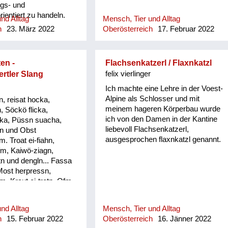
ngs- und
entiert zu handeln.
nd Alltag
Mensch, Tier und Alltag
 unserer Familie noch
h
23. März 2022
Oberösterreich
17. Februar 2022
 Mein Vater verlieh
höchste Auszeichnung
elbst und Personen mit
en -
Flachsenkatzerl / Flaxnkatzl
novativen
rtler Slang
felix vierlinger
 die aber unter Beweis
en mussten.
Ich machte eine Lehre in der Voest-
Alpine als Schlosser und mit
, reisat hocka,
meinem hageren Körperbau wurde
, Söckö flicka,
ich von den Damen in der Kantine
ka, Püssn suacha,
liebevoll Flachsenkatzerl,
n und Obst
ausgesprochen flaxnkatzl genannt.
 Troat ei-fiahn,
fm, Kaiwö-ziagn,
n und dengln... Fassa
Most herpressn,
, Kraut ei-tretn, Ofm
`wänd nagln, Erdäpfö
abm, Saubärn und de
nd Alltag
Mensch, Tier und Alltag
assn, Mist ausführn, d
h
15. Februar 2022
Oberösterreich
16. Jänner 2022
und dengeln. Loatan-