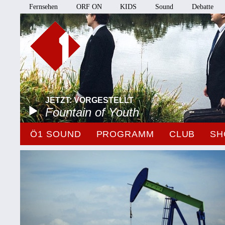
Fernsehen
ORF ON
KIDS
Sound
Debatte
JETZT: VORGESTELLT
Fountain of Youth
Ö1 SOUND
PROGRAMM
CLUB
SH