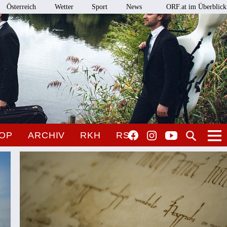
Österreich
Wetter
Sport
News
ORF.at im Überblick
OP
ARCHIV
RKH
RSO