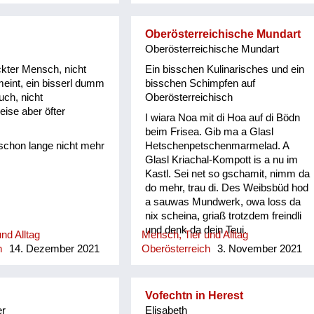
schafensta, Kircha
 betn, Sau o-stecha,
, Bandln wewan,
Oberösterreichische Mundart
ein, Kiada geh, Fedan
Oberösterreichische Mundart
 zoisn, Müli schleidan
kter Mensch, nicht
Ein bisschen Kulinarisches und ein
Äst z´am tragn und
meint, ein bisserl dumm
bisschen Schimpfen auf
zn, Butta rüahn und
uch, nicht
Oberösterreichisch
ha, Bam ostreicha,
ise aber öfter
I wiara Noa mit di Hoa auf di Bödn
tn, Oa onehma, Howan
beim Frisea. Gib ma a Glasl
zschuah mocha, Besn
schon lange nicht mehr
Hetschenpetschenmarmelad. A
ums Haus is nu zan
Glasl Kriachal-Kompott is a nu im
 Schneim is nu vü zan
Kastl. Sei net so gschamit, nimm da
samt ordndli hergricht
do mehr, trau di. Des Weibsbüd hod
rbat gibt´s nix z´lacha,
a sauwas Mundwerk, owa loss da
 kam zan Kinamocha.
nix scheina, griaß trotzdem freindli
pft langsam a, d
und denk da dein Teui.
iagn scho davo, wann
nd Alltag
Mensch, Tier und Alltag
ind w...
h
14. Dezember 2021
Oberösterreich
3. November 2021
Vofechtn in Herest
er
Elisabeth