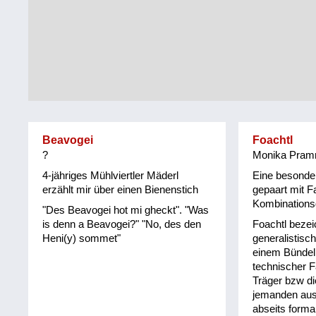
Tirol
Alltag
Vorarlberg
Schmankerln
und
Wien
Kulinarisches
Beavogei
Foachtl
?
Monika Pramr
4-jähriges Mühlviertler Mäderl
Eine besonder
erzählt mir über einen Bienenstich
gepaart mit 
Kombination
"Des Beavogei hot mi gheckt". "Was
is denn a Beavogei?" "No, des den
Foachtl bezei
Heni(y) sommet"
generalistis
einem Bündel
technischer F
Träger bzw di
jemanden ausz
abseits formal