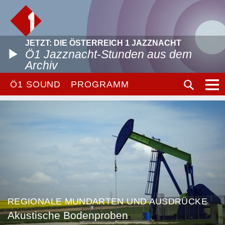
JETZT: DIE ÖSTERREICH 1 JAZZNACHT
Ö1 Jazznacht-Stunden aus dem
Archiv
Ö1 SOUND
PROGRAMM
REGIONALE MUNDARTEN UND AUSDRÜCKE
Akustische Bodenproben