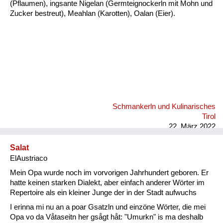
(Pflaumen), ingsante Nigelan (Germteignockerln mit Mohn und
Zucker bestreut), Meahlan (Karotten), Oalan (Eier).
Schmankerln und Kulinarisches
Tirol
22. März 2022
Salat
ElAustriaco
Mein Opa wurde noch im vorvorigen Jahrhundert geboren. Er
hatte keinen starken Dialekt, aber einfach anderer Wörter im
Repertoire als ein kleiner Junge der in der Stadt aufwuchs
I erinna mi nu an a poar Gsatzln und einzöne Wörter, die mei
Opa vo da Våtaseitn her gsågt håt: "Umurkn" is ma deshalb