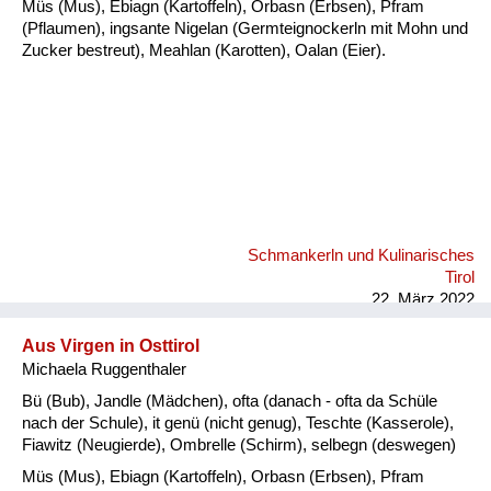
Müs (Mus), Ebiagn (Kartoffeln), Orbasn (Erbsen), Pfram
(Pflaumen), ingsante Nigelan (Germteignockerln mit Mohn und
Zucker bestreut), Meahlan (Karotten), Oalan (Eier).
Schmankerln und Kulinarisches
Tirol
22. März 2022
Aus Virgen in Osttirol
Michaela Ruggenthaler
Bü (Bub), Jandle (Mädchen), ofta (danach - ofta da Schüle
nach der Schule), it genü (nicht genug), Teschte (Kasserole),
Fiawitz (Neugierde), Ombrelle (Schirm), selbegn (deswegen)
Müs (Mus), Ebiagn (Kartoffeln), Orbasn (Erbsen), Pfram