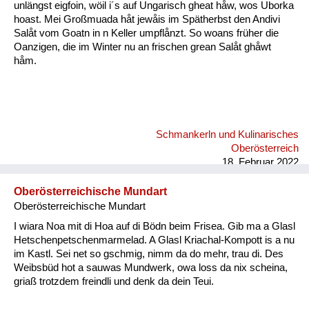
unlängst eigfoin, wöil i´s auf Ungarisch gheat håw, wos Uborka
hoast. Mei Großmuada håt jewåis im Spätherbst den Andivi
Salåt vom Goatn in n Keller umpflånzt. So woans früher die
Oanzigen, die im Winter nu an frischen grean Salåt ghåwt
håm.
Schmankerln und Kulinarisches
Oberösterreich
18. Februar 2022
Oberösterreichische Mundart
Oberösterreichische Mundart
I wiara Noa mit di Hoa auf di Bödn beim Frisea. Gib ma a Glasl
Hetschenpetschenmarmelad. A Glasl Kriachal-Kompott is a nu
im Kastl. Sei net so gschmig, nimm da do mehr, trau di. Des
Weibsbüd hot a sauwas Mundwerk, owa loss da nix scheina,
griaß trotzdem freindli und denk da dein Teui.