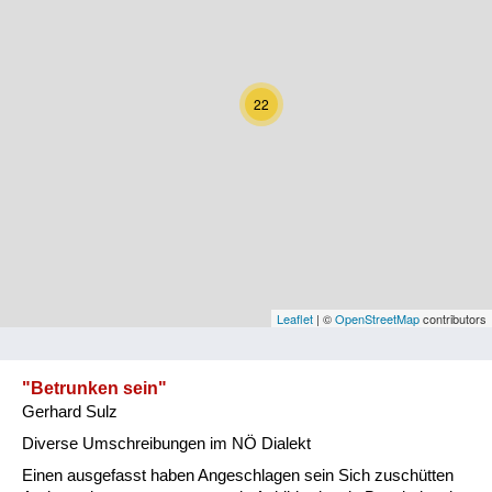
Kärnten
Niederösterreich
22
Oberösterreich
Salzburg
Steiermark
Tirol
Vorarlberg
Leaflet
| ©
OpenStreetMap
contributors
Wien
"Betrunken sein"
Gerhard Sulz
Kategorie
Diverse Umschreibungen im NÖ Dialekt
Natur und Landwirtschaft
Einen ausgefasst haben Angeschlagen sein Sich zuschütten