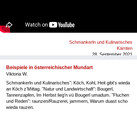
Schmankerln und Kulinarisches
Kärnten
28. September 2021
Beispiele in österreichischer Mundart
Viktoria W.
Schmankerln und Kulinarisches": Köch, Kohl, Heit gibt's wieda
an Köch z'Mittag. "Natur und Landwirtschaft": Bougerl,
Tannenzapfen, Im Herbst lieg’n vü Bougerl umadum. "Fluchen
und Reden": raunzen/Rauzerei, jammern, Warum duast scho
wieda rauzen.