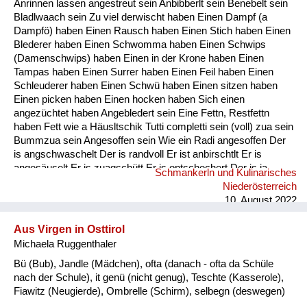
Anrinnen lassen angestreut sein Anbibberlt sein Benebelt sein
Fluchen und Reden
Bladlwaach sein Zu viel derwischt haben Einen Dampf (a
Dampfö) haben Einen Rausch haben Einen Stich haben Einen
Mensch, Tier und Alltag
Blederer haben Einen Schwomma haben Einen Schwips
(Damenschwips) haben Einen in der Krone haben Einen
Schmankerln und
Tampas haben Einen Surrer haben Einen Feil haben Einen
Kulinarisches
Schleuderer haben Einen Schwü haben Einen sitzen haben
Einen picken haben Einen hocken haben Sich einen
angezüchtet haben Angebledert sein Eine Fettn, Restfettn
haben Fett wie a Häusltschik Tutti completti sein (voll) zua sein
Bummzua sein Angesoffen sein Wie ein Radi angesoffen Der
is angschwaschelt Der is randvoll Er ist anbirschtlt Er is
angesäuselt Er is zuagschütt Er is ontschechert Der is ja
Schmankerln und Kulinarisches
schon gaunz steif Der is steif (steifer Blick) Fett wie ein
Niederösterreich
Radierer Blunzenfett sein Angefüllt sein abgefüllt sein
10. August 2022
angekübelt sein Angestochen sein versumpft...
Aus Virgen in Osttirol
Michaela Ruggenthaler
Bü (Bub), Jandle (Mädchen), ofta (danach - ofta da Schüle
nach der Schule), it genü (nicht genug), Teschte (Kasserole),
Fiawitz (Neugierde), Ombrelle (Schirm), selbegn (deswegen)