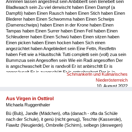
Anrinnen lassen angestreut sein Anbibberlt sein Benebelt sein
Fluchen und Reden
Bladlwaach sein Zu viel derwischt haben Einen Dampf (a
Dampfö) haben Einen Rausch haben Einen Stich haben Einen
Mensch, Tier und Alltag
Blederer haben Einen Schwomma haben Einen Schwips
(Damenschwips) haben Einen in der Krone haben Einen
Schmankerln und
Tampas haben Einen Surrer haben Einen Feil haben Einen
Kulinarisches
Schleuderer haben Einen Schwü haben Einen sitzen haben
Einen picken haben Einen hocken haben Sich einen
angezüchtet haben Angebledert sein Eine Fettn, Restfettn
haben Fett wie a Häusltschik Tutti completti sein (voll) zua sein
Bummzua sein Angesoffen sein Wie ein Radi angesoffen Der
is angschwaschelt Der is randvoll Er ist anbirschtlt Er is
angesäuselt Er is zuagschütt Er is ontschechert Der is ja
Schmankerln und Kulinarisches
schon gaunz steif Der is steif (steifer Blick) Fett wie ein
Niederösterreich
Radierer Blunzenfett sein Angefüllt sein abgefüllt sein
10. August 2022
angekübelt sein Angestochen sein versumpft...
Aus Virgen in Osttirol
Michaela Ruggenthaler
Bü (Bub), Jandle (Mädchen), ofta (danach - ofta da Schüle
nach der Schule), it genü (nicht genug), Teschte (Kasserole),
Fiawitz (Neugierde), Ombrelle (Schirm), selbegn (deswegen)