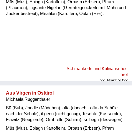
Müs (Mus), Ebiagn (Kartoffeln), Orbasn (Erbsen), Pfram
(Pflaumen), ingsante Nigelan (Germteignockerln mit Mohn und
Zucker bestreut), Meahlan (Karotten), Oalan (Eier).
Schmankerln und Kulinarisches
Tirol
22. März 2022
Aus Virgen in Osttirol
Michaela Ruggenthaler
Bü (Bub), Jandle (Mädchen), ofta (danach - ofta da Schüle
nach der Schule), it genü (nicht genug), Teschte (Kasserole),
Fiawitz (Neugierde), Ombrelle (Schirm), selbegn (deswegen)
Müs (Mus), Ebiagn (Kartoffeln), Orbasn (Erbsen), Pfram