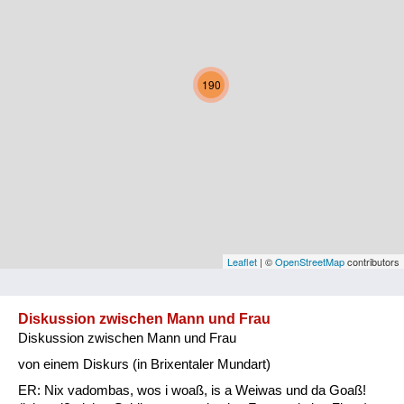
Kärnten
Niederösterreich
190
Oberösterreich
Salzburg
Steiermark
Tirol
Vorarlberg
Leaflet
| ©
OpenStreetMap
contributors
Wien
Diskussion zwischen Mann und Frau
Diskussion zwischen Mann und Frau
Kategorie
von einem Diskurs (in Brixentaler Mundart)
Natur und Landwirtschaft
ER: Nix vadombas, wos i woaß, is a Weiwas und da Goaß!