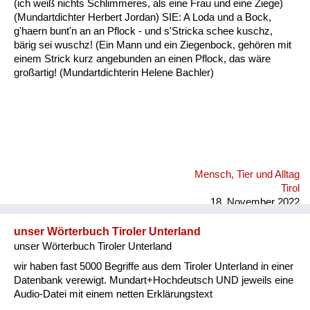
(ich weiß nichts Schlimmeres, als eine Frau und eine Ziege)
Fluchen und Reden
(Mundartdichter Herbert Jordan) SIE: A Loda und a Bock,
g'haern bunt'n an an Pflock - und s'Stricka schee kuschz,
Mensch, Tier und Alltag
bärig sei wuschz! (Ein Mann und ein Ziegenbock, gehören mit
einem Strick kurz angebunden an einen Pflock, das wäre
Schmankerln und
großartig! (Mundartdichterin Helene Bachler)
Kulinarisches
Mensch, Tier und Alltag
Tirol
18. November 2022
unser Wörterbuch Tiroler Unterland
unser Wörterbuch Tiroler Unterland
wir haben fast 5000 Begriffe aus dem Tiroler Unterland in einer
Datenbank verewigt. Mundart+Hochdeutsch UND jeweils eine
Audio-Datei mit einem netten Erklärungstext