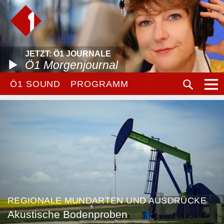
JETZT: Ö1 JOURNALE
Ö1 Morgenjournal
Ö1 SOUND
PROGRAMM
REGIONALE MUNDARTEN UND AUSDRÜCKE
Akustische Bodenproben