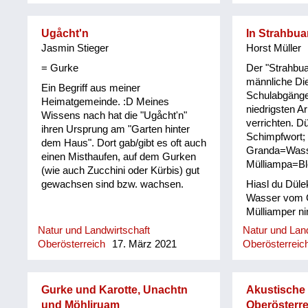
steign ban Meschafensta, Kircha
geh und fleißi betn, Sau o-stecha,
Blunzn mocha, Bandln wewan,
Ugåcht'n
In Strahbu
Schwingan z`ein, Kiada geh, Fedan
Jasmin Stieger
Horst Müller
schleißn, Woll zoisn, Müli schleidan
= Gurke
Der "Strahbua
und dengeln. Äst z´am tragn und
männliche Die
Ein Begriff aus meiner
Stubm ausputzn, Butta rüahn und
Schulabgänge
Heimatgemeinde. :D Meines
Keonbrot bocha, Bam ostreicha,
niedrigsten A
Wissens nach hat die "Ugåcht'n"
Stall weißintn, Oa onehma, Howan
verrichten. D
ihren Ursprung am "Garten hinter
dreschn, Holzschuah mocha, Besn
Schimpfwort;
dem Haus". Dort gab/gibt es oft auch
bind´n, rund ums Haus is nu zan
Granda=Wass
einen Misthaufen, auf dem Gurken
Mah´, bis zan Schneim is nu vü zan
Mülliampa=Ble
(wie auch Zucchini oder Kürbis) gut
toa, dass oll´samt ordndli hergricht
gewachsen sind bzw. wachsen.
Hiasl du Dülek
is, ba so vü Arbat gibt´s nix z´lacha,
Wasser vom G
da kimmt ma kam zan Kinamocha.
Mülliamper ni
Da Herbst klopft langsam a, d
´Schwalbm fliagn scho davo, wann
Natur und Landwirtschaft
Natur und Land
glei da Behmwind w...
Oberösterreich
17. März 2021
Oberösterreic
Gurke und Karotte, Unachtn
Akustische
und Möhliruam
Oberösterre