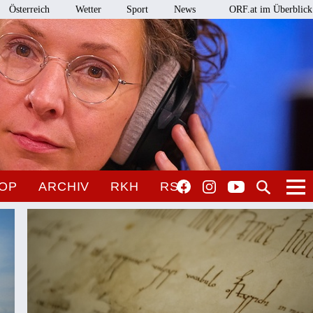
Österreich
Wetter
Sport
News
ORF.at im Überblick
OP
ARCHIV
RKH
RSO