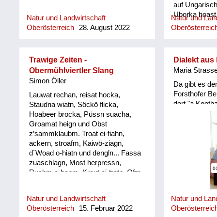
auf Ungarisc
Uborka hoast
Natur und Landwirtschaft
Natur und Land
jewåis im Spä
Oberösterreich
28. August 2022
Oberösterreic
Salåt vom Goa
umpflånzt. So
Oanzigen, die
Trawige Zeiten -
Dialekt aus
frischen grea
Obermühlviertler Slang
Maria Strasse
Simon Öller
Da gibt es de
Forsthofer Be
Lauwat rechan, reisat hocka,
dort "a Keotha
Staudna wiatn, Söckö flicka,
Erdhaufen auf
Hoabeer brocka, Püssn suacha,
Groamat heign und Obst
z’sammklaubm. Troat ei-fiahn,
ackern, stroafm, Kaiwö-ziagn,
d`Woad o-hiatn und dengln... Fassa
zuaschlagn, Most herpressn,
Ruabm o-hapm, Kraut ei-tretn, Ofm
kehrn und Lo`wänd nagln, Erdäpfö
und Wassagrabm, Saubärn und de
Natur und Landwirtschaft
Natur und Land
Haar schnei´lassn, Mist ausführn, d
Oberösterreich
15. Februar 2022
Oberösterreic
´Wiesn odl´n und dengeln. Loatan-