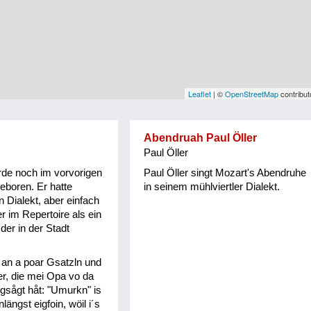
Leaflet
| ©
OpenStreetMap
contribut
Abendruah Paul Öller
Paul Öller
de noch im vorvorigen
Paul Öller singt Mozart's Abendruhe
eboren. Er hatte
in seinem mühlviertler Dialekt.
n Dialekt, aber einfach
r im Repertoire als ein
der in der Stadt
u an a poar Gsatzln und
r, die mei Opa vo da
 gsågt håt: "Umurkn" is
ängst eigfoin, wöil i´s