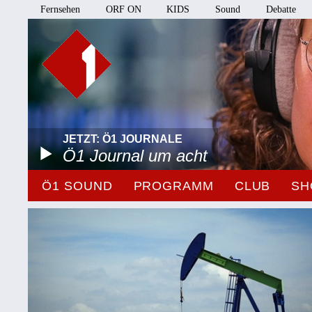
Fernsehen
ORF ON
KIDS
Sound
Debatte
JETZT: Ö1 JOURNALE
Ö1 Journal um acht
Ö1 SOUND
PROGRAMM
CLUB
SH