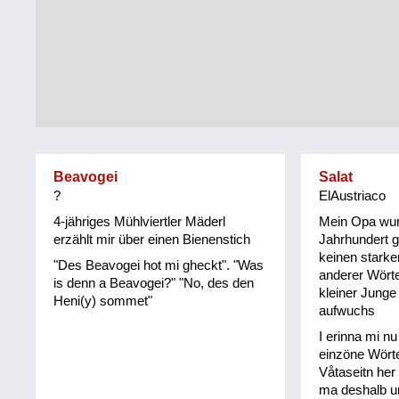
Tirol
Alltag
Vorarlberg
Schmankerln
und
Wien
Kulinarisches
Beavogei
Salat
?
ElAustriaco
4-jähriges Mühlviertler Mäderl
Mein Opa wur
erzählt mir über einen Bienenstich
Jahrhundert g
keinen starke
"Des Beavogei hot mi gheckt". "Was
anderer Wörte
is denn a Beavogei?" "No, des den
kleiner Junge 
Heni(y) sommet"
aufwuchs
I erinna mi n
einzöne Wörte
Våtaseitn her
ma deshalb unl