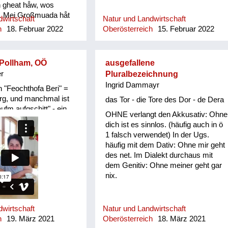
h gheat håw, wos
. Mei Großmuada håt
wirtschaft
Natur und Landwirtschaft
therbst den Andivi
h
18. Februar 2022
Oberösterreich
15. Februar 2022
tn in n Keller
 woans früher die
 im Winter nu an
 Pollham, OÖ
ausgefallene
n Salåt ghåwt håm.
r
Pluralbezeichnung
Ingrid Dammayr
n "Feochthofa Beri" =
rg, und manchmal ist
das Tor - die Tore des Dor - de Dera
ufm aufgschitt" - ein
OHNE verlangt den Akkusativ: Ohne
geschüttet
dich ist es sinnlos. (häufig auch in ö
1 falsch verwendet) In der Ugs.
häufig mit dem Dativ: Ohne mir geht
des net. Im Dialekt durchaus mit
dem Genitiv: Ohne meiner geht gar
nix.
wirtschaft
Natur und Landwirtschaft
h
19. März 2021
Oberösterreich
18. März 2021