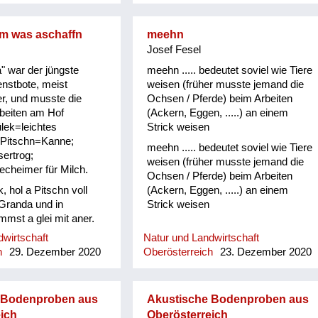
am was aschaffn
meehn
Josef Fesel
" war der jüngste
meehn ..... bedeutet soviel wie Tiere
nstbote, meist
weisen (früher musste jemand die
r, und musste die
Ochsen / Pferde) beim Arbeiten
rbeiten am Hof
(Ackern, Eggen, .....) an einem
ülek=leichtes
Strick weisen
 Pitschn=Kanne;
meehn ..... bedeutet soviel wie Tiere
ertrog;
weisen (früher musste jemand die
cheimer für Milch.
Ochsen / Pferde) beim Arbeiten
, hol a Pitschn voll
(Ackern, Eggen, .....) an einem
randa und in
Strick weisen
mmst a glei mit aner.
wirtschaft
Natur und Landwirtschaft
h
29. Dezember 2020
Oberösterreich
23. Dezember 2020
 Bodenproben aus
Akustische Bodenproben aus
ich
Oberösterreich