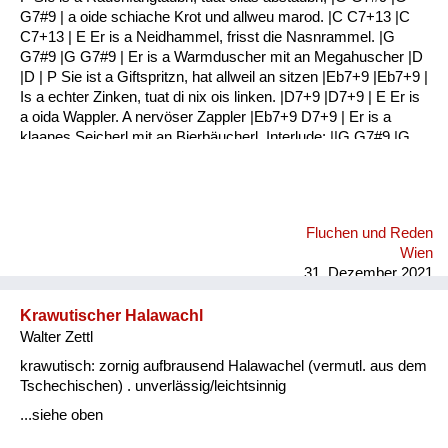
G7#9 | a oide schiache Krot und allweu marod. |C C7+13 |C
C7+13 | E Er is a Neidhammel, frisst die Nasnrammel. |G
G7#9 |G G7#9 | Er is a Warmduscher mit an Megahuscher |D
|D | P Sie ist a Giftspritzn, hat allweil an sitzen |Eb7+9 |Eb7+9 |
Is a echter Zinken, tuat di nix ois linken. |D7+9 |D7+9 | E Er is
a oida Wappler. A nervöser Zappler |Eb7+9 D7+9 | Er is a
klaanes Seicherl mit an Bierbäucherl. Interlude: ||G G7#9 |G
G7#9 :|| |G G7#9 |G G7#9 | E Er hat a schwule Ader Jedn Tag
an Kater |G G7#9 |G G7#9 | Er is a Gassenbrunzer Und a
Fraunverhunzer |C C7+13 |C C7+13 | P Sie is a echter
Drachen Haut si ois in Rachen |G G7#9 |G G7#9 | Sie ...
Fluchen und Reden
Wien
31. Dezember 2021
Krawutischer Halawachl
Walter Zettl
krawutisch: zornig aufbrausend Halawachel (vermutl. aus dem
Tschechischen) . unverlässig/leichtsinnig
...siehe oben