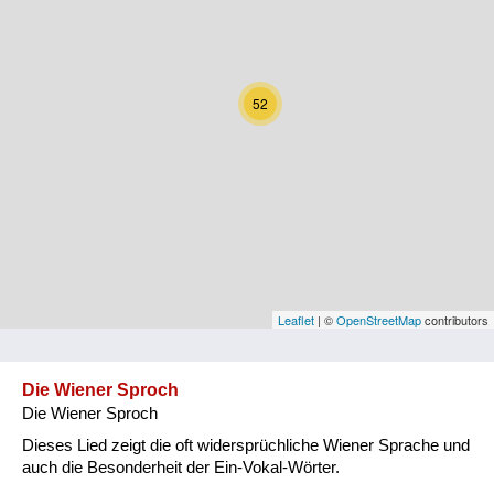
Kärnten
Niederösterreich
52
Oberösterreich
Salzburg
Steiermark
Tirol
Vorarlberg
Leaflet
| ©
OpenStreetMap
contributors
Wien
Die Wiener Sproch
Die Wiener Sproch
Kategorie
Dieses Lied zeigt die oft widersprüchliche Wiener Sprache und
Natur und Landwirtschaft
auch die Besonderheit der Ein-Vokal-Wörter.