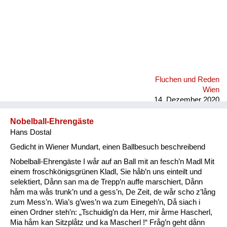
Fluchen und Reden
Wien
14. Dezember 2020
Nobelball-Ehrengäste
Hans Dostal
Gedicht in Wiener Mundart, einen Ballbesuch beschreibend
Nobelball-Ehrengäste I wår auf an Ball mit an fesch’n Madl Mit
einem froschkönigsgrünen Kladl, Sie håb’n uns einteilt und
selektiert, Dånn san ma de Trepp’n auffe marschiert, Dånn
håm ma wås trunk’n und a gess’n, De Zeit, de wår scho z’lång
zum Mess’n. Wia’s g’wes’n wa zum Einegeh’n, Då siach i
einen Ordner steh’n: „Tschuidig’n da Herr, mir årme Hascherl,
Mia håm kan Sitzplåtz und ka Mascherl !“ Fråg’n geht dånn