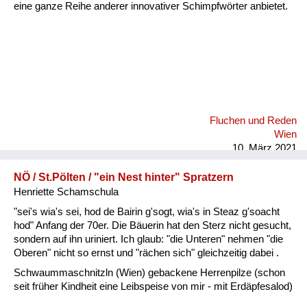
eine ganze Reihe anderer innovativer Schimpfwörter anbietet.
Fluchen und Reden
Wien
10. März 2021
NÖ / St.Pölten / "ein Nest hinter" Spratzern
Henriette Schamschula
"sei's wia's sei, hod de Bairin g'sogt, wia's in Steaz g'soacht
hod" Anfang der 70er. Die Bäuerin hat den Sterz nicht gesucht,
sondern auf ihn uriniert. Ich glaub: "die Unteren" nehmen "die
Oberen" nicht so ernst und "rächen sich" gleichzeitig dabei .
Schwaummaschnitzln (Wien) gebackene Herrenpilze (schon
seit früher Kindheit eine Leibspeise von mir - mit Erdäpfesalod)