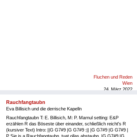
Fluchen und Reden
Mensch, Tier und Alltag
Schmankerln und
Kulinarisches
Fluchen und Reden
Wien
24. März 2022
Rauchfangtaubn
Eva Billisich und die derrische Kapelln
Rauchfangtaubn T: E. Billisich, M: P. Marnul setting: E&P
erzählen R das Böseste über einander, schließlich reicht’s R
(kursiver Text) Intro: ||G G7#9 |G G7#9 :|| |G G7#9 |G G7#9 |
P Sie is a Rauchfangtaubn, tuat ollas abstaubn, |G G7#9 |G