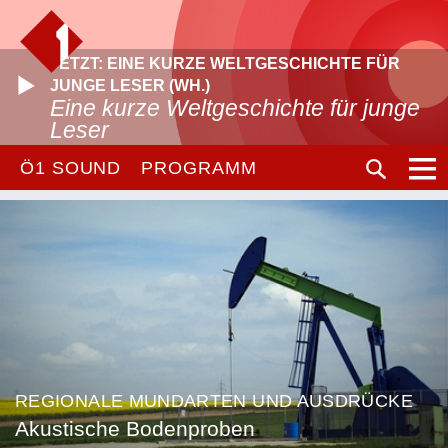
JETZT: EINE KURZE WELTGESCHICHTE FÜR
JUNGE LESER (WH.)
Eine kurze Weltgeschichte für junge
Leser
Ö1 SOUND
PROGRAMM
REGIONALE MUNDARTEN UND AUSDRÜCKE
Akustische Bodenproben