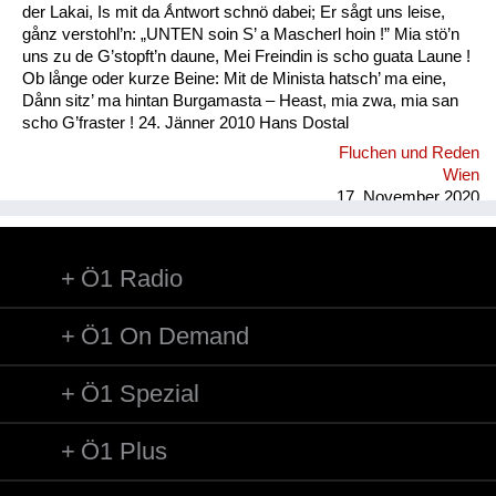
der Lakai, Is mit da Ǻntwort schnö dabei; Er sågt uns leise,
gånz verstohl’n: „UNTEN soin S’ a Mascherl hoin !” Mia stö’n
uns zu de G’stopft’n daune, Mei Freindin is scho guata Laune !
Ob långe oder kurze Beine: Mit de Minista hatsch’ ma eine,
Dånn sitz’ ma hintan Burgamasta – Heast, mia zwa, mia san
scho G’fraster ! 24. Jänner 2010 Hans Dostal
Fluchen und Reden
Wien
17. November 2020
Ö1 Radio
Ö1 On Demand
Ö1 Spezial
Ö1 Plus