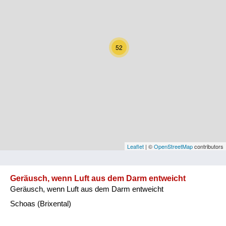
Kärnten
Niederösterreich
52
Oberösterreich
Salzburg
Steiermark
Tirol
Vorarlberg
Leaflet
| ©
OpenStreetMap
contributors
Wien
Geräusch, wenn Luft aus dem Darm entweicht
Geräusch, wenn Luft aus dem Darm entweicht
Kategorie
Schoas (Brixental)
Natur und Landwirtschaft