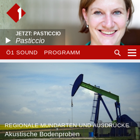
JETZT: PASTICCIO
Pasticcio
Ö1 SOUND
PROGRAMM
REGIONALE MUNDARTEN UND AUSDRÜCKE
Akustische Bodenproben