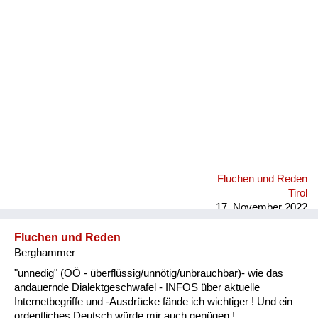
Fluchen und Reden
Mensch, Tier und Alltag
Schmankerln und
Kulinarisches
Fluchen und Reden
Tirol
17. November 2022
Fluchen und Reden
Berghammer
"unnedig" (OÖ - überflüssig/unnötig/unbrauchbar)- wie das
andauernde Dialektgeschwafel - INFOS über aktuelle
Internetbegriffe und -Ausdrücke fände ich wichtiger ! Und ein
ordentliches Deutsch würde mir auch genügen !