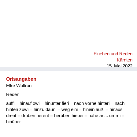
Fluchen und Reden
Kärnten
15. Mai 2022
Ortsangaben
Elke Woltron
Reden
auffi = hinauf owi = hinunter fieri = nach vorne hinteri = nach
hinten zuwi = hinzu dauni = weg eini = hinein außi = hinaus
drent = drüben herent = herüben hiebei = nahe an... ummi =
hinüber