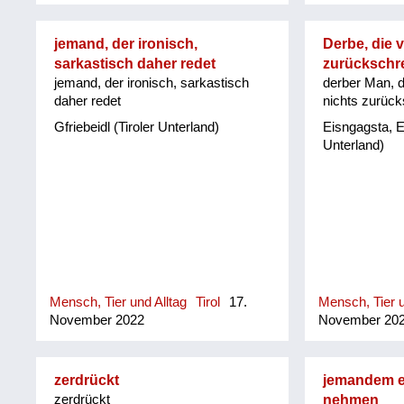
jemand, der ironisch,
Derbe, die v
sarkastisch daher redet
zurückschr
jemand, der ironisch, sarkastisch
derber Man, d
daher redet
nichts zurüc
Gfriebeidl (Tiroler Unterland)
Eisngagsta, E
Unterland)
Mensch, Tier und Alltag
Tirol
17.
Mensch, Tier u
November 2022
November 20
zerdrückt
jemandem ei
zerdrückt
nehmen