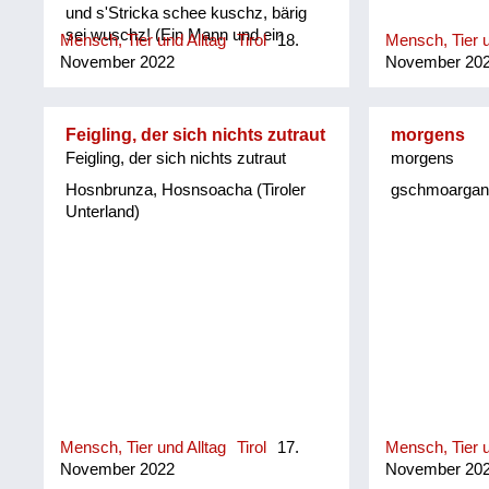
und s'Stricka schee kuschz, bärig
sei wuschz! (Ein Mann und ein
Mensch, Tier und Alltag
Tirol
18.
Mensch, Tier u
Ziegenbock, gehören mit einem
November 2022
November 20
Strick kurz angebunden an einen
Pflock, das wäre großartig!
(Mundartdichterin Helene Bachler)
Feigling, der sich nichts zutraut
morgens
Feigling, der sich nichts zutraut
morgens
Hosnbrunza, Hosnsoacha (Tiroler
gschmoarganzt
Unterland)
Mensch, Tier und Alltag
Tirol
17.
Mensch, Tier u
November 2022
November 20