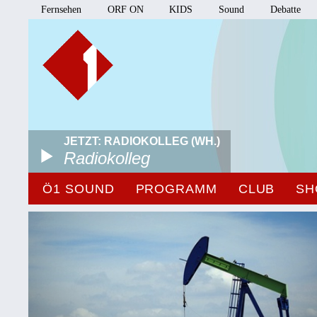
Fernsehen
ORF ON
KIDS
Sound
Debatte
JETZT: RADIOKOLLEG (WH.)
Radiokolleg
Ö1 SOUND
PROGRAMM
CLUB
SH