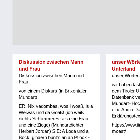
Tirol
Alltag
Vorarlberg
Schmankerln
und
Wien
Kulinarisches
Diskussion zwischen Mann
unser Wörte
und Frau
Unterland
Diskussion zwischen Mann und
unser Wörterb
Frau
wir haben fas
von einem Diskurs (in Brixentaler
dem Tiroler Un
Mundart)
Datenbank ve
Mundart+Hoc
ER: Nix vadombas, wos i woaß, is a
eine Audio-Da
Weiwas und da Goaß! (ich weiß
Erklärungstex
nichts Schlimmeres, als eine Frau
und eine Ziege) (Mundartdichter
https://www.t
Herbert Jordan) SIE: A Loda und a
moast/
Bock, g'haern bunt'n an an Pflock -