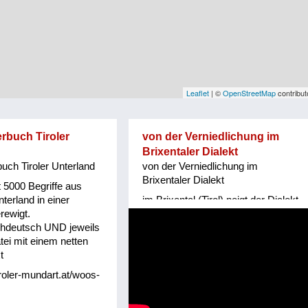
Leaflet
| ©
OpenStreetMap
contribut
rbuch Tiroler
von der Verniedlichung im
Brixentaler Dialekt
uch Tiroler Unterland
von der Verniedlichung im
Brixentaler Dialekt
t 5000 Begriffe aus
terland in einer
im Brixental (Tirol) neigt der Dialekt
rewigt.
zur Verniedlichung - Helene Bachler
hdeutsch UND jeweils
(Mitglied von www.tiroler-mundart.at
tei mit einem netten
hat dazu ein Gedicht gemacht
t
iroler-mundart.at/woos-