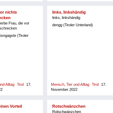
or nichts
links, linkshändig
ecken
links, linkshändig
erbe Frau, die vor
dengg (Tiroler Unterland)
kschrecken
isngagste (Tiroler
nd Alltag
Tirol
17.
Mensch, Tier und Alltag
Tirol
17.
22
November 2022
nen Vorteil
Rotschwänzchen
Rotschwänzchen