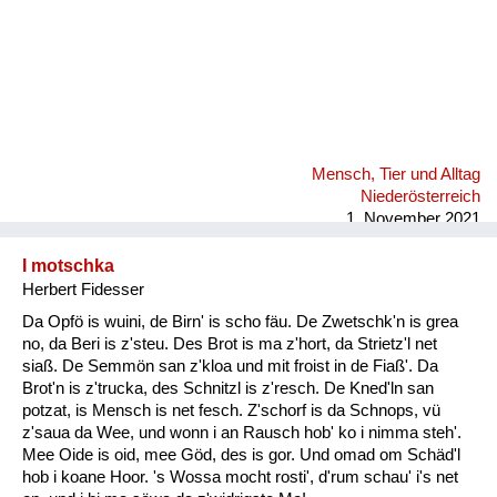
Mensch, Tier und Alltag
Niederösterreich
1. November 2021
I motschka
Herbert Fidesser
Da Opfö is wuini, de Birn' is scho fäu. De Zwetschk'n is grea
no, da Beri is z'steu. Des Brot is ma z'hort, da Strietz'l net
siaß. De Semmön san z'kloa und mit froist in de Fiaß'. Da
Brot'n is z'trucka, des Schnitzl is z'resch. De Kned'ln san
potzat, is Mensch is net fesch. Z'schorf is da Schnops, vü
z'saua da Wee, und wonn i an Rausch hob' ko i nimma steh'.
Mee Oide is oid, mee Göd, des is gor. Und omad om Schäd'l
hob i koane Hoor. 's Wossa mocht rosti', d'rum schau' i's net