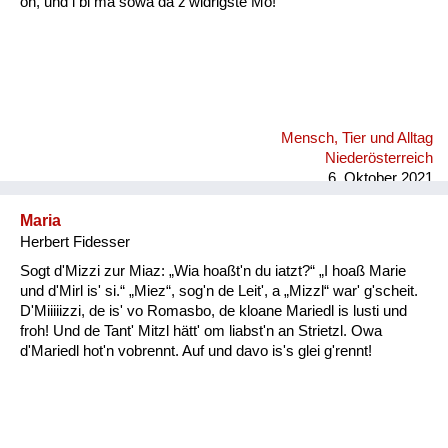
on, und i bi ma söwa da z'widrigste Mo!
Mensch, Tier und Alltag
Niederösterreich
6. Oktober 2021
Maria
Herbert Fidesser
Sogt d'Mizzi zur Miaz: „Wia hoaßt'n du iatzt?“ „I hoaß Marie
und d'Mirl is' si.“ „Miez“, sog'n de Leit', a „Mizzl“ war' g'scheit.
D'Miiiiizzi, de is' vo Romasbo, de kloane Mariedl is lusti und
froh! Und de Tant' Mitzl hätt' om liabst'n an Strietzl. Owa
d'Mariedl hot'n vobrennt. Auf und davo is's glei g'rennt!