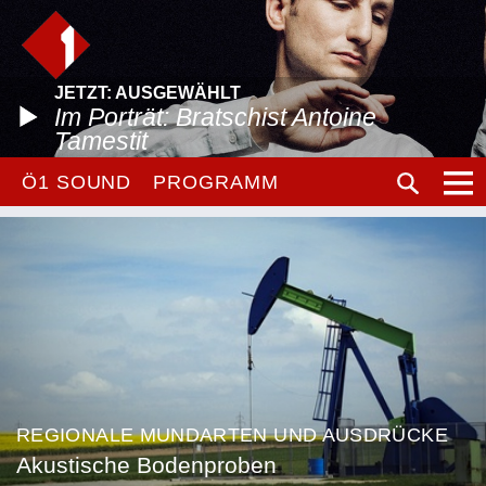
JETZT: AUSGEWÄHLT
Im Porträt: Bratschist Antoine
Tamestit
Ö1 SOUND
PROGRAMM
REGIONALE MUNDARTEN UND AUSDRÜCKE
Akustische Bodenproben