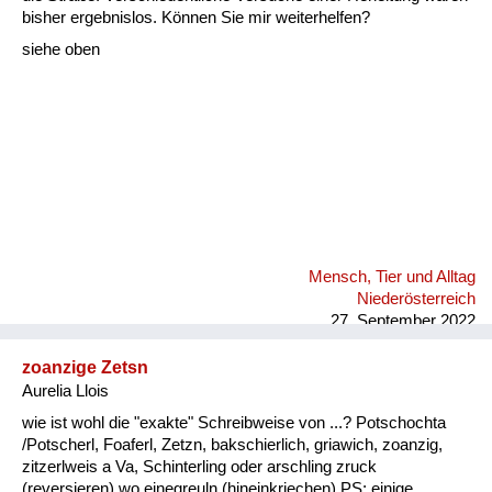
Fluchen und Reden
bisher ergebnislos. Können Sie mir weiterhelfen?
siehe oben
Mensch, Tier und Alltag
Schmankerln und
Kulinarisches
Mensch, Tier und Alltag
Niederösterreich
27. September 2022
zoanzige Zetsn
Aurelia Llois
wie ist wohl die "exakte" Schreibweise von ...? Potschochta
/Potscherl, Foaferl, Zetzn, bakschierlich, griawich, zoanzig,
zitzerlweis a Va, Schinterling oder arschling zruck
(reversieren) wo einegreuln (hineinkriechen) PS: einige