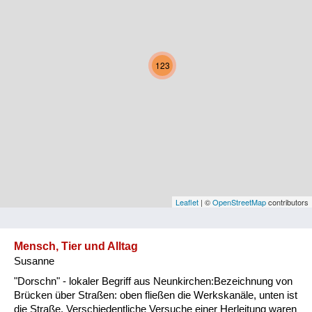
Kärnten
Niederösterreich
123
Oberösterreich
Salzburg
Steiermark
Tirol
Vorarlberg
Leaflet
| ©
OpenStreetMap
contributors
Wien
Mensch, Tier und Alltag
Susanne
Kategorie
"Dorschn" - lokaler Begriff aus Neunkirchen:Bezeichnung von
Natur und Landwirtschaft
Brücken über Straßen: oben fließen die Werkskanäle, unten ist
die Straße. Verschiedentliche Versuche einer Herleitung waren