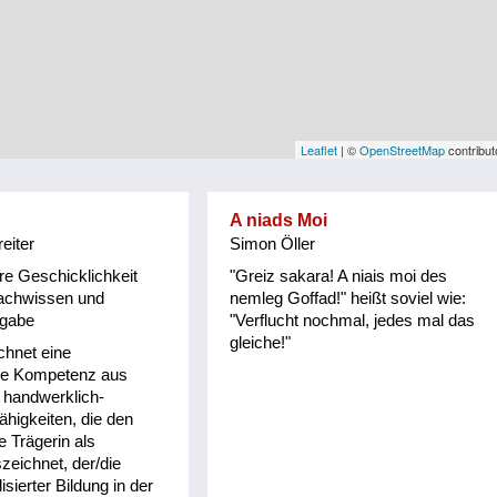
Leaflet
| ©
OpenStreetMap
contribut
A niads Moi
eiter
Simon Öller
e Geschicklichkeit
"Greiz sakara! A niais moi des
Fachwissen und
nemleg Goffad!" heißt soviel wie:
sgabe
"Verflucht nochmal, jedes mal das
gleiche!"
chnet eine
che Kompetenz aus
 handwerklich-
ähigkeiten, die den
e Trägerin als
eichnet, der/die
isierter Bildung in der