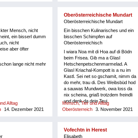
schafensta, Kircha
 betn, Sau o-stecha,
, Bandln wewan,
Oberösterreichische Mundart
ein, Kiada geh, Fedan
Oberösterreichische Mundart
 zoisn, Müli schleidan
kter Mensch, nicht
Ein bisschen Kulinarisches und ein
Äst z´am tragn und
meint, ein bisserl dumm
bisschen Schimpfen auf
zn, Butta rüahn und
uch, nicht
Oberösterreichisch
ha, Bam ostreicha,
ise aber öfter
I wiara Noa mit di Hoa auf di Bödn
tn, Oa onehma, Howan
beim Frisea. Gib ma a Glasl
zschuah mocha, Besn
schon lange nicht mehr
Hetschenpetschenmarmelad. A
ums Haus is nu zan
Glasl Kriachal-Kompott is a nu im
 Schneim is nu vü zan
Kastl. Sei net so gschamit, nimm da
samt ordndli hergricht
do mehr, trau di. Des Weibsbüd hod
rbat gibt´s nix z´lacha,
a sauwas Mundwerk, owa loss da
 kam zan Kinamocha.
nix scheina, griaß trotzdem freindli
pft langsam a, d
und denk da dein Teui.
iagn scho davo, wann
nd Alltag
Mensch, Tier und Alltag
ind w...
h
14. Dezember 2021
Oberösterreich
3. November 2021
Vofechtn in Herest
er
Elisabeth