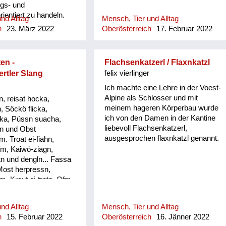
ngs- und
entiert zu handeln.
nd Alltag
Mensch, Tier und Alltag
 unserer Familie noch
h
23. März 2022
Oberösterreich
17. Februar 2022
 Mein Vater verlieh
höchste Auszeichnung
elbst und Personen mit
en -
Flachsenkatzerl / Flaxnkatzl
novativen
rtler Slang
felix vierlinger
 die aber unter Beweis
en mussten.
Ich machte eine Lehre in der Voest-
Alpine als Schlosser und mit
, reisat hocka,
meinem hageren Körperbau wurde
, Söckö flicka,
ich von den Damen in der Kantine
ka, Püssn suacha,
liebevoll Flachsenkatzerl,
n und Obst
ausgesprochen flaxnkatzl genannt.
 Troat ei-fiahn,
fm, Kaiwö-ziagn,
n und dengln... Fassa
Most herpressn,
, Kraut ei-tretn, Ofm
`wänd nagln, Erdäpfö
abm, Saubärn und de
nd Alltag
Mensch, Tier und Alltag
assn, Mist ausführn, d
h
15. Februar 2022
Oberösterreich
16. Jänner 2022
und dengeln. Loatan-