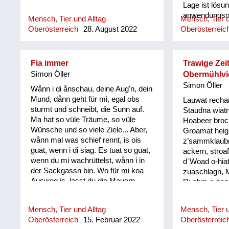
Lage ist lösu
anwendungsori
Mensch, Tier und Alltag
Mensch, Tier u
Foachtl ist in
Oberösterreich
28. August 2022
Oberösterreic
gebräuchlich.
diese seine 
nur an sich s
Fia immer
Trawige Zeit
besonders in
Simon Öller
Obermühlvie
Kompetenzen,
Simon Öller
gestellt werd
Wånn i di ånschau, deine Aug'n, dein
Mund, dånn geht für mi, egal obs
Lauwat rechan
sturmt und schneibt, die Sunn auf.
Staudna wiatn
Ma hat so vüle Träume, so vüle
Hoabeer broc
Wünsche und so viele Ziele... Aber,
Groamat heig
wånn mal was schief rennt, is ois
z’sammklaubm.
guat, wenn i di siag. Es tuat so guat,
ackern, stroa
wenn du mi wachrüttelst, wånn i in
d`Woad o-hiat
der Sackgassn bin. Wo für mi koa
zuaschlagn, 
Ausweg is, lasst du die Mauern
Ruabm o-hapm
oafach zerfalln. Bringst mir
kehrn und Lo
Perspektiven, machst mir die Aug‘n
und Wassagr
Mensch, Tier und Alltag
Mensch, Tier u
auf und i siag wieder klar, gibst mir
Haar schnei´l
Oberösterreich
15. Februar 2022
Oberösterreic
die Kraft, baust mi wieder auf, und di
´Wiesn odl´n 