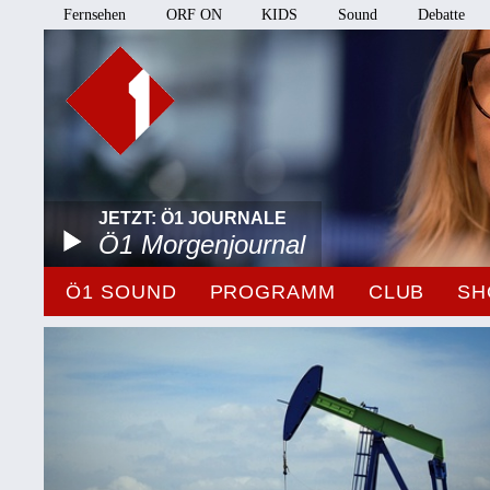
Fernsehen
ORF ON
KIDS
Sound
Debatte
JETZT: Ö1 JOURNALE
Ö1 Morgenjournal
Ö1 SOUND
PROGRAMM
CLUB
SH