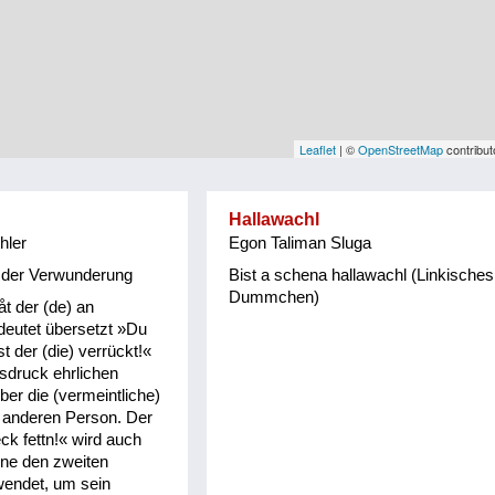
Leaflet
| ©
OpenStreetMap
contribut
Hallawachl
hler
Egon Taliman Sluga
 der Verwunderung
Bist a schena hallawachl (Linkisches
Dummchen)
åt der (de) an
deutet übersetzt »Du
t der (die) verrückt!«
usdruck ehrlichen
ber die (vermeintliche)
r anderen Person. Der
k fettn!« wird auch
hne den zweiten
wendet, um sein