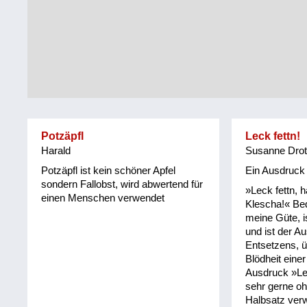
Tirol
Alltag
Vorarlberg
Schmankerln
und
Wien
Kulinarisches
Potzäpfl
Leck fettn!
Harald
Susanne Drot
Potzäpfl ist kein schöner Apfel
Ein Ausdruck
sondern Fallobst, wird abwertend für
»Leck fettn, h
einen Menschen verwendet
Klescha!« Be
meine Güte, is
und ist der A
Entsetzens, ü
Blödheit eine
Ausdruck »Lec
sehr gerne o
Halbsatz ver