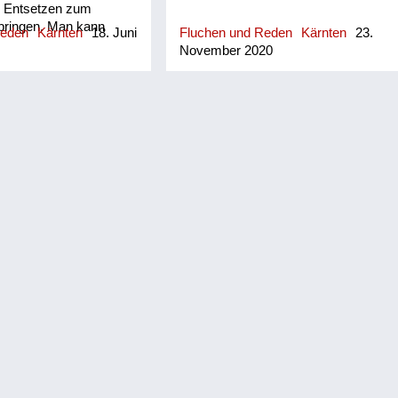
s Entsetzen zum
bringen. Man kann
Reden
Kärnten
18. Juni
Fluchen und Reden
Kärnten
23.
ärntnerische »Leck
November 2020
richt dem »OmG« der
che. Fließend ist der
 »Leck fettn« zu
 einem weiteren
 Verwunderung, in etwa
 Beide können auch
einleitenden
Jå« begleitet werden,
 fettn!« respektive »Jå,