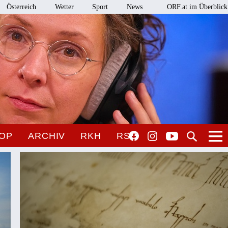
Österreich
Wetter
Sport
News
ORF.at im Überblick
OP
ARCHIV
RKH
RSO