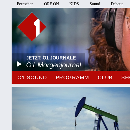
Fernsehen
ORF ON
KIDS
Sound
Debatte
JETZT: Ö1 JOURNALE
Ö1 Morgenjournal
Ö1 SOUND
PROGRAMM
CLUB
SH