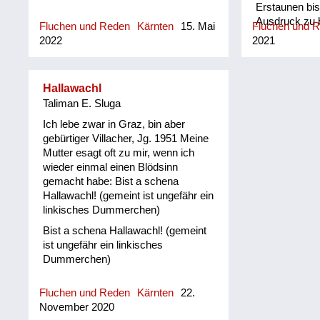
Erstaunen bi
Ausdruck zu 
Fluchen und Reden
Kärnten
15. Mai
Fluchen und 
sagen, das K
2022
2021
fettn« entsp
digitalen Spra
Übergang von
Hallawachl
»Hadegatte«,
Taliman E. Sluga
Ausdruck der
»Sapperlott«.
Ich lebe zwar in Graz, bin aber
noch von der 
gebürtiger Villacher, Jg. 1951 Meine
Konjunktion »
Mutter esagt oft zu mir, wenn ich
also »Jå, leck
wieder einmal einen Blödsinn
hadegatte!«.
gemacht habe: Bist a schena
Hallawachl! (gemeint ist ungefähr ein
linkisches Dummerchen)
Bist a schena Hallawachl! (gemeint
ist ungefähr ein linkisches
Dummerchen)
Fluchen und Reden
Kärnten
22.
November 2020