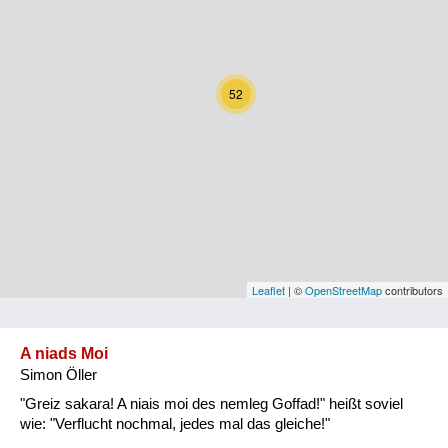
Kärnten
Niederösterreich
52
Oberösterreich
Salzburg
Steiermark
Tirol
Vorarlberg
Leaflet
| ©
OpenStreetMap
contributors
Wien
A niads Moi
Simon Öller
Kategorie
"Greiz sakara! A niais moi des nemleg Goffad!" heißt soviel
Natur und Landwirtschaft
wie: "Verflucht nochmal, jedes mal das gleiche!"