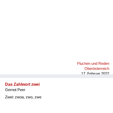
Fluchen und Reden
Mensch, Tier und Alltag
Schmankerln und
Kulinarisches
Fluchen und Reden
Oberösterreich
17. Februar 2022
Das Zahlwort zwei
Gernot Peer
Zwei: zwoa, zwo, zwe