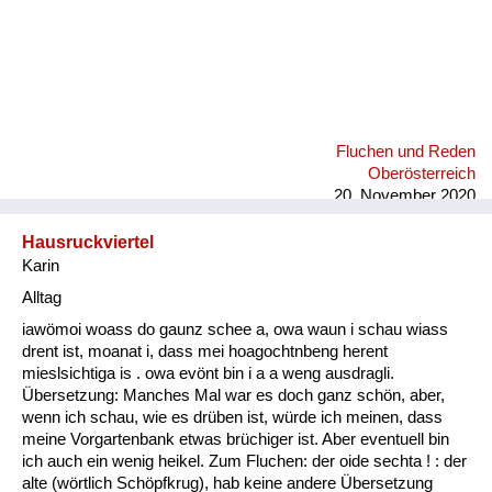
Fluchen und Reden
Oberösterreich
20. November 2020
Hausruckviertel
Karin
Alltag
iawömoi woass do gaunz schee a, owa waun i schau wiass
drent ist, moanat i, dass mei hoagochtnbeng herent
mieslsichtiga is . owa evönt bin i a a weng ausdragli.
Übersetzung: Manches Mal war es doch ganz schön, aber,
wenn ich schau, wie es drüben ist, würde ich meinen, dass
meine Vorgartenbank etwas brüchiger ist. Aber eventuell bin
ich auch ein wenig heikel. Zum Fluchen: der oide sechta ! : der
alte (wörtlich Schöpfkrug), hab keine andere Übersetzung