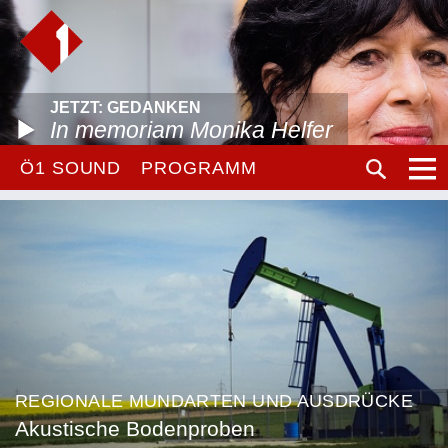
JETZT: GEDANKEN
In memoriam Monika Helfer
Ö1 SOUND
PROGRAMM
REGIONALE MUNDARTEN UND AUSDRÜCKE
Akustische Bodenproben