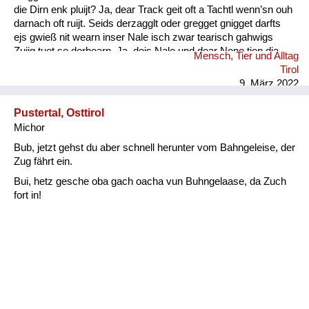
die Dirn enk pluijt? Ja, dear Track geit oft a Tachtl wenn’sn ouh
darnach oft ruijt. Seids derzagglt oder gregget gnigget darfts
ejs gwieß nit wearn inser Nale isch zwar tearisch gahwigs
Zuijg tuet se derhearn. Ja, dejs Nale und dear Nene tien dia
Mensch, Tier und Alltag
Wearter gwieß verschtiahn. Kinder- ejs darfts nie vergessn :
Tirol
Ouh die Muetersprach isch ...
9. März 2022
Pustertal, Osttirol
Michor
Bub, jetzt gehst du aber schnell herunter vom Bahngeleise, der
Zug fährt ein.
Bui, hetz gesche oba gach oacha vun Buhngelaase, da Zuch
fort in!