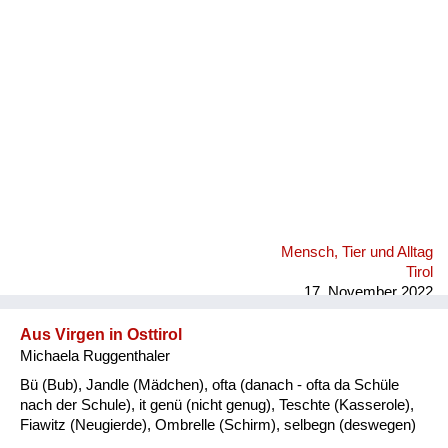
Fluchen und Reden
Mensch, Tier und Alltag
Schmankerln und
Kulinarisches
Mensch, Tier und Alltag
Tirol
17. November 2022
Aus Virgen in Osttirol
Michaela Ruggenthaler
Bü (Bub), Jandle (Mädchen), ofta (danach - ofta da Schüle
nach der Schule), it genü (nicht genug), Teschte (Kasserole),
Fiawitz (Neugierde), Ombrelle (Schirm), selbegn (deswegen)