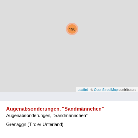
Kärnten
Niederösterreich
190
Oberösterreich
Salzburg
Steiermark
Tirol
Vorarlberg
Leaflet
| ©
OpenStreetMap
contributors
Wien
Augenabsonderungen, "Sandmännchen"
Augenabsonderungen, "Sandmännchen"
Kategorie
Grenaggn (Tiroler Unterland)
Natur und Landwirtschaft