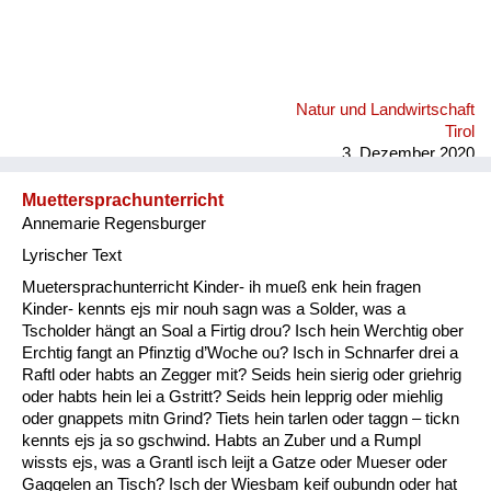
Natur und Landwirtschaft
Tirol
3. Dezember 2020
Muettersprachunterricht
Annemarie Regensburger
Lyrischer Text
Muetersprachunterricht Kinder- ih mueß enk hein fragen
Kinder- kennts ejs mir nouh sagn was a Solder, was a
Tscholder hängt an Soal a Firtig drou? Isch hein Werchtig ober
Erchtig fangt an Pfinztig d’Woche ou? Isch in Schnarfer drei a
Raftl oder habts an Zegger mit? Seids hein sierig oder griehrig
oder habts hein lei a Gstritt? Seids hein lepprig oder miehlig
oder gnappets mitn Grind? Tiets hein tarlen oder taggn – tickn
kennts ejs ja so gschwind. Habts an Zuber und a Rumpl
wissts ejs, was a Grantl isch leijt a Gatze oder Mueser oder
Gaggelen an Tisch? Isch der Wiesbam keif oubundn oder hat