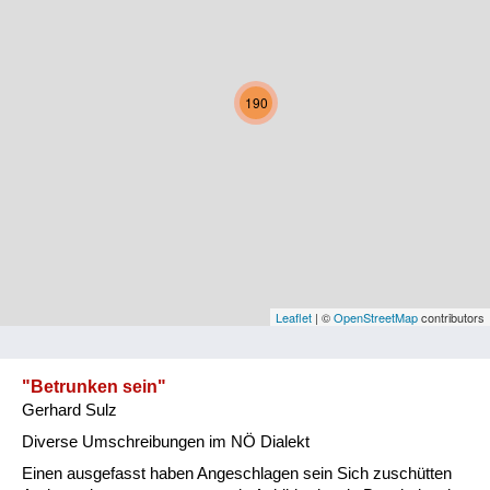
Kärnten
Niederösterreich
190
Oberösterreich
Salzburg
Steiermark
Tirol
Vorarlberg
Leaflet
| ©
OpenStreetMap
contributors
Wien
"Betrunken sein"
Gerhard Sulz
Kategorie
Diverse Umschreibungen im NÖ Dialekt
Natur und Landwirtschaft
Einen ausgefasst haben Angeschlagen sein Sich zuschütten