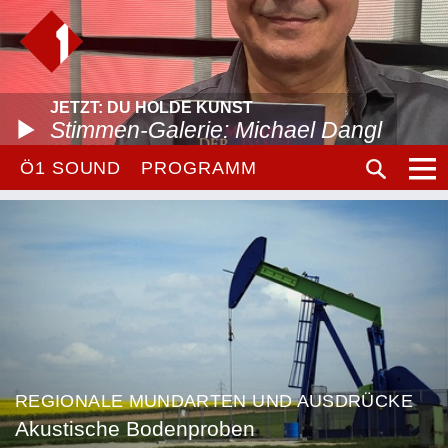
JETZT: DU HOLDE KUNST
Stimmen-Galerie: Michael Dangl
Ö1 SOUND
PROGRAMM
REGIONALE MUNDARTEN UND AUSDRÜCKE
Akustische Bodenproben