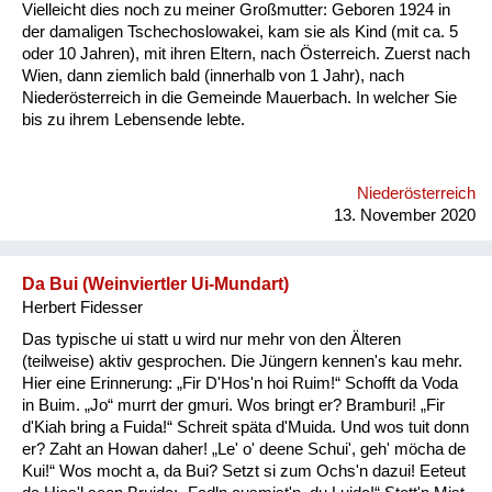
Vielleicht dies noch zu meiner Großmutter: Geboren 1924 in
der damaligen Tschechoslowakei, kam sie als Kind (mit ca. 5
oder 10 Jahren), mit ihren Eltern, nach Österreich. Zuerst nach
Wien, dann ziemlich bald (innerhalb von 1 Jahr), nach
Niederösterreich in die Gemeinde Mauerbach. In welcher Sie
bis zu ihrem Lebensende lebte.
Niederösterreich
13. November 2020
Da Bui (Weinviertler Ui-Mundart)
Herbert Fidesser
Das typische ui statt u wird nur mehr von den Älteren
(teilweise) aktiv gesprochen. Die Jüngern kennen's kau mehr.
Hier eine Erinnerung: „Fir D'Hos'n hoi Ruim!“ Schofft da Voda
in Buim. „Jo“ murrt der gmuri. Wos bringt er? Bramburi! „Fir
d'Kiah bring a Fuida!“ Schreit späta d'Muida. Und wos tuit donn
er? Zaht an Howan daher! „Le' o' deene Schui', geh' möcha de
Kui!“ Wos mocht a, da Bui? Setzt si zum Ochs'n dazui! Eeteut