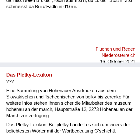
da Hias'l seen Bruida: „Fadln ausmist'n, du Luida!“ Stott'n Mist
schmeisst da Bui d'Fadln in d'Grui.
Fluchen und Reden
Niederösterreich
16. Oktober 2021
Das Pletky-Lexikon
???
Eine Sammlung von Hohenauer Ausdrücken aus dem
Slowakischen und Tschechischen von beiky bis zerenko Für
weitere Infos stehen Ihnen sicher die Mitarbeiter des museum
hohenau an der march, Hauptstraße 12, 2273 Hohenau an der
March zur verfügung
Das Pletky-Lexikon. Bei pletky handelt es sich um einers der
beliebtesten Wörter mit der Wortbedeutung G'schichtl.