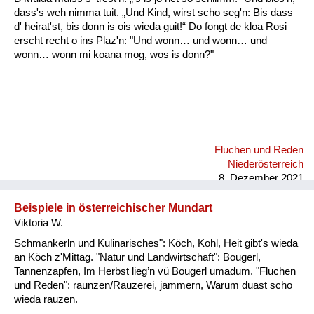
dass's weh nimma tuit. „Und Kind, wirst scho seg'n: Bis dass
d' heirat'st, bis donn is ois wieda guit!“ Do fongt de kloa Rosi
erscht recht o ins Plaz'n: "Und wonn… und wonn… und
wonn… wonn mi koana mog, wos is donn?"
Fluchen und Reden
Niederösterreich
8. Dezember 2021
Beispiele in österreichischer Mundart
Viktoria W.
Schmankerln und Kulinarisches": Köch, Kohl, Heit gibt's wieda
an Köch z'Mittag. "Natur und Landwirtschaft": Bougerl,
Tannenzapfen, Im Herbst lieg’n vü Bougerl umadum. "Fluchen
und Reden": raunzen/Rauzerei, jammern, Warum duast scho
wieda rauzen.