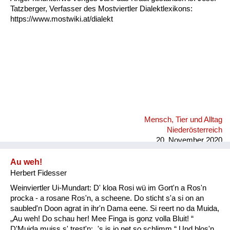
Tatzberger, Verfasser des Mostviertler Dialektlexikons:
https://www.mostwiki.at/dialekt
Mensch, Tier und Alltag
Niederösterreich
20. November 2020
Au weh!
Herbert Fidesser
Weinviertler Ui-Mundart: D' kloa Rosi wü im Gort'n a Ros'n
procka - a rosane Ros'n, a scheene. Do sticht s'a si on an
saubled'n Doon agrat in ihr'n Dama eene. Si reert no da Muida,
„Au weh! Do schau her! Mee Finga is gonz volla Bluit! “
D'Muida muiss s' trest'n: „'s is jo net so schlimm.“ Und blos'n,