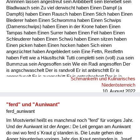
Anrinnen lassen angestreut sein Anbibberlt sein Benebelt sein
Fluchen und Reden
Bladlwaach sein Zu viel derwischt haben Einen Dampf (a
Dampfö) haben Einen Rausch haben Einen Stich haben Einen
Mensch, Tier und Alltag
Blederer haben Einen Schwomma haben Einen Schwips
(Damenschwips) haben Einen in der Krone haben Einen
Schmankerln und
Tampas haben Einen Surrer haben Einen Feil haben Einen
Kulinarisches
Schleuderer haben Einen Schwü haben Einen sitzen haben
Einen picken haben Einen hocken haben Sich einen
angezüchtet haben Angebledert sein Eine Fettn, Restfettn
haben Fett wie a Häusltschik Tutti completti sein (voll) zua sein
Bummzua sein Angesoffen sein Wie ein Radi angesoffen Der
is angschwaschelt Der is randvoll Er ist anbirschtlt Er is
angesäuselt Er is zuagschütt Er is ontschechert Der is ja
Schmankerln und Kulinarisches
schon gaunz steif Der is steif (steifer Blick) Fett wie ein
Niederösterreich
Radierer Blunzenfett sein Angefüllt sein abgefüllt sein
10. August 2022
angekübelt sein Angestochen sein versumpft...
"ferd" und "Auniwant"
ferd_auniwant
Im Mostviertel heißt es manchmal noch "ferd" für voriges Jahr.
Und der Auniwant ist der Anger.: De Leit gengan am Auniwant
do owi wo ferd s´Kraut g´standen is. Die Leute gehen den
Anger hinunter/wo voriges Jahr das Kraut gestanden is. Josef