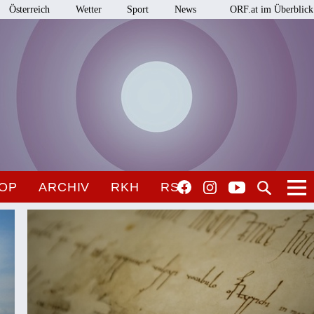
Österreich
Wetter
Sport
News
ORF.at im Überblick
OP
ARCHIV
RKH
RSO