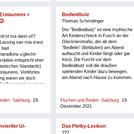
 Erstaunens +
Bedleidbutz
😉
Thomas Schmidinger
Der "Bedleidbutz" ist eine mythische
Art Kinderschreck in Fusch an der
mb'st ma dann vi!?
Glocknerstraße, der ab dem
Lassing san mia a'woi
"Bedleitn" (Betläuten) am Abend
i bad
auftaucht und Kinder fängt oder gar
taradkina u'glechn
frisst. Die Furcht vor dem
ription entspricht eher
Bedleidbutz soll die draußen
guistischen Standards)
spielenden Kinder dazu bewegen,
staunens. Vorletztes
am Abend nach Hause zu kommen.
ing waren wir doch
 Großcousins/-cousinen
neutr.) anwesend
unbedingt Besuch,
Reden
Salzburg
29.
Fluchen und Reden
Salzburg
19.
 man dort zu tun hatte
Dezember 2021
ige Anwesenheit einen
ber nicht explizit zum
rachten Grund hatte)
viertler Ui-
Das Pletky-Lexikon
???