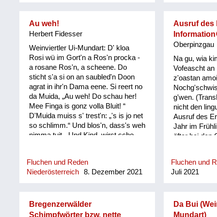
Au weh!
Ausruf des
Herbert Fidesser
Information
Oberpinzgau
Weinviertler Ui-Mundart: D' kloa
Rosi wü im Gort'n a Ros'n procka -
Na gu, wia ki
a rosane Ros'n, a scheene. Do
Vofeascht an 
sticht s'a si on an saubled'n Doon
z'oastan amo
agrat in ihr'n Dama eene. Si reert no
Nochg'schwis
da Muida, „Au weh! Do schau her!
g'wen. (Transk
Mee Finga is gonz volla Bluit! “
nicht den lin
D'Muida muiss s' trest'n: „'s is jo net
Ausruf des Er
so schlimm.“ Und blos'n, dass's weh
Jahr im Frühl
nimma tuit. „Und Kind, wirst scho
öfter bei den
seg'n: Bis dass d' heirat'st, bis donn
(geschlechts
is ois wieda guit!“ Do fongt de kloa
(meint nicht 
Fluchen und Reden
Fluchen und 
Rosi erscht recht o ins Plaz'n: "Und
sondern, dass
Niederösterreich
8. Dezember 2021
Juli 2021
wonn… und wonn… und wonn…
bzw. die dort
wonn mi koana mog, wos is donn?"
bestimmten, a
Ausdruck geb
Bregenzerwälder
Da Bui (Wein
Schimpfwörter bzw. nette
Mundart)