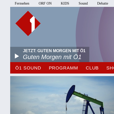
Fernsehen
ORF ON
KIDS
Sound
Debatte
JETZT: GUTEN MORGEN MIT Ö1
Guten Morgen mit Ö1
Ö1 SOUND
PROGRAMM
CLUB
SH