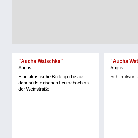
Tirol
Alltag
Vorarlberg
Schmankerln
und
Wien
Kulinarisches
"Aucha Watschka"
"Aucha Wat
August
August
Eine akustische Bodenprobe aus
Schimpfwort 
dem südsteirischen Leutschach an
der Weinstraße.