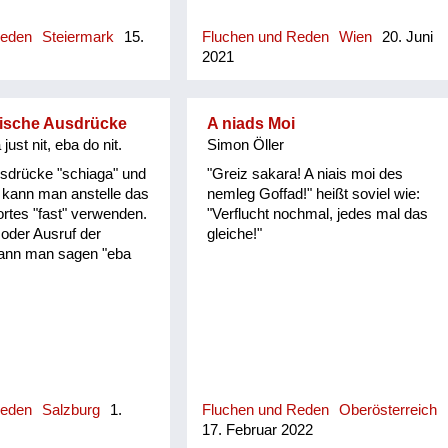
Reden
Steiermark
15.
Fluchen und Reden
Wien
20. Juni
2021
rische Ausdrücke
A niads Moi
just nit, eba do nit.
Simon Öller
usdrücke "schiaga" und
"Greiz sakara! A niais moi des
t" kann man anstelle das
nemleg Goffad!" heißt soviel wie:
rtes "fast" verwenden.
"Verflucht nochmal, jedes mal das
oder Ausruf der
gleiche!"
ann man sagen "eba
Reden
Salzburg
1.
Fluchen und Reden
Oberösterreich
17. Februar 2022