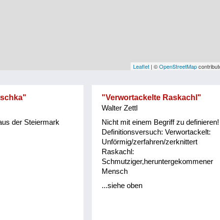
Leaflet
| ©
OpenStreetMap
contribut
schka"
"Verwortackelte Raskachl"
Walter Zettl
aus der Steiermark
Nicht mit einem Begriff zu definieren!
Definitionsversuch: Verwortackelt:
Unförmig/zerfahren/zerknittert
Raskachl:
Schmutziger,heruntergekommener
Mensch
...siehe oben