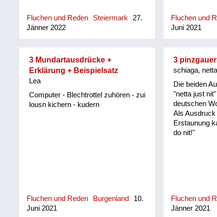
Fluchen und Reden
Steiermark
27.
Fluchen und 
Jänner 2022
Juni 2021
3 Mundartausdrücke +
3 pinzgaue
Erklärung + Beispielsatz
schiaga, netta 
Lea
Die beiden A
"netta just ni
Computer - Blechtrottel zuhören - zui
deutschen Wo
lousn kichern - kudern
Als Ausdruck 
Erstaunung k
do nit!"
Fluchen und Reden
Burgenland
10.
Fluchen und 
Juni 2021
Jänner 2021