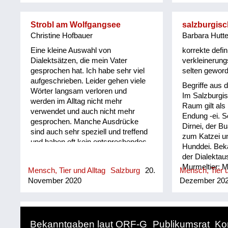
geh. Und oft 
und radlå un
Strobl am Wolfgangsee
salzburgisc
recht å. Alte 
Christine Hofbauer
Barbara Hutte
und benommen
dann recht s
Eine kleine Auswahl von
korrekte defin
können oft ni
Dialektsätzen, die mein Vater
verkleinerung
gehen. Dem ge
gesprochen hat. Ich habe sehr viel
selten geword
an dalign Fua
aufgeschrieben. Leider gehen viele
Begriffe aus
nicht gut- er 
Wörter langsam verloren und
Im Salzburgis
Fuß! Kleine K
werden im Alltag nicht mehr
Raum gilt als 
senat vü, då
verwendet und auch nicht mehr
Endung -ei. S
Senaling åwa,
gesprochen. Manche Ausdrücke
Dirnei, der B
Senabartl. Un
sind auch sehr speziell und treffend
zum Katzei u
an Mund. Ein 
und haben oft kein entsprechendes
Hunddei. Bekan
dann rinnt ihm
Äquivalent in der Hochsprache.
der Dialektau
deshal...
Auch sprachgeschichtlich ist
Murmeltier: 
Mensch, Tier und Alltag
Salzburg
20.
Mensch, Tier u
manches interessant, z. B. heißt
auch Sprachrel
November 2020
Dezember 20
dålig auf schwedisch schlecht,
etwa das „Fas
genau so hat es mein Vater
unschwer das 
verwendet.
für Bündel no
der „Foam“, 
Bekanntgaben laut ORF-G
Publikumsrat
Ko
dem Bier, der