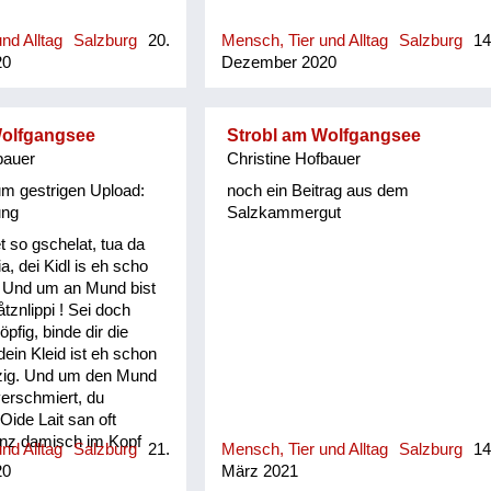
 der Hochsprache.
schichtlich ist
nd Alltag
Salzburg
20.
Mensch, Tier und Alltag
Salzburg
14
essant, z. B. heißt
20
Dezember 2020
wedisch schlecht,
es mein Vater
Wolfgangsee
Strobl am Wolfgangsee
bauer
Christine Hofbauer
m gestrigen Upload:
noch ein Beitrag aus dem
ung
Salzkammergut
t so gschelat, tua da
ia, dei Kidl is eh scho
. Und um an Mund bist
tznlippi ! Sei doch
öpfig, binde dir die
dein Kleid ist eh schon
zig. Und um den Mund
verschmiert, du
Oide Lait san oft
ånz damisch im Kopf
nd Alltag
Salzburg
21.
Mensch, Tier und Alltag
Salzburg
14
 recht haudig bonand ,
20
März 2021
ned amål mehr grächa