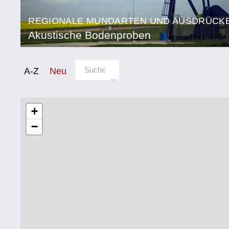
REGIONALE MUNDARTEN UND AUSDRÜCK
Akustische Bodenproben
Sortierung/Filter
A-Z
Neu
Bundesland
Kategorie
Burgenland
Natur
+
und
−
Kärnten
Landwirtschaft
Niederösterreich
Fluchen
und
Oberösterreich
Reden
Salzburg
Mensch,
Tier
Steiermark
und