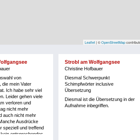
Leaflet
| ©
OpenStreetMap
contribut
Wolfgangsee
Strobl am Wolfgangsee
bauer
Christine Hofbauer
uswahl von
Diesmal Schwerpunkt
, die mein Vater
Schimpfwörter inclusive
t. Ich habe sehr viel
Übersetzung
n. Leider gehen viele
Diesmal ist die Übersetzung in der
am verloren und
Aufnahme inbegriffen.
tag nicht mehr
d auch nicht mehr
 Manche Ausdrücke
 speziell und treffend
 kein entsprechendes