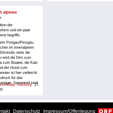
weans a recht åwais
d san se går nimma
h alpines
Leute sind oft schwindlig
r
 im Kopf und sind
chlecht beisammen, die
ition der
cht einmal mehr gerade
sform und ein paar
ht’s går net rar- er håt
ene begriffe.
ß! Dem geht es gar
 dem Pongau/Pinzgau.
hat einen schlechten
chen im inneralpinen
inderkunde: A Butzal
Diminutiv stets die
nn rinnt eam da
o wird die Dirn zum
 drum kriagts a
ua zum Büabei, die Katz
d es is a oft råmig um
nd der Hund zum
Baby speichelt viel,
nter ist hier vielleicht
 der Speichel runter,
sdruck für das
Manggei. Spannend sind
nd Alltag
Salzburg
17.
ikte aus alter Zeit, wie
20
chtl“ Holz, in dem
lateinische „fasces“
ch erkennbar ist. Oder
etwa als Schaum auf
ntakt
Datenschutz
Impressum/Offenlegung
 an seinen englischen