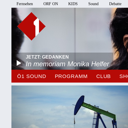
Fernsehen
ORF ON
KIDS
Sound
Debatte
JETZT: GEDANKEN
In memoriam Monika Helfer
Ö1 SOUND
PROGRAMM
CLUB
SH