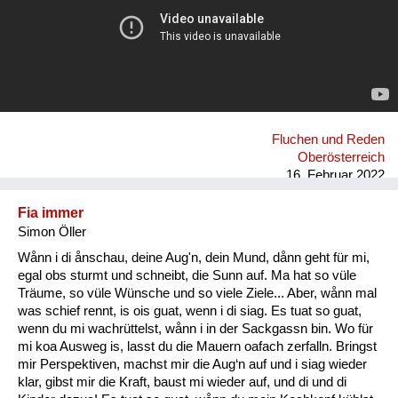
Fluchen und Reden
Oberösterreich
16. Februar 2022
Fia immer
Simon Öller
Wånn i di ånschau, deine Aug'n, dein Mund, dånn geht für mi,
egal obs sturmt und schneibt, die Sunn auf. Ma hat so vüle
Träume, so vüle Wünsche und so viele Ziele... Aber, wånn mal
was schief rennt, is ois guat, wenn i di siag. Es tuat so guat,
wenn du mi wachrüttelst, wånn i in der Sackgassn bin. Wo für
mi koa Ausweg is, lasst du die Mauern oafach zerfalln. Bringst
mir Perspektiven, machst mir die Aug‘n auf und i siag wieder
klar, gibst mir die Kraft, baust mi wieder auf, und di und di