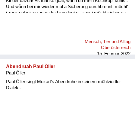
Kinder dazua! Es tuat so guat, wånn du mein Kochkopf kühlst.
Und wånn bei mir wieder mal a Sicherung durchbrennt, möcht'
i zwar net wissn, was du dann denkst, aber i möcht sicher sa,
daß du woaßt: A wånn wir durch schwierige Zeitn san gången,
fühl i mit dir mit jedem Tag mehr Liebe und Glück, und i denk,
das könnt für mi weiter gehn, weiter gehn, i möcht mit dir
weiter gehn, und zwar für immer, i möcht mit dir gehn, für
Mensch, Tier und Alltag
immer! Wånn i di anschau, deine Aug’n, all’s ån dir, dånn geht
Oberösterreich
f...
15. Februar 2022
Abendruah Paul Öller
Paul Öller
Paul Öller singt Mozart's Abendruhe in seinem mühlviertler
Dialekt.