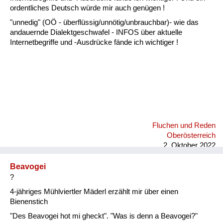
Fluchen und Reden
ordentliches Deutsch würde mir auch genügen !
"unnedig" (OÖ - überflüssig/unnötig/unbrauchbar)- wie das
Mensch, Tier und Alltag
andauernde Dialektgeschwafel - INFOS über aktuelle
Internetbegriffe und -Ausdrücke fände ich wichtiger !
Schmankerln und
Kulinarisches
Fluchen und Reden
Oberösterreich
2. Oktober 2022
Beavogei
?
4-jähriges Mühlviertler Mäderl erzählt mir über einen
Bienenstich
"Des Beavogei hot mi gheckt". "Was is denn a Beavogei?"