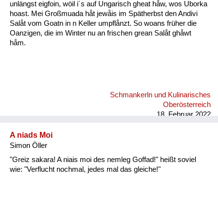
unlängst eigfoin, wöil i´s auf Ungarisch gheat håw, wos Uborka
hoast. Mei Großmuada håt jewåis im Spätherbst den Andivi
Salåt vom Goatn in n Keller umpflånzt. So woans früher die
Oanzigen, die im Winter nu an frischen grean Salåt ghåwt
håm.
Schmankerln und Kulinarisches
Oberösterreich
18. Februar 2022
A niads Moi
Simon Öller
"Greiz sakara! A niais moi des nemleg Goffad!" heißt soviel
wie: "Verflucht nochmal, jedes mal das gleiche!"