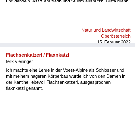
und dengeln. Äst z´am tragn und Stubm ausputzn, Butta rüahn
und Keonbrot bocha, Bam ostreicha, Stall weißintn, Oa
onehma, Howan dreschn, Holzschuah mocha, Besn bind´n,
rund ums Haus is nu zan Mah´, bis zan Schneim is nu vü zan
toa, dass oll´samt ordndli hergricht is, ba so vü Arbat gibt´s nix
Natur und Landwirtschaft
z´lacha, da kimmt ma kam zan Kinamocha. Da Herbst klopft
Oberösterreich
langsam a, d´Schwalbm fliagn scho davo, wann glei da
15. Februar 2022
Behmwind w...
Flachsenkatzerl / Flaxnkatzl
felix vierlinger
Ich machte eine Lehre in der Voest-Alpine als Schlosser und
mit meinem hageren Körperbau wurde ich von den Damen in
der Kantine liebevoll Flachsenkatzerl, ausgesprochen
flaxnkatzl genannt.