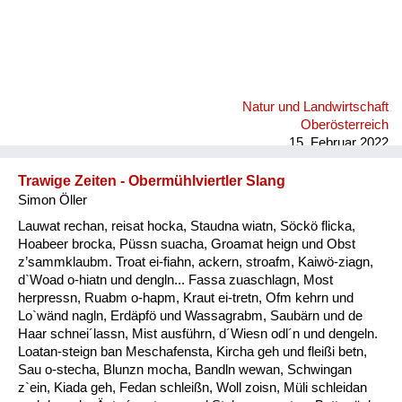
Natur und Landwirtschaft
Oberösterreich
15. Februar 2022
Trawige Zeiten - Obermühlviertler Slang
Simon Öller
Lauwat rechan, reisat hocka, Staudna wiatn, Söckö flicka,
Hoabeer brocka, Püssn suacha, Groamat heign und Obst
z’sammklaubm. Troat ei-fiahn, ackern, stroafm, Kaiwö-ziagn,
d`Woad o-hiatn und dengln... Fassa zuaschlagn, Most
herpressn, Ruabm o-hapm, Kraut ei-tretn, Ofm kehrn und
Lo`wänd nagln, Erdäpfö und Wassagrabm, Saubärn und de
Haar schnei´lassn, Mist ausführn, d´Wiesn odl´n und dengeln.
Loatan-steign ban Meschafensta, Kircha geh und fleißi betn,
Sau o-stecha, Blunzn mocha, Bandln wewan, Schwingan
z`ein, Kiada geh, Fedan schleißn, Woll zoisn, Müli schleidan