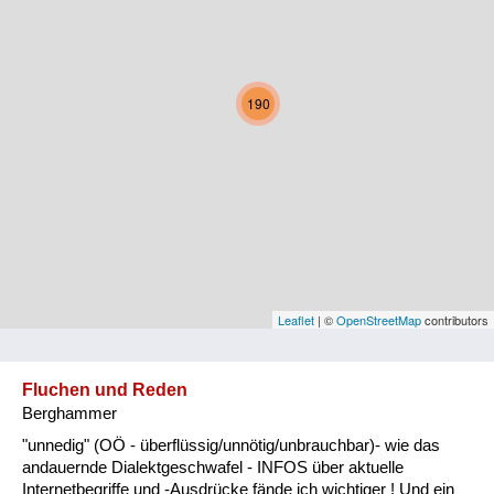
Kärnten
Niederösterreich
190
Oberösterreich
Salzburg
Steiermark
Tirol
Vorarlberg
Leaflet
| ©
OpenStreetMap
contributors
Wien
Fluchen und Reden
Berghammer
Kategorie
"unnedig" (OÖ - überflüssig/unnötig/unbrauchbar)- wie das
Natur und Landwirtschaft
andauernde Dialektgeschwafel - INFOS über aktuelle
Internetbegriffe und -Ausdrücke fände ich wichtiger ! Und ein