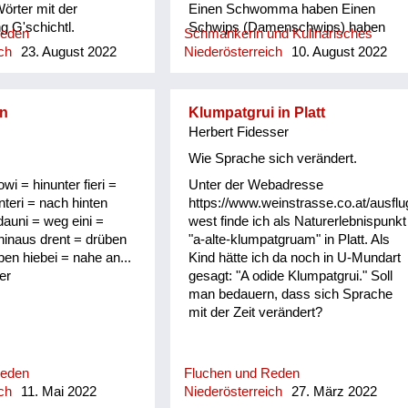
Wörter mit der
Einen Schwomma haben Einen
 G'schichtl.
Schwips (Damenschwips) haben
Reden
Schmankerln und Kulinarisches
Einen in der Krone haben Einen
ch
23. August 2022
Niederösterreich
10. August 2022
Tampas haben Einen Surrer haben
Einen Feil haben Einen Schleuderer
haben Einen Schwü haben Einen
n
Klumpatgrui in Platt
sitzen haben Einen picken haben
Herbert Fidesser
Einen hocken haben Sich einen
angezüchtet haben Angebledert sein
Wie Sprache sich verändert.
Eine Fettn, Restfettn haben Fett wie
owi = hinunter fieri =
Unter der Webadresse
a Häusltschik Tutti completti sein
nteri = nach hinten
https://www.weinstrasse.co.at/ausflu
(voll) zua sein Bummzua sein
dauni = weg eini =
west finde ich als Naturerlebnispunkt
Angesoffen sein Wie ein Radi
 hinaus drent = drüben
"a-alte-klumpatgruam" in Platt. Als
angesoffen Der is angschwaschelt
ben hiebei = nahe an...
Kind hätte ich da noch in U-Mundart
Der is randvoll Er ist anbirschtlt Er is
er
gesagt: "A odide Klumpatgrui." Soll
angesäuselt Er is zuagschütt Er is
man bedauern, dass sich Sprache
ontschechert Der is ja schon gaunz
mit der Zeit verändert?
steif Der is steif (steifer Blick) Fett
wie ein Radierer Blunzenfett sein
Angefüllt sein abgefüllt sein
angekübelt sein Angestochen sein
Reden
Fluchen und Reden
versumpft...
ch
11. Mai 2022
Niederösterreich
27. März 2022