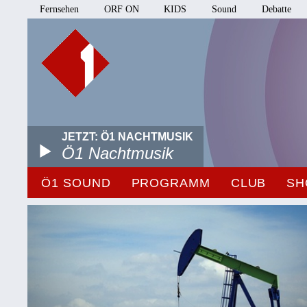
Fernsehen
ORF ON
KIDS
Sound
Debatte
JETZT: Ö1 NACHTMUSIK
Ö1 Nachtmusik
Ö1 SOUND
PROGRAMM
CLUB
SH