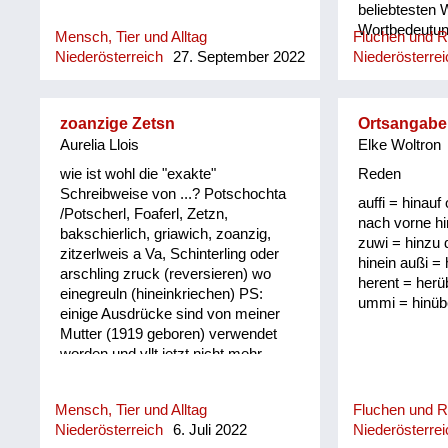
beliebtesten 
Wortbedeutung
Mensch, Tier und Alltag
Fluchen und 
Niederösterreich
27. September 2022
Niederösterrei
zoanzige Zetsn
Ortsangabe
Aurelia Llois
Elke Woltron
wie ist wohl die "exakte"
Reden
Schreibweise von ...? Potschochta
auffi = hinauf 
/Potscherl, Foaferl, Zetzn,
nach vorne hi
bakschierlich, griawich, zoanzig,
zuwi = hinzu 
zitzerlweis a Va, Schinterling oder
hinein außi =
arschling zruck (reversieren) wo
herent = herü
einegreuln (hineinkriechen) PS:
ummi = hinüb
einige Ausdrücke sind von meiner
Mutter (1919 geboren) verwendet
worden und vllt jetzt nicht mehr
gebräuchlich/verständlich
Mensch, Tier und Alltag
Fluchen und 
Niederösterreich
6. Juli 2022
Niederösterrei