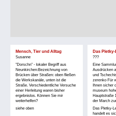
Tirol
Alltag
Vorarlberg
Schmankerln
und
Wien
Kulinarisches
Mensch, Tier und Alltag
Das Pletky-
Susanne
???
"Dorschn" - lokaler Begriff aus
Eine Sammlu
Neunkirchen:Bezeichnung von
Ausdrücken 
Brücken über Straßen: oben fließen
und Tschechi
die Werkskanäle, unten ist die
zerenko Für w
Straße. Verschiedentliche Versuche
Ihnen sicher d
einer Herleitung waren bisher
museum hohe
ergebnislos. Können Sie mir
Hauptstraße 
weiterhelfen?
der March zu
siehe oben
Das Pletky-Le
handelt es si