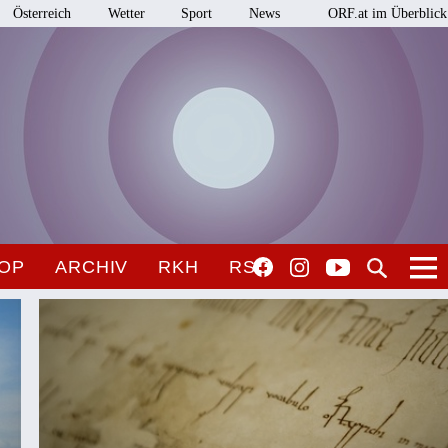
Österreich
Wetter
Sport
News
ORF.at im Überblick
OP
ARCHIV
RKH
RSO