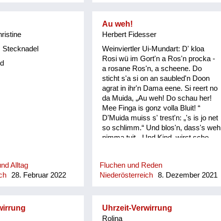
Au weh!
hristine
Herbert Fidesser
 Stecknadel
Weinviertler Ui-Mundart: D' kloa
Rosi wü im Gort'n a Ros'n procka -
d
a rosane Ros'n, a scheene. Do
sticht s'a si on an saubled'n Doon
agrat in ihr'n Dama eene. Si reert no
da Muida, „Au weh! Do schau her!
Mee Finga is gonz volla Bluit! “
D'Muida muiss s' trest'n: „'s is jo net
so schlimm.“ Und blos'n, dass's weh
nimma tuit. „Und Kind, wirst scho
seg'n: Bis dass d' heirat'st, bis donn
is ois wieda guit!“ Do fongt de kloa
nd Alltag
Fluchen und Reden
Rosi erscht recht o ins Plaz'n: "Und
ch
28. Februar 2022
Niederösterreich
8. Dezember 2021
wonn… und wonn… und wonn…
wonn mi koana mog, wos is donn?"
wirrung
Uhrzeit-Verwirrung
Rolina