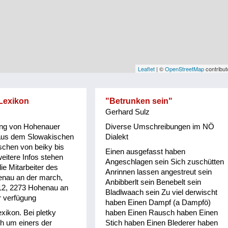
Leaflet
| ©
OpenStreetMap
contribut
Lexikon
"Betrunken sein"
Gerhard Sulz
ng von Hohenauer
Diverse Umschreibungen im NÖ
aus dem Slowakischen
Dialekt
schen von beiky bis
Einen ausgefasst haben
eitere Infos stehen
Angeschlagen sein Sich zuschütten
ie Mitarbeiter des
Anrinnen lassen angestreut sein
nau an der march,
Anbibberlt sein Benebelt sein
12, 2273 Hohenau an
Bladlwaach sein Zu viel derwischt
r verfügung
haben Einen Dampf (a Dampfö)
xikon. Bei pletky
haben Einen Rausch haben Einen
ch um einers der
Stich haben Einen Blederer haben