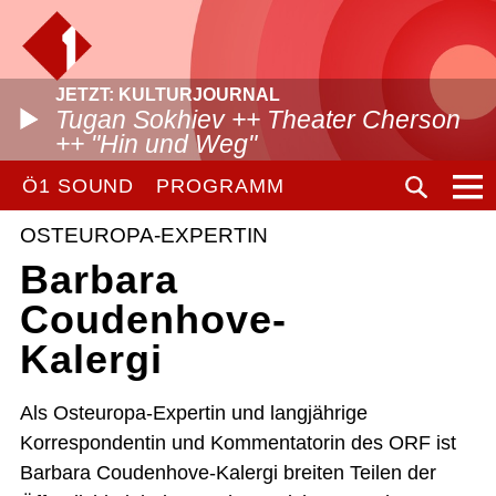
JETZT: KULTURJOURNAL
Tugan Sokhiev ++ Theater Cherson
++ "Hin und Weg"
Ö1 SOUND
PROGRAMM
OSTEUROPA-EXPERTIN
Barbara
Coudenhove-
Kalergi
Als Osteuropa-Expertin und langjährige
Korrespondentin und Kommentatorin des ORF ist
Barbara Coudenhove-Kalergi breiten Teilen der