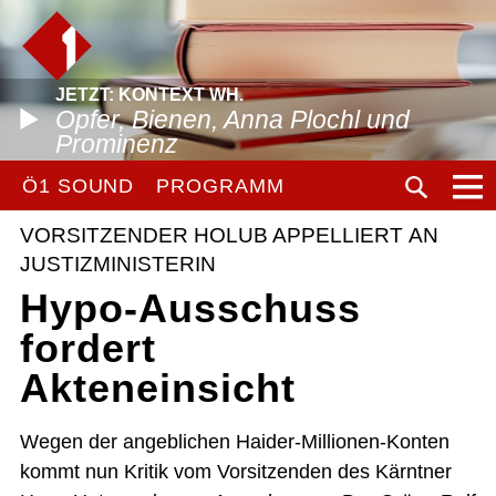
JETZT: KONTEXT WH.
Opfer, Bienen, Anna Plochl und
Prominenz
Ö1 SOUND
PROGRAMM
VORSITZENDER HOLUB APPELLIERT AN
JUSTIZMINISTERIN
Hypo-Ausschuss
fordert
Akteneinsicht
Wegen der angeblichen Haider-Millionen-Konten
kommt nun Kritik vom Vorsitzenden des Kärntner