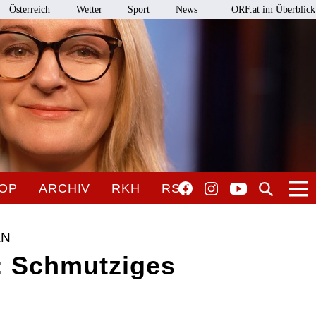
Österreich
Wetter
Sport
News
ORF.at im Überblick
OP
ARCHIV
RKH
RSO
AN
f: Schmutziges