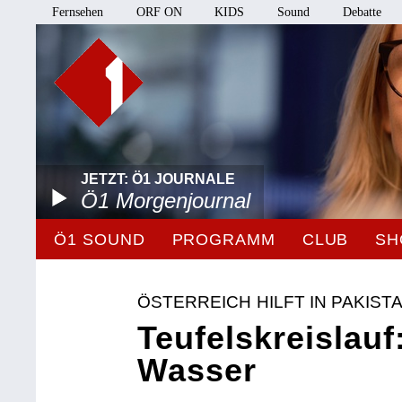
Fernsehen
ORF ON
KIDS
Sound
Debatte
JETZT: Ö1 JOURNALE
Ö1 Morgenjournal
Ö1 SOUND
PROGRAMM
CLUB
SH
ÖSTERREICH HILFT IN PAKIST
Teufelskreislau
Wasser