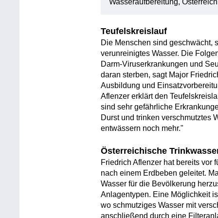
Wasseraufbereitung, Österreic
Teufelskreislauf
Die Menschen sind geschwächt, si
verunreinigtes Wasser. Die Folg
Darm-Viruserkrankungen und Seuc
daran sterben, sagt Major Friedrich
Ausbildung und Einsatzvorbereit
Aflenzer erklärt den Teufelskreis
sind sehr gefährliche Erkrankun
Durst und trinken verschmutztes
entwässern noch mehr."
Österreichische Trinkwasser
Friedrich Aflenzer hat bereits vor 
nach einem Erdbeben geleitet. Ma
Wasser für die Bevölkerung herzu
Anlagentypen. Eine Möglichkeit is
wo schmutziges Wasser mit versc
anschließend durch eine Filteran