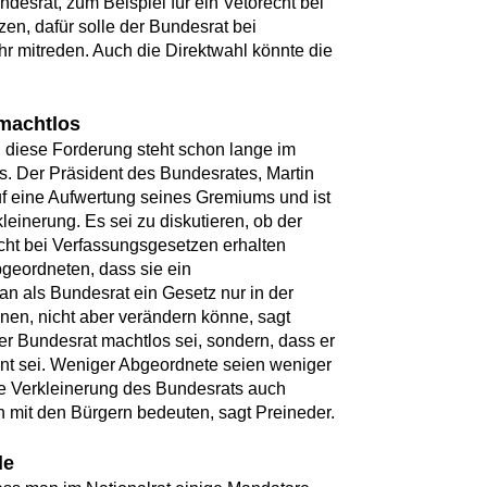
desrat, zum Beispiel für ein Vetorecht bei
n, dafür solle der Bundesrat bei
 mitreden. Auch die Direktwahl könnte die
 machtlos
 diese Forderung steht schon lange im
s. Der Präsident des Bundesrates, Martin
uf eine Aufwertung seines Gremiums und ist
einerung. Es sei zu diskutieren, ob der
echt bei Verfassungsgesetzen erhalten
geordneten, dass sie ein
man als Bundesrat ein Gesetz nur in der
en, nicht aber verändern könne, sagt
der Bundesrat machtlos sei, sondern, dass er
sent sei. Weniger Abgeordnete seien weniger
 Verkleinerung des Bundesrats auch
 mit den Bürgern bedeuten, sagt Preineder.
de