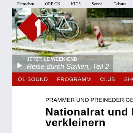
Fernsehen
ORF ON
KIDS
Sound
Debatte
JETZT: LE WEEK-END
Reise durch Sizilien, Teil 2
Ö1 SOUND
PROGRAMM
CLUB
SH
PRAMMER UND PREINEDER G
Nationalrat und
verkleinern