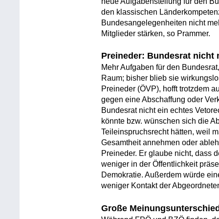
neue Aufgabenstellung für den Bun
den klassischen Länderkompetenze
Bundesangelegenheiten nicht mehr
Mitglieder stärken, so Prammer.
Preineder: Bundesrat nicht
Mehr Aufgaben für den Bundesrat,
Raum; bisher blieb sie wirkungslo
Preineder (ÖVP), hofft trotzdem a
gegen eine Abschaffung oder Verkl
Bundesrat nicht ein echtes Vetor
könnte bzw. wünschen sich die Ab
Teileinspruchsrecht hätten, weil 
Gesamtheit annehmen oder ablehn
Preineder. Er glaube nicht, dass 
weniger in der Öffentlichkeit prä
Demokratie. Außerdem würde eine
weniger Kontakt der Abgeordneten
Große Meinungsunterschie