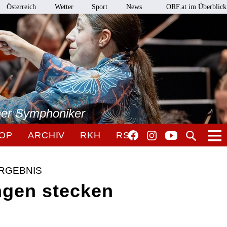
Österreich
Wetter
Sport
News
ORF.at im Überblick
ner Symphoniker
OP
ARCHIV
RKH
RSO
ERGEBNIS
gen stecken