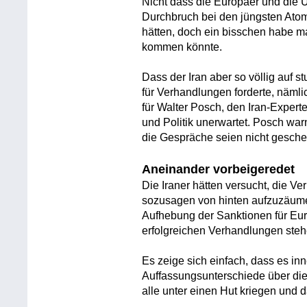
Nicht dass die Europäer und die 
Durchbruch bei den jüngsten Ato
hätten, doch ein bisschen habe 
kommen könnte.
Dass der Iran aber so völlig auf s
für Verhandlungen forderte, näml
für Walter Posch, den Iran-Experte
und Politik unerwartet. Posch warn
die Gespräche seien nicht geschei
Aneinander vorbeigeredet
Die Iraner hätten versucht, die V
sozusagen von hinten aufzuzäumen
Aufhebung der Sanktionen für Eu
erfolgreichen Verhandlungen steh
Es zeige sich einfach, dass es in
Auffassungsunterschiede über die
alle unter einen Hut kriegen und d