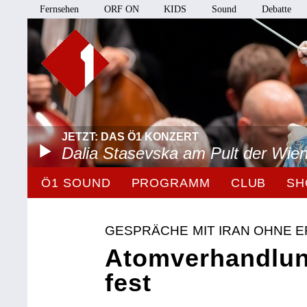
Fernsehen
ORF ON
KIDS
Sound
Debatte
JETZT: DAS Ö1 KONZERT
Dalia Stasevska am Pult der Wie
Ö1 SOUND
PROGRAMM
CLUB
SH
GESPRÄCHE MIT IRAN OHNE 
Atomverhandlun
fest