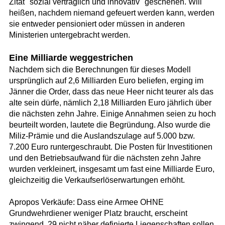
Zitat "sozial verträglich und innovativ" geschehen. Will
heißen, nachdem niemand gefeuert werden kann, werden
sie entweder pensioniert oder müssen in anderen
Ministerien untergebracht werden.
Eine Milliarde weggestrichen
Nachdem sich die Berechnungen für dieses Modell
ursprünglich auf 2,6 Milliarden Euro beliefen, erging im
Jänner die Order, dass das neue Heer nicht teurer als das
alte sein dürfe, nämlich 2,18 Milliarden Euro jährlich über
die nächsten zehn Jahre. Einige Annahmen seien zu hoch
beurteilt worden, lautete die Begründung. Also wurde die
Miliz-Prämie und die Auslandszulage auf 5.000 bzw.
7.200 Euro runtergeschraubt. Die Posten für Investitionen
und den Betriebsaufwand für die nächsten zehn Jahre
wurden verkleinert, insgesamt um fast eine Milliarde Euro,
gleichzeitig die Verkaufserlöserwartungen erhöht.
Apropos Verkäufe: Dass eine Armee OHNE
Grundwehrdiener weniger Platz braucht, erscheint
zwingend. 29 nicht näher definierte Liegenschaften sollen