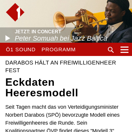
JETZT: IN CONCERT
Peter Somuah bei Jazz Baltica
Ö1 SOUND
PROGRAMM
DARABOS HÄLT AN FREIWILLIGENHEER
FEST
Eckdaten
Heeresmodell
Seit Tagen macht das von Verteidigungsminister
Norbert Darabos (SPÖ) bevorzugte Modell eines
Freiwilligenheeres die Runde. Sein
Koalitionspartner ÖVP findet dieses "Modell 3"