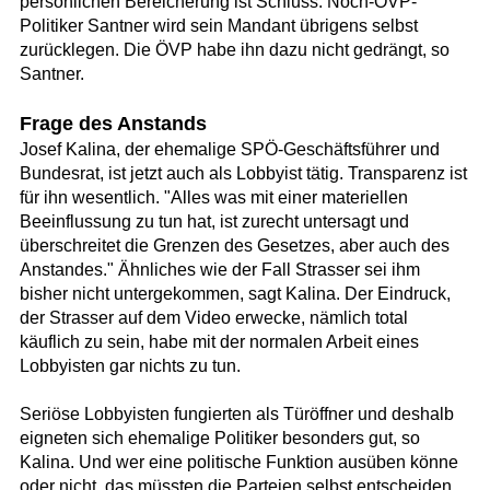
persönlichen Bereicherung ist Schluss. Noch-ÖVP-
Politiker Santner wird sein Mandant übrigens selbst
zurücklegen. Die ÖVP habe ihn dazu nicht gedrängt, so
Santner.
Frage des Anstands
Josef Kalina, der ehemalige SPÖ-Geschäftsführer und
Bundesrat, ist jetzt auch als Lobbyist tätig. Transparenz ist
für ihn wesentlich. "Alles was mit einer materiellen
Beeinflussung zu tun hat, ist zurecht untersagt und
überschreitet die Grenzen des Gesetzes, aber auch des
Anstandes." Ähnliches wie der Fall Strasser sei ihm
bisher nicht untergekommen, sagt Kalina. Der Eindruck,
der Strasser auf dem Video erwecke, nämlich total
käuflich zu sein, habe mit der normalen Arbeit eines
Lobbyisten gar nichts zu tun.
Seriöse Lobbyisten fungierten als Türöffner und deshalb
eigneten sich ehemalige Politiker besonders gut, so
Kalina. Und wer eine politische Funktion ausüben könne
oder nicht, das müssten die Parteien selbst entscheiden.