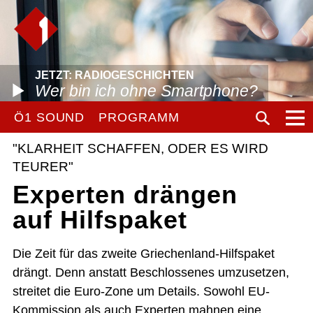
JETZT: RADIOGESCHICHTEN
Wer bin ich ohne Smartphone?
Ö1 SOUND
PROGRAMM
"KLARHEIT SCHAFFEN, ODER ES WIRD
TEURER"
Experten drängen
auf Hilfspaket
Die Zeit für das zweite Griechenland-Hilfspaket
drängt. Denn anstatt Beschlossenes umzusetzen,
streitet die Euro-Zone um Details. Sowohl EU-
Kommission als auch Experten mahnen eine