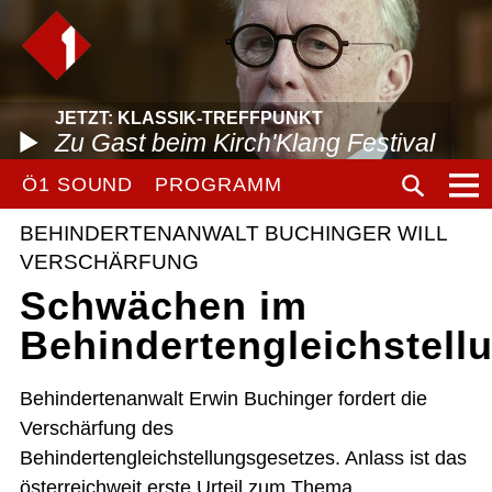
JETZT: KLASSIK-TREFFPUNKT
Zu Gast beim Kirch'Klang Festival
Ö1 SOUND
PROGRAMM
BEHINDERTENANWALT BUCHINGER WILL
VERSCHÄRFUNG
Schwächen im
Behindertengleichstell
Behindertenanwalt Erwin Buchinger fordert die
Verschärfung des
Behindertengleichstellungsgesetzes. Anlass ist das
österreichweit erste Urteil zum Thema