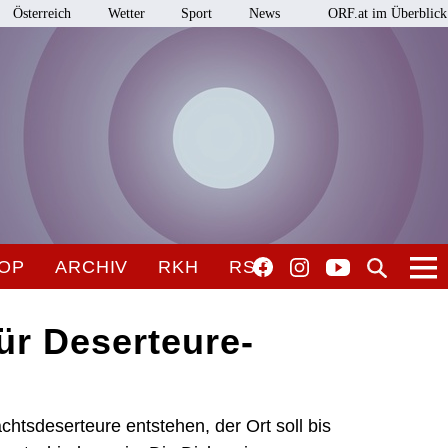
Österreich
Wetter
Sport
News
ORF.at im Überblick
OP
ARCHIV
RKH
RSO
ür Deserteure-
htsdeserteure entstehen, der Ort soll bis