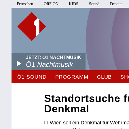
Fernsehen
ORF ON
KIDS
Sound
Debatte
JETZT: Ö1 NACHTMUSIK
Ö1 Nachtmusik
Ö1 SOUND
PROGRAMM
CLUB
SH
Standortsuche f
Denkmal
In Wien soll ein Denkmal für Wehrmac