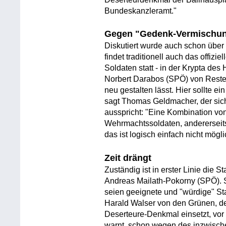
Bundeskanzleramt."
Gegen "Gedenk-Vermischu
Diskutiert wurde auch schon über 
findet traditionell auch das offiz
Soldaten statt - in der Krypta des
Norbert Darabos (SPÖ) von Reste
neu gestalten lässt. Hier sollte e
sagt Thomas Geldmacher, der si
ausspricht: "Eine Kombination vo
Wehrmachtssoldaten, andererseit
das ist logisch einfach nicht mögli
Zeit drängt
Zuständig ist in erster Linie die S
Andreas Mailath-Pokorny (SPÖ). 
seien geeignete und "würdige" St
Harald Walser von den Grünen, der
Deserteure-Denkmal einsetzt, vor
warnt, schon wegen des inzwische