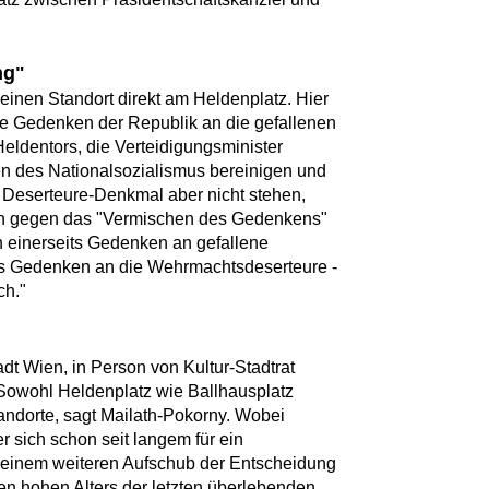
ng"
einen Standort direkt am Heldenplatz. Hier
ielle Gedenken der Republik an die gefallenen
 Heldentors, die Verteidigungsminister
n des Nationalsozialismus bereinigen und
in Deserteure-Denkmal aber nicht stehen,
ch gegen das "Vermischen des Gedenkens"
n einerseits Gedenken an gefallene
s Gedenken an die Wehrmachtsdeserteure -
ch."
tadt Wien, in Person von Kultur-Stadtrat
Sowohl Heldenplatz wie Ballhausplatz
andorte, sagt Mailath-Pokorny. Wobei
 sich schon seit langem für ein
 einem weiteren Aufschub der Entscheidung
n hohen Alters der letzten überlebenden