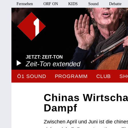
Fernsehen
ORF ON
KIDS
Sound
Debatte
JETZT: ZEIT-TON
Zeit-Ton extended
Ö1 SOUND
PROGRAMM
CLUB
SH
Chinas Wirtschaf
Dampf
Zwischen April und Juni ist die chine