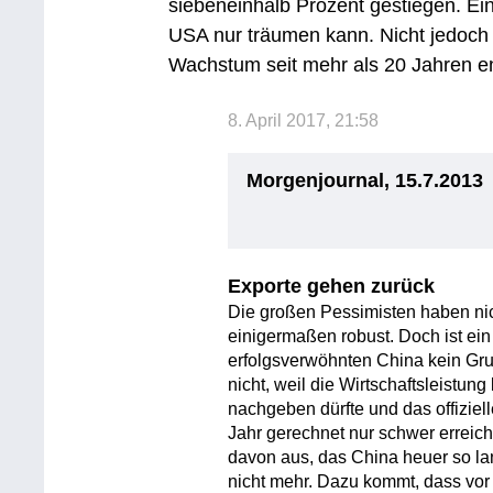
siebeneinhalb Prozent gestiegen. Ei
USA nur träumen kann. Nicht jedoch
Wachstum seit mehr als 20 Jahren e
8. April 2017, 21:58
Morgenjournal, 15.7.2013
Exporte gehen zurück
Die großen Pessimisten haben nich
einigermaßen robust. Doch ist ei
erfolgsverwöhnten China kein Gr
nicht, weil die Wirtschaftsleistu
nachgeben dürfte und das offizie
Jahr gerechnet nur schwer errei
davon aus, das China heuer so l
nicht mehr. Dazu kommt, dass vor 