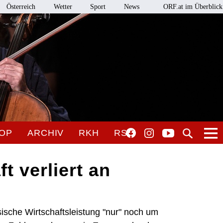
Österreich
Wetter
Sport
News
ORF.at im Überblick
OP
ARCHIV
RKH
RSO
t verliert an
sische Wirtschaftsleistung "nur" noch um