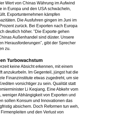
der Wert von Chinas Währung im Aufwind
rkte in Europa und den USA schwächeln,
füllt. Exportunternehmen kämpfen
azitäten. Die Ausfuhren gingen im Juni im
 Prozent zurück. Bei Exporten nach Europa
h deutlich höher. "Die Exporte gehen
r Chinas Außenhandel sind düster. Unsere
ven Herausforderungen", gibt der Sprecher
en zu.
sen Turbowachstum
rzeit keine Absicht erkennen, mit einem
t anzukurbeln. Im Gegenteil, jüngst hat die
le Finanzinstitute etwas zugedreht, um sie
editen vorsichtiger zu sein. Qualität statt
remierminister Li Keqiang. Eine Abkehr vom
 weniger Abhängigkeit von Exporten und
sen sollen Konsum und Innovationen das
gfristig absichern. Doch Reformen tun weh,
Firmenpleiten und den Verlust von