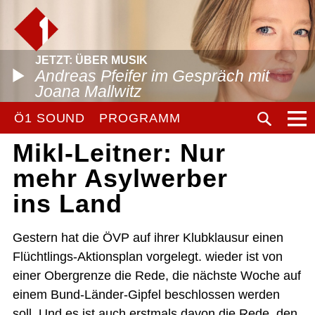
JETZT: ÜBER MUSIK
Andreas Pfeifer im Gespräch mit
Joana Mallwitz
Ö1 SOUND
PROGRAMM
Mikl-Leitner: Nur
mehr Asylwerber
ins Land
Gestern hat die ÖVP auf ihrer Klubklausur einen
Flüchtlings-Aktionsplan vorgelegt. wieder ist von
einer Obergrenze die Rede, die nächste Woche auf
einem Bund-Länder-Gipfel beschlossen werden
soll. Und es ist auch erstmals davon die Rede, den