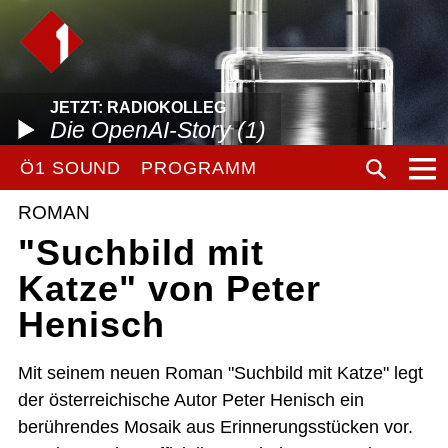
JETZT: RADIOKOLLEG
Die OpenAI-Story (1)
Ö1 SOUND
PROGRAMM
ROMAN
"Suchbild mit
Katze" von Peter
Henisch
Mit seinem neuen Roman "Suchbild mit Katze" legt
der österreichische Autor Peter Henisch ein
berührendes Mosaik aus Erinnerungsstücken vor.