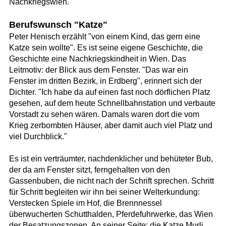
Nachkriegswien.
Berufswunsch "Katze"
Peter Henisch erzählt "von einem Kind, das gern eine
Katze sein wollte". Es ist seine eigene Geschichte, die
Geschichte eine Nachkriegskindheit in Wien. Das
Leitmotiv: der Blick aus dem Fenster. "Das war ein
Fenster im dritten Bezirk, in Erdberg", erinnert sich der
Dichter. "Ich habe da auf einen fast noch dörflichen Platz
gesehen, auf dem heute Schnellbahnstation und verbaute
Vorstadt zu sehen wären. Damals waren dort die vom
Krieg zerbombten Häuser, aber damit auch viel Platz und
viel Durchblick."
Es ist ein verträumter, nachdenklicher und behüteter Bub,
der da am Fenster sitzt, ferngehalten von den
Gassenbuben, die nicht nach der Schrift sprechen. Schritt
für Schritt begleiten wir ihn bei seiner Welterkundung:
Verstecken Spiele im Hof, die Brennnessel
überwucherten Schutthalden, Pferdefuhrwerke, das Wien
der Besatzungszonen. An seiner Seite: die Katze Murli.